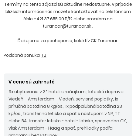
Termíny na tento zájazd sú aktuálne nedostupné. V prípade
bližších informácií nás môžete kontaktovať na telefónnom
čísle +421 37 655 00 11/12 alebo emailom na
turancar@turancar.sk
.
Ďakujeme za pochopenie, kolektív CK Turancar.
Podobná ponuka
TU
V cene sú zahrnuté
3x ubytovanie v 3* hoteli s raňajkami, letecká doprava
Viedeň – Amsterdam – Viedeň, servisné poplatky, 1x
príručná batožina 8 kg/os., 1x podpalubná batožina 23
kg/os., transfer na letisko a späť s nástupom v NR, TT
alebo BA, transfer letisko - hotel - letisko, sprievodca CK,
vlak Amsterdam - Haag a späť, prehliadky podľa
programu bez vstupov.