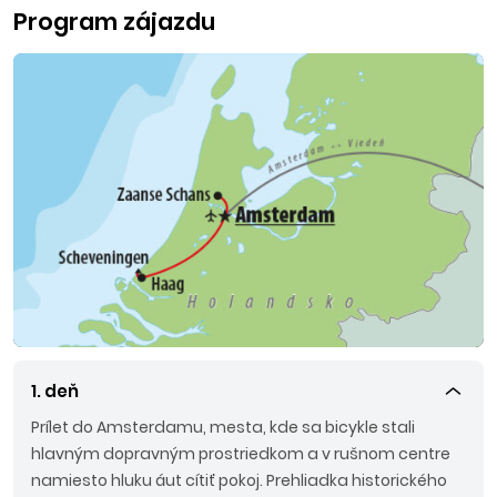
zmeny leteckej spoločnosti si CK vyhradzuje právo na
Program zájazdu
ich zmenu.
1. deň
Prílet do Amsterdamu, mesta, kde sa bicykle stali
hlavným dopravným prostriedkom a v rušnom centre
namiesto hluku áut cítiť pokoj. Prehliadka historického