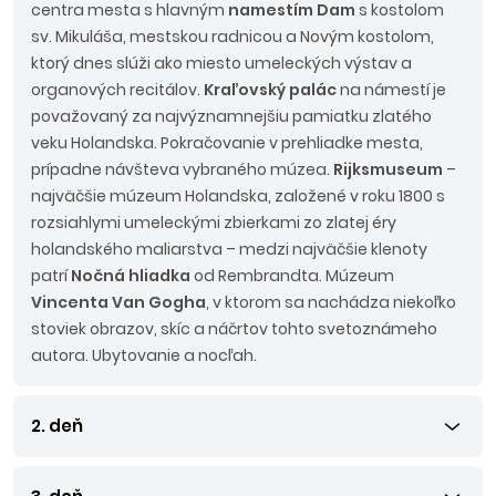
centra mesta s hlavným
namestím Dam
s kostolom
sv. Mikuláša, mestskou radnicou a Novým kostolom,
ktorý dnes slúži ako miesto umeleckých výstav a
organových recitálov.
Kraľovský palác
na námestí je
považovaný za najvýznamnejšiu pamiatku zlatého
veku Holandska. Pokračovanie v prehliadke mesta,
prípadne návšteva vybraného múzea.
Rijksmuseum
–
najväčšie múzeum Holandska, založené v roku 1800 s
rozsiahlymi umeleckými zbierkami zo zlatej éry
holandského maliarstva – medzi najväčšie klenoty
patrí
Nočná hliadka
od Rembrandta. Múzeum
Vincenta Van Gogha
, v ktorom sa nachádza niekoľko
stoviek obrazov, skíc a náčrtov tohto svetoznámeho
autora. Ubytovanie a nocľah.
2. deň