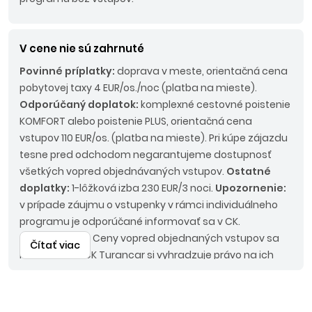
V cene nie sú zahrnuté
Povinné príplatky:
doprava v meste, orientačná cena
pobytovej taxy 4 EUR/os./noc (platba na mieste).
Odporúčaný doplatok:
komplexné cestovné poistenie
KOMFORT alebo poistenie PLUS, orientačná cena
vstupov 110 EUR/os. (platba na mieste). Pri kúpe zájazdu
tesne pred odchodom negarantujeme dostupnosť
všetkých vopred objednávaných vstupov.
Ostatné
doplatky:
1-lôžková izba 230 EUR/3 noci.
Upozornenie:
v prípade záujmu o vstupenky v rámci individuálneho
programu je odporúčané informovať sa v CK.
Upozornenie:
Ceny vopred objednaných vstupov sa
Čítať viac
môžu meniť. CK Turancar si vyhradzuje právo na ich
doúčtovanie. Pri kúpe zájazdu tesne pred odchodom
negarantujeme dostupnosť všetkých vopred
objednávaných vstupov.
Batožinové limity:
v prípade