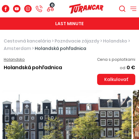
0
LAST MINUTE
Cestovná kancelária
>
Poznávacie zájazdy
>
Holandsko
>
Amsterdam
>
Holandská pohľadnica
Holandsko
Cena s poplatkami
Holandská pohľadnica
0 €
od
Kalkulovať