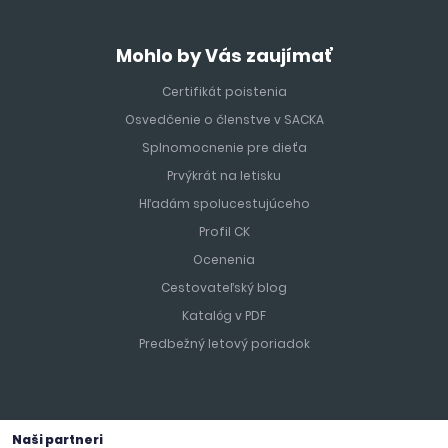
Mohlo by Vás zaujímať
Certifikát poistenia
Osvedčenie o členstve v SACKA
Splnomocnenie pre dieťa
Prvýkrát na letisku
Hľadám spolucestujúceho
Profil CK
Ocenenia
Cestovateľský blog
Katalóg v PDF
Predbežný letový poriadok
Naši partneri