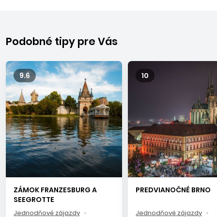
pieskové pláže objavíte na pobreží Severného mora
v známom stredisku
Scheveningen
.
Podobné tipy pre Vás
9.6
10
ZÁMOK FRANZESBURG A
PREDVIANOČNÉ BRNO
SEEGROTTE
Jednodňové zájazdy
Jednodňové zájazdy