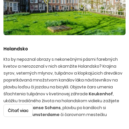
Holandsko
Kto by nepoznal obrazy s nekonečnými pásmi farebných
kvetov a nerozoznal v nich okamžite Holandsko? Krajina
syrov, veterných mlynov, tulipánov a klopkajúcich drevákov
popretkávaná množstvom kanálov láka návštevníkov na
plavbu loďou či jazdou na bicykli. Objavte čaro umenia
šľachtenia tulipánov v kvetinovej záhrade
Keukenhof
,
ukážku tradičného života na holandskom vidieku zažijete
v skanzene
Zaanse Schans
, plavbu po kanáloch si
Čítať viac
vychutnáte v
Amsterdame
či čarovnom mestečku
Giethoorn
. Na milovníkov modernej architektúry čaká
Rotterdam
s najväčším prístavom v Európe. Krásne