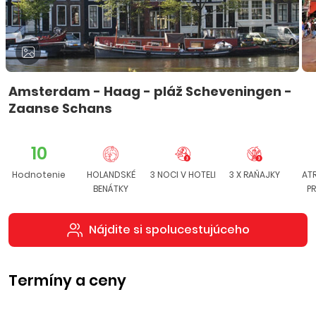
Amsterdam - Haag - pláž Scheveningen -
Zaanse Schans
10
Hodnotenie
HOLANDSKÉ
3 NOCI V HOTELI
3 X RAŇAJKY
AT
BENÁTKY
P
Nájdite si spolucestujúceho
Termíny a ceny