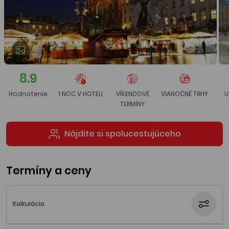
8.9
Hodnotenie
1 NOC V HOTELI
VÍKENDOVÉ
VIANOČNÉ TRHY
U
TERMÍNY
Nájdite si spolucestujúceho
Termíny a ceny
Kalkulácia