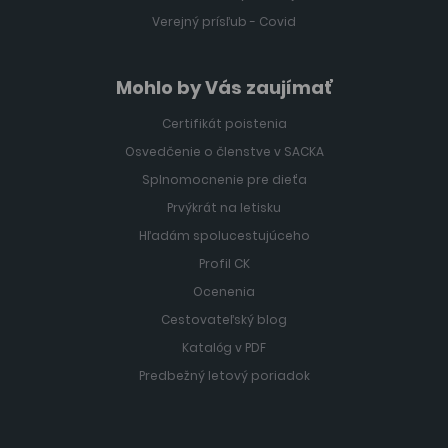
Verejný prísľub - Covid
Mohlo by Vás zaujímať
Certifikát poistenia
Osvedčenie o členstve v SACKA
Splnomocnenie pre dieťa
Prvýkrát na letisku
Hľadám spolucestujúceho
Profil CK
Ocenenia
Cestovateľský blog
Katalóg v PDF
Predbežný letový poriadok