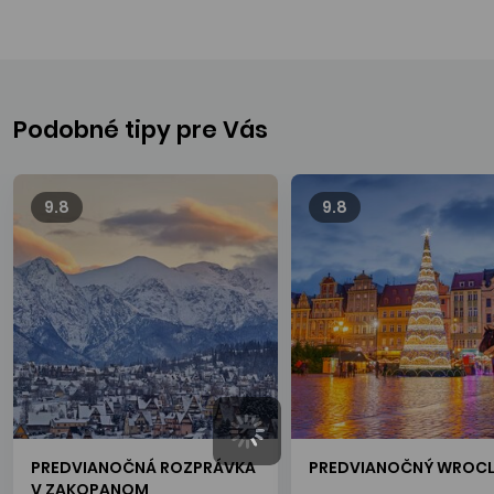
najstarších soľných baní na svete vo
Wieliczke.
Predvianočné zájazdy
Podobné tipy pre Vás
9.8
9.8
PREDVIANOČNÁ ROZPRÁVKA
PREDVIANOČNÝ WROC
V ZAKOPANOM