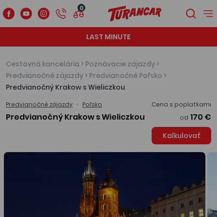
0
LAST MINUTE
Cestovná kancelária
>
Poznávacie zájazdy
>
Predvianočné zájazdy
>
Predvianočné Poľsko
>
Predvianočný Krakow s Wieliczkou
Predvianočné zájazdy
Poľsko
Cena s poplatkami
Predvianočný Krakow s Wieliczkou
170 €
od
Kalkulovať