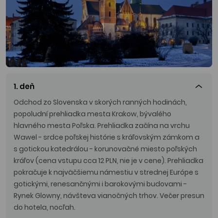
1. deň
Odchod zo Slovenska v skorých ranných hodinách,
popoludní prehliadka mesta Krakow, bývalého
hlavného mesta Poľska. Prehliadka začína na vrchu
Wawel - srdce poľskej histórie s kráľovským zámkom a
s gotickou katedrálou - korunovačné miesto poľských
kráľov (cena vstupu cca 12 PLN, nie je v cene). Prehliadka
pokračuje k najväčšiemu námestiu v strednej Európe s
gotickými, renesančnými i barokovými budovami -
Rynek Glowny, návšteva vianočných trhov. Večer presun
do hotela, nocľah.