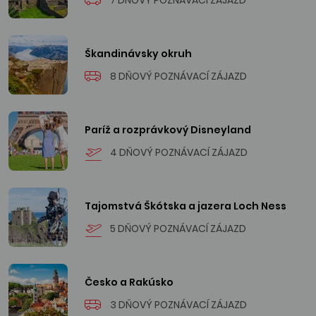
7 DŇOVÝ POZNÁVACÍ ZÁJAZD
Škandinávsky okruh
8 DŇOVÝ POZNÁVACÍ ZÁJAZD
Paríž a rozprávkový Disneyland
4 DŇOVÝ POZNÁVACÍ ZÁJAZD
Tajomstvá Škótska a jazera Loch Ness
5 DŇOVÝ POZNÁVACÍ ZÁJAZD
Česko a Rakúsko
3 DŇOVÝ POZNÁVACÍ ZÁJAZD