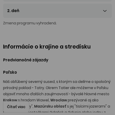
2. deň
Zmena programu vyhradená.
Informácie o krajine a stredisku
Predvianočné zájazdy
Poľsko
Náš obľúbený severný sused, s ktorým sa delíme o spoločný
prírodný poklad - Tatry. Okrem Tatier ale môžeme v Poľsku
objaviť mnoho ďalších zaujímavostí - bývalé hlavné mesto
Krakow
s hradom Wawel,
Wroclaw
prezývané aj ako
"poľské Benátky",
Mazúrsku oblasť
s jej "tisícimi jazerami" a
Čítať viac
historickými mestečkami Gdaňsk a Gdynia alebo jednu z