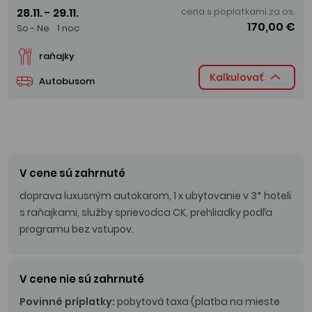
28.11. - 29.11.
cena s poplatkami za os.
170,00 €
So - Ne
1 noc
raňajky
Kalkulovať
Autobusom
V cene sú zahrnuté
doprava luxusným autokarom, 1 x ubytovanie v 3* hoteli
s raňajkami, služby sprievodca CK, prehliadky podľa
programu bez vstupov.
V cene nie sú zahrnuté
Povinné príplatky:
pobytová taxa (platba na mieste