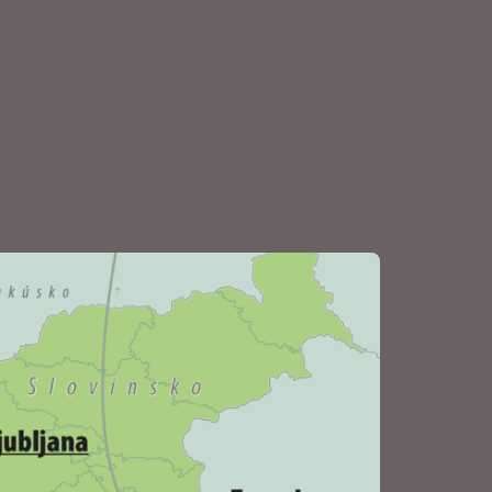
 NR, TT - 10 EUR, TO, PN, PE - 15 EUR, TN, ZH,
V, PB, ZA - 25 EUR.
Stiahnuť PDF katalóg