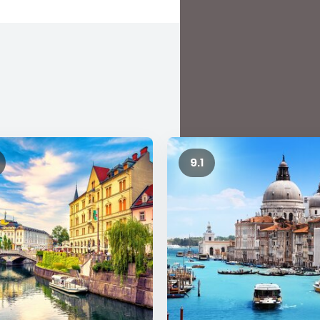
áme svojou
tným
 ukrýva
ora. Práve
ieto nádherné
ako 1100
9.1
h len okolo 50.
 sa každoročne
urópe, perla
 malebných
 Čoraz väčšej
lné
 aj
národné
e vyskúšať aj
u talianskej,
 šunkou pršut,