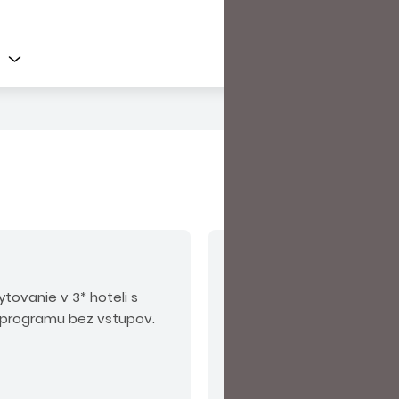
V cene nie sú zahrn
ovanie v 3* hoteli s
Povinné príplatky:
orien
a programu bez vstupov.
(platba na mieste ).
Odp
poistenie KOMFORT alebo 
vstupov 135 EUR.
Ostatné
miestenka 10 EUR, príplat