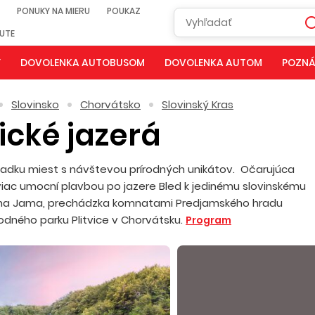
PONUKY NA MIERU
POUKAZ
NUTE
Y
DOVOLENKA AUTOBUSOM
DOVOLENKA AUTOM
POZNÁ
Slovinsko
Chorvátsko
Slovinský Kras
vické jazerá
liadku miest s návštevou prírodných unikátov. Očarujúca
iac umocní plavbou po jazere Bled k jedinému slovinskému
ojna Jama, prechádzka komnatami Predjamského hradu
dného parku Plitvice v Chorvátsku.
Program