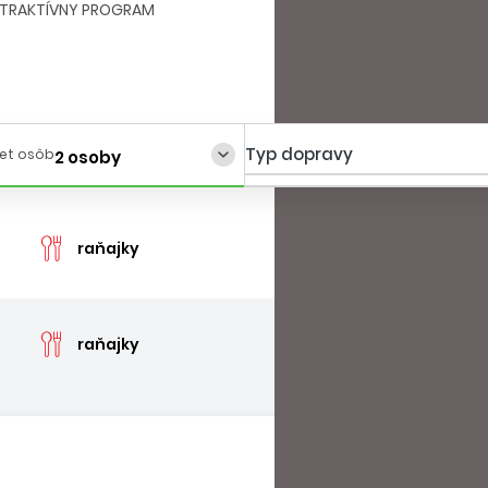
TRAKTÍVNY PROGRAM
Typ dopravy
et osôb
2 osoby
cen
raňajky
cena
raňajky