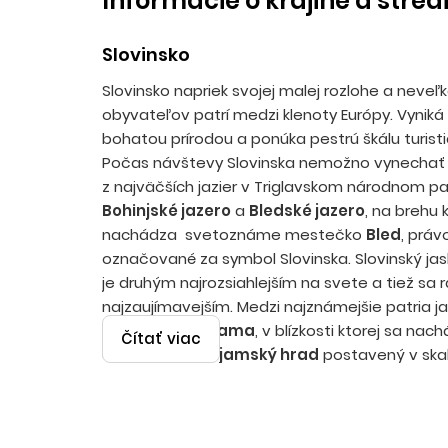
Informácie o krajine a stred
Slovinsko
Slovinsko napriek svojej malej rozlohe a neve
obyvateľov patrí medzi klenoty Európy. Vynik
bohatou prírodou a ponúka pestrú škálu turistic
Počas návštevy Slovinska nemožno vynechať 
z najväčších jazier v Triglavskom národnom pa
Bohinjské jazero
a
Bledské jazero
, na brehu 
nachádza svetoznáme mestečko
Bled
, prá
označované za symbol Slovinska. Slovinský ja
je druhým najrozsiahlejším na svete a tiež sa r
najzaujímavejším. Medzi najznámejšie patria j
a
Postojnska Jama
, v blízkosti ktorej sa nac
Čítať viac
atraktívny
Predjamský hrad
postavený v skal
zatiaľ neobjavená východná časť krajiny priťah
významným mestom
Celje
a druhým najväč
Slovinska
Mariborom
. Počas dovolenky v Slo