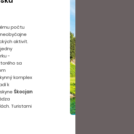
isku
ľkému počtu
á neobyčajne
kých aktivít.
jedny
rku -
ktorého sa
vom
skynný komplex
adí k
askyne
Škocjan
hádza
ách. Turistami
uje historicky
ším mestom
vinsku nemožno