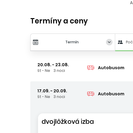
A
Termíny a ceny
Termín
Poč
20.08. - 23.08.
Autobusom
št - Ne
3 noci
17.09. - 20.09.
Autobusom
št - Ne
3 noci
dvojlôžková izba