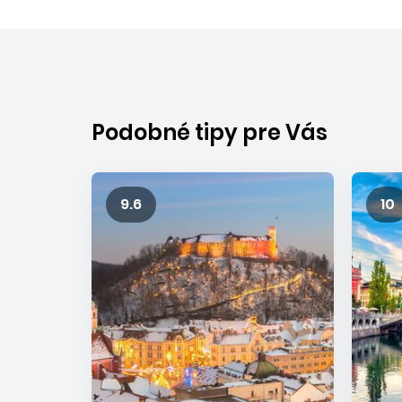
obísť kozmopolitné hlavné mesto
Ľubľana
zn
barokovou a „habsburskou“ architektúrou.
Chorvátsko
Chorvátsko pozná mnoho Slovákov vďaka le
dovolenkám, no táto balkánska krajina v sebe
Podobné tipy pre Vás
omnoho viac, než len pobrežie Jadranského m
poznávacie zájazdy sú ideálnou možnosťou t
miesta objaviť. Táto pobrežná krajina má viac 
9.6
10
ostrovov a ostrovčekov, no obývaných je z nic
Obľúbené je hlavné mesto
Záhreb
, v ktorom
konajú jedny z najkrajších vianočných trhov v E
Jadranu
Dubrovník,
ale aj množstvo ďalších
mestečiek ako sú Trogir, Zadar alebo Šibenik.
obľube sa tešia aj chorvátske národné parky p
nádherných scenérií, napríklad
Plitvice
, ale ale
parky Krka, Una alebo Ostrožac
. Odporúčam
miestnu kuchyňu, ktorá je výbornou kombinácio
stredomorskej a balkánskej kuchyne so skvelou