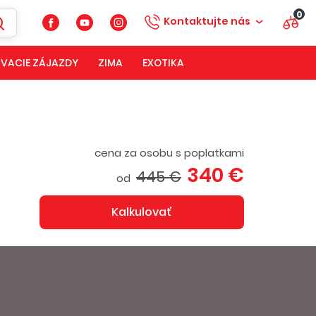
0
Kontaktujte nás
VACIE ZÁJAZDY
ZIMA
EXOTIKA
cena za osobu s poplatkami
340 €
445 €
od
Kalkulovať