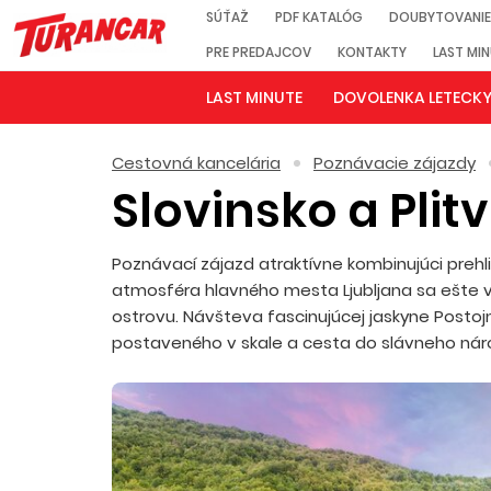
SÚŤAŽ
PDF KATALÓG
DOUBYTOVANIE
PRE PREDAJCOV
KONTAKTY
LAST MI
LAST MINUTE
DOVOLENKA LETECK
Cestovná kancelária
Poznávacie zájazdy
Slovinsko a Plit
Poznávací zájazd atraktívne kombinujúci preh
atmosféra hlavného mesta Ljubljana sa ešte v
ostrovu. Návšteva fascinujúcej jaskyne Post
postaveného v skale a cesta do slávneho náro