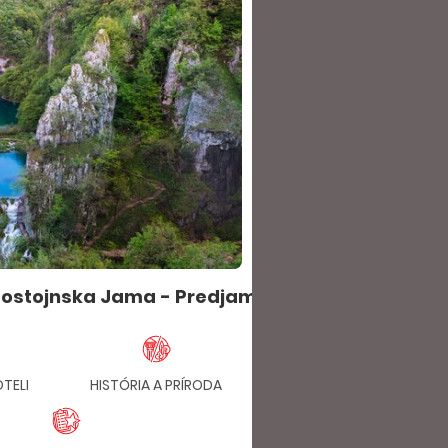
 Postojnska Jama - Predjamský hrad - Plitvické 
OTELI
HISTÓRIA A PRÍRODA
PLAVBA LOĎOU