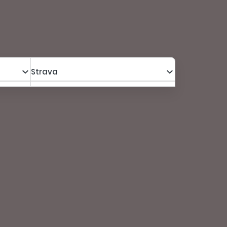
Strava
a s poplatkami za os.
445,00 €
Kalkulovať
340,00 €
 s poplatkami za os.
435,00 €
Kalkulovať
410,00 €
865,60 €
Konečná cena pre