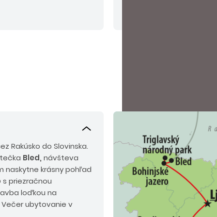
miesta:
BA – bez príplatku,
Čítať viac
PD, DUB, NM - 20 EUR, BB, Z
ez Rakúsko do Slovinska.
stečka
Bled,
návšteva
om naskytne krásny pohľad
o
s priezračnou
lavba loďkou na
 Večer ubytovanie v