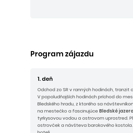
Program zájazdu
1. deň
Odchod zo SR v ranných hodinách, tranzit c
V popoludňajších hodinách príchod do me
Bledského hradu, z ktorého sa návštevník
na mestečko a fascinujúce
Bledské jazer
tyrkysovou vodou a ostrovom uprostred. P
ostrovček a návšteva barokového kostola.
hoteli.