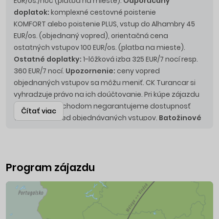
EUR/os./noc (platba na mieste).
Odporúčaný
doplatok:
komplexné cestovné poistenie
KOMFORT alebo poistenie PLUS, vstup do Alhambry 45
EUR/os. (objednaný vopred), orientačná cena
ostatných vstupov 100 EUR/os. (platba na mieste).
Ostatné doplatky:
1-lôžková izba 325 EUR/7 nocí resp.
360 EUR/7 nocí.
Upozornenie:
ceny vopred
objednaných vstupov sa môžu meniť. CK Turancar si
vyhradzuje právo na ich doúčtovanie. Pri kúpe zájazdu
tesne pred odchodom negarantujeme dostupnosť
Čítať viac
všetkých vopred objednávaných vstupov.
Batožinové
limity:
v prípade zmeny leteckej spoločnosti si CK
vyhradzuje právo na ich zmenu.
Upozornenie:
Pri kúpe
zájazdu tesnejšie pred odchodom negarantujeme
dostupnosť všetkých vopred objednávaných vstupov.
Program zájazdu