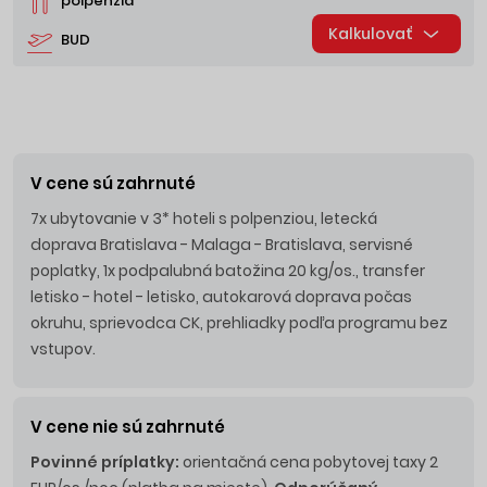
polpenzia
Kalkulovať
BUD
V cene sú zahrnuté
7x ubytovanie v 3* hoteli s polpenziou, letecká
doprava Bratislava - Malaga - Bratislava, servisné
poplatky,
1x podpalubná batožina 20 kg/os.,
transfer
letisko - hotel - letisko, autokarová doprava počas
okruhu, sprievodca CK, prehliadky podľa programu bez
vstupov.
V cene nie sú zahrnuté
Povinné príplatky:
orientačná cena pobytovej taxy 2