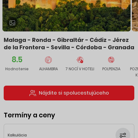
Malaga - Ronda - Gibraltár - Cádiz -
Jérez
de la Frontera - Sevilla - Córdoba - Granada
8.5
Hodnotenie
ALHAMBRA
7 NOCÍ V HOTELI
POLPENZIA
POZ
K
Nájdite si spolucestujúceho
Termíny a ceny
Kalkulácia