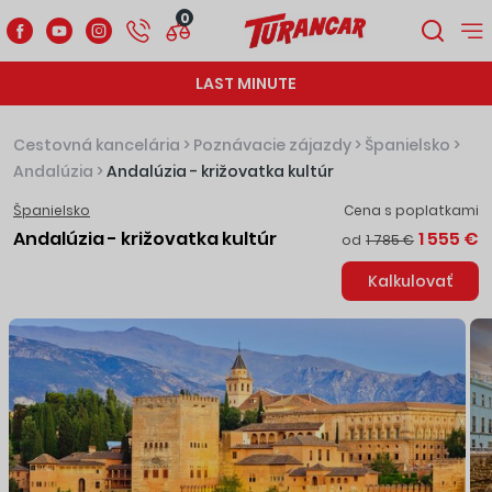
0
LAST MINUTE
Cestovná kancelária
>
Poznávacie zájazdy
>
Španielsko
>
Andalúzia
>
Andalúzia - križovatka kultúr
Španielsko
Cena s poplatkami
Andalúzia - križovatka kultúr
1 555 €
od
1 785 €
Kalkulovať