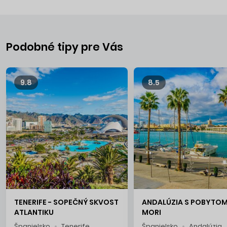
Podobné tipy pre Vás
9.8
8.5
TENERIFE - SOPEČNÝ SKVOST
ANDALÚZIA S POBYTOM
ATLANTIKU
MORI
Španielsko
Tenerife
Španielsko
Andalúzia