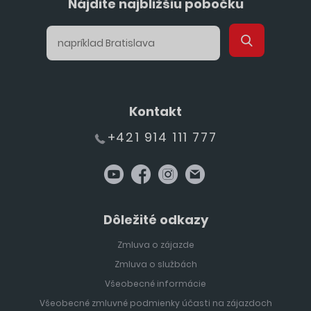
Nájdite najbližšiu pobočku
Kontakt
+421 914 111 777
Dôležité odkazy
Zmluva o zájazde
Zmluva o službách
Všeobecné informácie
Všeobecné zmluvné podmienky účasti na zájazdoch