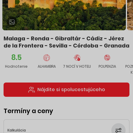
Malaga - Ronda - Gibraltár - Cádiz -
Jérez
de la Frontera - Sevilla - Córdoba - Granada
8.5
Hodnotenie
ALHAMBRA
7 NOCÍ V HOTELI
POLPENZIA
POZ
K
Nájdite si spolucestujúceho
Termíny a ceny
Kalkulácia