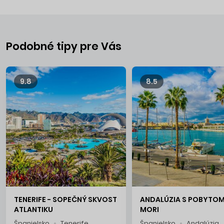
Podobné tipy pre Vás
9.8
8.5
TENERIFE - SOPEČNÝ SKVOST
ANDALÚZIA S POBYTOM
ATLANTIKU
MORI
Španielsko
Tenerife
Španielsko
Andalúzia