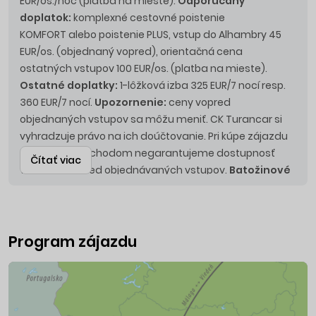
EUR/os./noc (platba na mieste).
Odporúčaný
doplatok:
komplexné cestovné poistenie
KOMFORT alebo poistenie PLUS, vstup do Alhambry 45
EUR/os. (objednaný vopred), orientačná cena
ostatných vstupov 100 EUR/os. (platba na mieste).
Ostatné doplatky:
1-lôžková izba 325 EUR/7 nocí resp.
360 EUR/7 nocí.
Upozornenie:
ceny vopred
objednaných vstupov sa môžu meniť. CK Turancar si
vyhradzuje právo na ich doúčtovanie. Pri kúpe zájazdu
tesne pred odchodom negarantujeme dostupnosť
Čítať viac
všetkých vopred objednávaných vstupov.
Batožinové
limity:
v prípade zmeny leteckej spoločnosti si CK
vyhradzuje právo na ich zmenu.
Upozornenie:
Pri kúpe
zájazdu tesnejšie pred odchodom negarantujeme
dostupnosť všetkých vopred objednávaných vstupov.
Program zájazdu