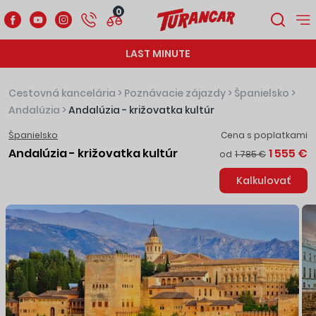
0
LAST MINUTE
Cestovná kancelária
>
Poznávacie zájazdy
>
Španielsko
>
Andalúzia
>
Andalúzia - križovatka kultúr
Španielsko
Cena s poplatkami
Andalúzia - križovatka kultúr
1 555 €
od
1 785 €
Kalkulovať