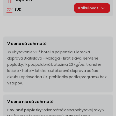
polpenzia
Kalkulovať
BUD
V cene sú zahrnuté
7x ubytovanie v 3* hoteli s polpenziou, letecká
doprava Bratislava - Malaga - Bratislava, servisné
poplatky,
1x podpalubná batožina 20 kg/os.,
transfer
letisko - hotel - letisko, autokarová doprava počas
okruhu, sprievodca CK, prehliadky podľa programu bez
vstupov.
V cene nie sú zahrnuté
Povinné príplatky:
orientačná cena pobytovej taxy 2