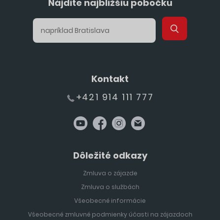
Nájdite najbližšiu pobočku
Kontakt
+421 914 111 777
Dôležité odkazy
Zmluva o zájazde
Zmluva o službách
Všeobecné informácie
Všeobecné zmluvné podmienky účasti na zájazdoch