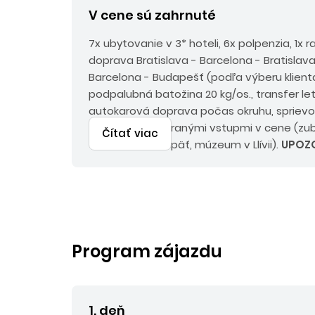
V cene sú zahrnuté
7x ubytovanie v 3* hoteli, 6x polpenzia, 1x r
doprava Bratislava - Barcelona - Bratislav
Barcelona - Budapešť (podľa výberu klienta)
podpalubná batožina 20 kg/os., transfer leti
autokarová doprava počas okruhu, sprievo
programu s vybranými vstupmi v cene (zub
Čítať viac
Vall de Núria a späť, múzeum v Llívii).
UPOZ
tesne pred odchodom negarantujeme dos
vopred objednávaných vstupov.
Program zájazdu
1. deň