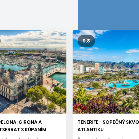
9.8
ELONA, GIRONA A
TENERIFE - SOPEČNÝ SKV
SERRAT S KÚPANÍM
ATLANTIKU