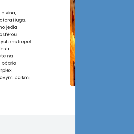
 a vína,
ictora Huga,
ho jedla
mosférou
šných metropol
lasti
dete na
s očaria
mplex
ovými parkmi,
tovej vojny.
eho správneho