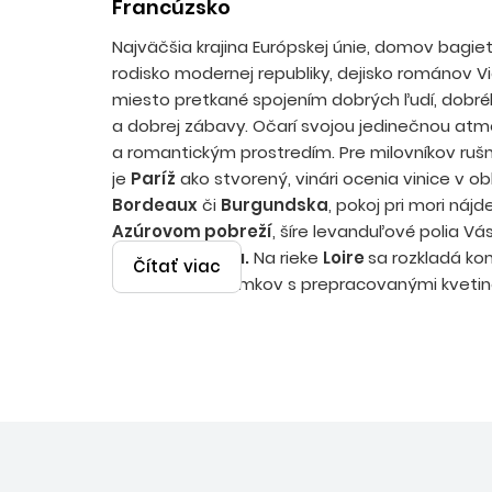
Francúzsko
Najväčšia krajina Európskej únie, domov bagiet
rodisko modernej republiky, dejisko románov V
miesto pretkané spojením dobrých ľudí, dobré
a dobrej zábavy. Očarí svojou jedinečnou at
a romantickým prostredím. Pre milovníkov ru
je
Paríž
ako stvorený, vinári ocenia vinice v ob
Bordeaux
či
Burgundska
, pokoj pri mori náj
Azúrovom pobreží
, šíre levanduľové polia Vá
v
Provensálsku.
Na rieke
Loire
sa rozkladá ko
Čítať viac
atraktívnych zámkov s prepracovanými kvetin
v
Normandii
sa vydáte po stopách druhej sve
Francúzsko nesmie chýbať na zozname žiadn
cestovateľa!
Španielsko