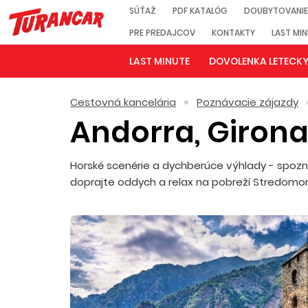
SÚŤAŽ
PDF KATALÓG
DOUBYTOVANIE
PRE PREDAJCOV
KONTAKTY
LAST MI
LAST MINUTE
DOVOLENKA LETECK
Cestovná kancelária
Poznávacie zájazdy
Andorra, Giron
Horské scenérie a dychberúce výhlady - spozn
doprajte oddych a relax na pobreží Stredomor