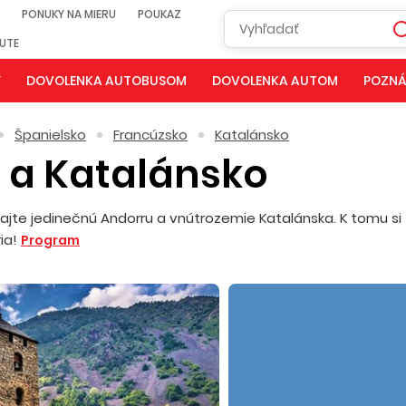
PONUKY NA MIERU
POUKAZ
NUTE
Y
DOVOLENKA AUTOBUSOM
DOVOLENKA AUTOM
POZNÁ
Španielsko
Francúzsko
Katalánsko
a a Katalánsko
ajte jedinečnú Andorru a vnútrozemie Katalánska. K tomu si
ia!
Program