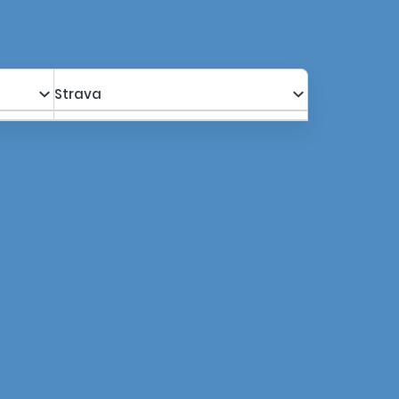
Strava
a s poplatkami za os.
1 500,00 €
Kalkulovať
1 375,00 €
a s poplatkami za os.
1 500,00 €
Kalkulovať
1 375,00 €