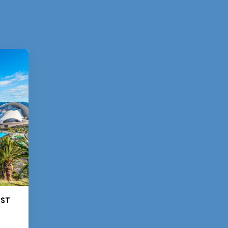
Zobraziť všetko
OST