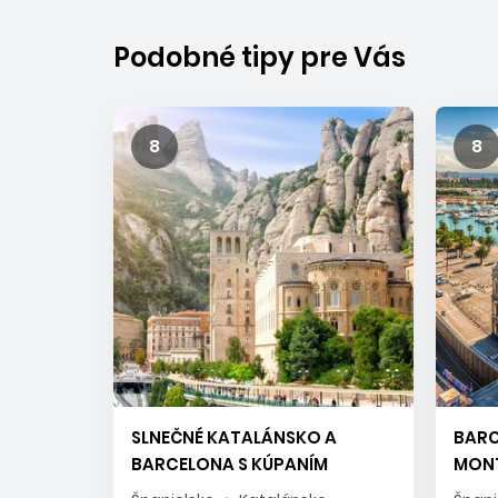
Podobné tipy pre Vás
8
8
SLNEČNÉ KATALÁNSKO A
BARC
BARCELONA S KÚPANÍM
MONT