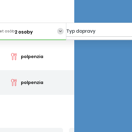
Typ dopravy
et osôb
2 osoby
cen
polpenzia
cen
polpenzia