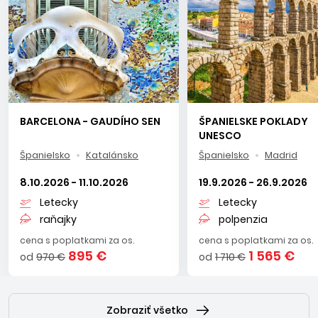
BARCELONA - GAUDÍHO SEN
ŠPANIELSKE POKLADY
UNESCO
Španielsko
Katalánsko
Španielsko
Madrid
8.10.2026 - 11.10.2026
19.9.2026 - 26.9.2026
Letecky
Letecky
raňajky
polpenzia
cena s poplatkami za os.
cena s poplatkami za os.
895 €
1 565 €
od
970 €
od
1 710 €
Zobraziť všetko