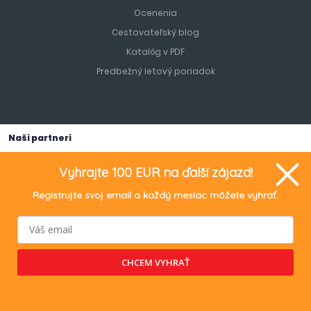
Ocenenia
Cestovateľský blog
Katalóg v PDF
Predbežný letový poriadok
Naši partneri
Vyhrajte 100 EUR na ďalší zájazd!
Registrujte svoj email a každý mesiac môžete vyhrať.
TURANCAR Travel s.r.o.
, Bratislavská 466/29, 949 01 Nitra, IČO:
55028241, IČ DPH: SK 2121898768.
CHCEM VYHRAŤ
Orgán dozoru a subjekt alternatívneho riešenia sporov : Slovenská
obchodná inšpekcia, Inšpektorát SOI pre Nitriansky kraj, PO BOX 49A,
Staničná 9, 950 50 Nitra 1
Generuje
redakčný systém
BUXUS
CMS
spoločnosti
ui42
.