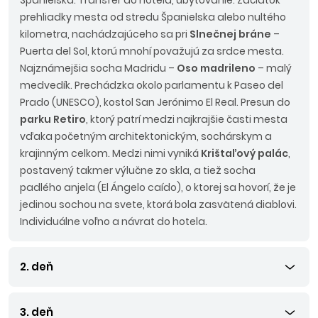
Španielska. Transfer do hotela, ubytovanie. Začiatok
prehliadky mesta od stredu Španielska alebo nultého
kilometra, nachádzajúceho sa pri
Slnečnej bráne
–
Puerta del Sol, ktorú mnohí považujú za srdce mesta.
Najznámejšia socha Madridu –
Oso madrileno
– malý
medvedík. Prechádzka okolo parlamentu k Paseo del
Prado (UNESCO), kostol San Jerónimo El Real. Presun do
parku Retiro
, ktorý patrí medzi najkrajšie časti mesta
vďaka početným architektonickým, sochárskym a
krajinným celkom. Medzi nimi vyniká
Krištaľový palác
,
postavený takmer výlučne zo skla, a tiež socha
padlého anjela (El Ángelo caído), o ktorej sa hovorí, že je
jedinou sochou na svete, ktorá bola zasvätená diablovi.
Individuálne voľno a návrat do hotela.
2. deň
3. deň