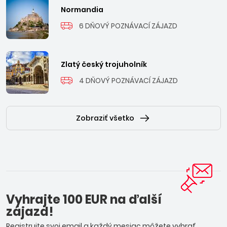
Normandia
6 DŇOVÝ POZNÁVACÍ ZÁJAZD
Zlatý český trojuholník
4 DŇOVÝ POZNÁVACÍ ZÁJAZD
Zobraziť všetko
Vyhrajte 100 EUR na ďalší
zájazd!
Registrujte svoj email a každý mesiac môžete vyhrať.