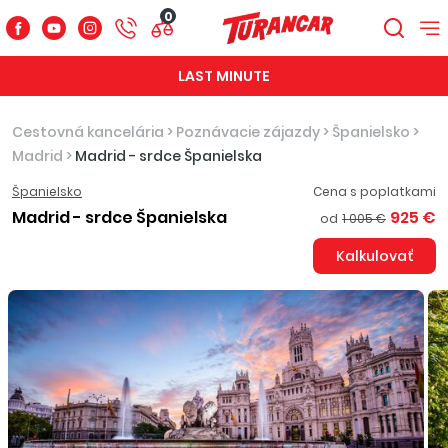
0
LAST MINUTE
Cestovná kancelária
>
Poznávacie zájazdy
>
Španielsko
>
Madrid
>
Madrid - srdce Španielska
Španielsko
Cena s poplatkami
Madrid - srdce Španielska
925 €
od
1 005 €
Kalkulovať