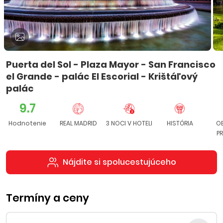
Puerta del Sol - Plaza Mayor - San Francisco
el Grande - palác El Escorial - Krištáľový
palác
9.7
Hodnotenie
REAL MADRID
3 NOCI V HOTELI
HISTÓRIA
O
P
Nájdite si spolucestujúceho
Termíny a ceny