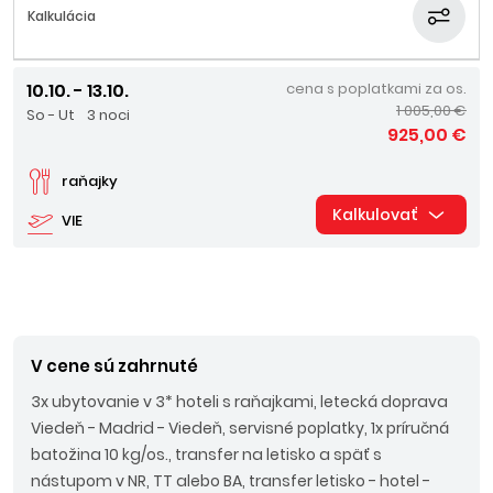
Kalkulácia
10.10. - 13.10.
cena s poplatkami za os.
1 005,00 €
So - Ut
3 noci
925,00 €
raňajky
Kalkulovať
VIE
V cene sú zahrnuté
3x ubytovanie v 3* hoteli s raňajkami, letecká doprava
Viedeň - Madrid - Viedeň, servisné poplatky, 1x príručná
batožina 10 kg/os., transfer na letisko a späť s
nástupom v NR, TT alebo BA, transfer letisko - hotel -