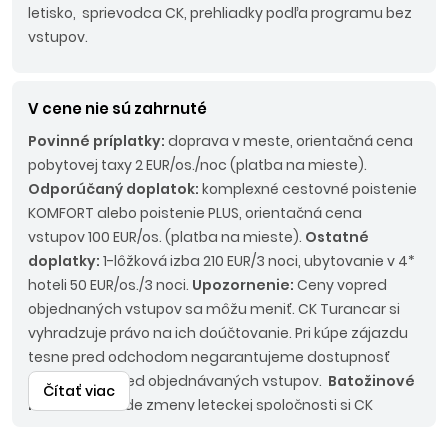
letisko, sprievodca CK, prehliadky podľa programu bez
vstupov.
V cene nie sú zahrnuté
Povinné príplatky:
doprava v meste, orientačná cena
pobytovej taxy 2 EUR/os./noc (platba na mieste).
Odporúčaný doplatok:
komplexné cestovné poistenie
KOMFORT alebo poistenie PLUS, orientačná cena
vstupov 100 EUR/os. (platba na mieste).
Ostatné
doplatky:
1-lôžková izba 210 EUR/3 noci, ubytovanie v 4*
hoteli 50 EUR/os./3 noci.
Upozornenie:
Ceny vopred
objednaných vstupov sa môžu meniť. CK Turancar si
vyhradzuje právo na ich doúčtovanie. Pri kúpe zájazdu
tesne pred odchodom negarantujeme dostupnosť
všetkých vopred objednávaných vstupov.
Batožinové
Čítať viac
limity:
v prípade zmeny leteckej spoločnosti si CK
vyhradzuje právo na ich zmenu.