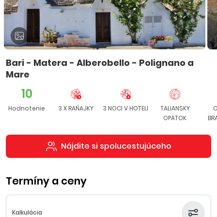
Bari - Matera - Alberobello - Polignano a
Mare
10
Hodnotenie
3 X RAŇAJKY
3 NOCI V HOTELI
TALIANSKY
O
OPÄTOK
BR
Nájdite si spolucestujúceho
Termíny a ceny
Kalkulácia