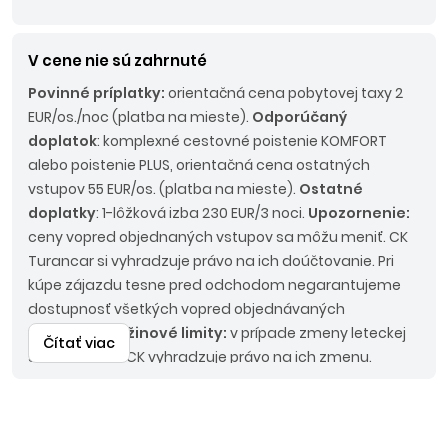
V cene nie sú zahrnuté
Povinné príplatky:
orientačná cena pobytovej taxy 2
EUR/os./noc (platba na mieste).
Odporúčaný
doplatok
: komplexné cestovné poistenie KOMFORT
alebo poistenie PLUS, orientačná cena ostatných
vstupov 55 EUR/os. (platba na mieste).
Ostatné
doplatky
: 1-lôžková izba 230 EUR/3 noci.
Upozornenie:
ceny vopred objednaných vstupov sa môžu meniť. CK
Turancar si vyhradzuje právo na ich doúčtovanie. Pri
kúpe zájazdu tesne pred odchodom negarantujeme
dostupnosť všetkých vopred objednávaných
vstupov.
Batožinové limity:
v prípade zmeny leteckej
Čítať viac
spoločnosti si CK vyhradzuje právo na ich zmenu.