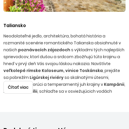
Taliansko
Neodolateľné jedlo, architektúra, bohatá história a
rozmanité scenérie romantického Talianska obsiahnuté v
našich
poznávacích zájazdoch
s výkladmi tých najlepších
sprievodcov, ktorí dušou a srdcom zbožňujú túto krajinu a
hneď v prvý deň Vás svojou láskou nakazia. Navštívte
veľkolepé rímske Koloseum, vinice Toskánska
, prejdite
sa pobrežím
Ligúrskej riviéry
so skalnatými útesmi,
preskúmajte horúci a temperamentý juh krajiny v
Kampánii
,
Čítať viac
Apúlii
a na
Sicílii
, schlaďte sa v osviežujúcich vodách
alpských jazier
, alebo zažite
tradičný benátsky karneval
!
A v neposlednom rade - Taliansko je ideálna krajina pre
všetkých milovníkov
gastronomických zážitkov
- ochutnať
môžete pravú pizzu v Neapole, čerstvé cestoviny, lahodné
gelato, vynikajúce lokálne syry a šunky a samozrejme