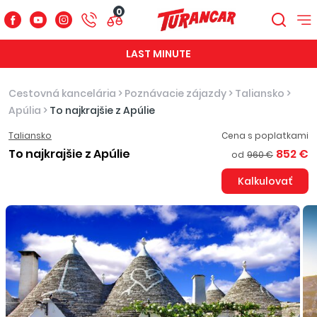
0
LAST MINUTE
Cestovná kancelária
>
Poznávacie zájazdy
>
Taliansko
>
Apúlia
>
To najkrajšie z Apúlie
Taliansko
Cena s poplatkami
To najkrajšie z Apúlie
852 €
od
960 €
Kalkulovať