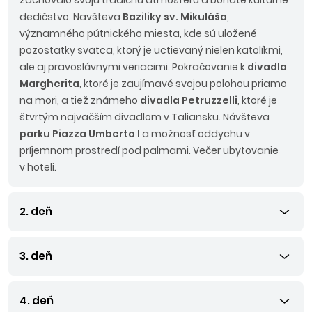
zachovalo svoju tradičnú atmosféru a bohaté kultúrne
dedičstvo. Navšteva
Baziliky sv. Mikuláša
,
významného pútnického miesta, kde sú uložené
pozostatky svätca, ktorý je uctievaný nielen katolíkmi,
ale aj pravoslávnymi veriacimi. Pokračovanie k
divadla
Margherita
, ktoré je zaujímavé svojou polohou priamo
na mori, a tiež známeho
divadla Petruzzelli
, ktoré je
štvrtým najväčším divadlom v Taliansku. Návšteva
parku Piazza Umberto I
a možnosť oddychu v
príjemnom prostredí pod palmami. Večer ubytovanie
v hoteli.
2. deň
3. deň
4. deň