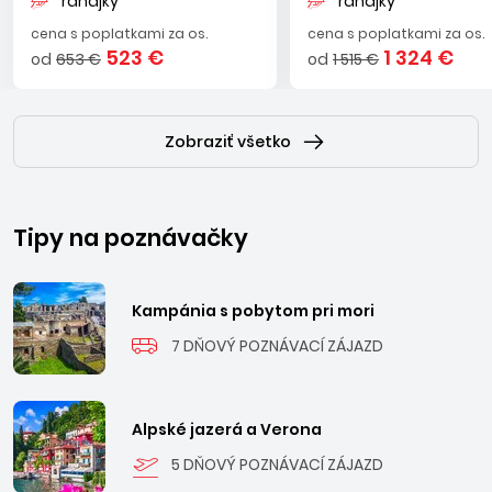
raňajky
raňajky
cena s poplatkami za os.
cena s poplatkami za os.
523 €
1 324 €
od
653 €
od
1 515 €
Zobraziť všetko
Tipy na poznávačky
Kampánia s pobytom pri mori
7 DŇOVÝ POZNÁVACÍ ZÁJAZD
Alpské jazerá a Verona
5 DŇOVÝ POZNÁVACÍ ZÁJAZD