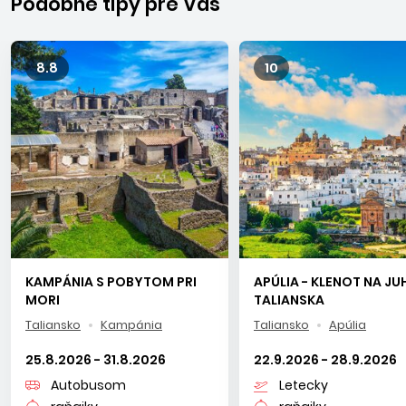
Podobné tipy pre Vás
fantastické vína z rôznych regiónov.
8.8
10
KAMPÁNIA S POBYTOM PRI
APÚLIA - KLENOT NA JU
MORI
TALIANSKA
Taliansko
Kampánia
Taliansko
Apúlia
25.8.2026 - 31.8.2026
22.9.2026 - 28.9.2026
Autobusom
Letecky