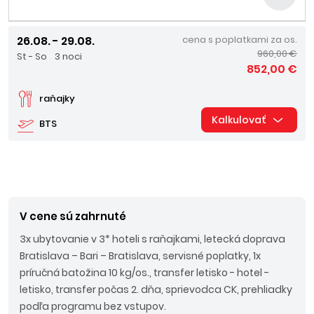
26.08. - 29.08.
cena s poplatkami za os.
960,00 €
St - So
3 noci
852,00 €
raňajky
Kalkulovať
BTS
V cene sú zahrnuté
3x ubytovanie v 3* hoteli s raňajkami, letecká doprava
Bratislava – Bari – Bratislava, servisné poplatky,
1x
príručná batožina 10 kg/os.,
transfer letisko - hotel -
letisko, transfer počas 2. dňa, sprievodca CK, prehliadky
podľa programu bez vstupov.