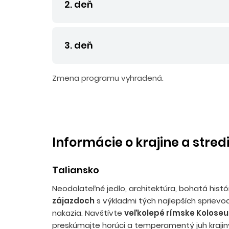
2. deň
3. deň
Zmena programu vyhradená.
Informácie o krajine a stred
Taliansko
Neodolateľné jedlo, architektúra, bohatá hist
zájazdoch
s výkladmi tých najlepších sprievo
nakazia. Navštívte
veľkolepé rímske Koloseu
preskúmajte horúci a temperamentý juh krajin