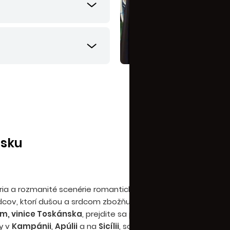
isku
ória a rozmanité scenérie romantického Talianska obsiahnuté
dcov, ktorí dušou a srdcom zbožňujú túto krajinu a hneď v p
m, vinice Toskánska
, prejdite sa pobrežím
Ligúrskej riviér
y v
Kampánii
,
Apúlii
a na
Sicílii
, schlaďte sa v osviežujúci