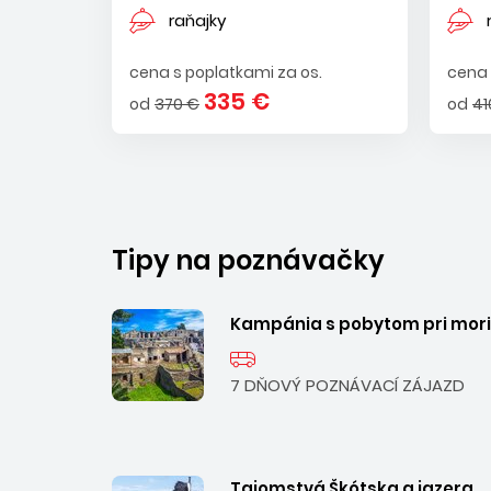
raňajky
cena s poplatkami za os.
cena 
335 €
od
370 €
od
41
Tipy na poznávačky
Kampánia s pobytom pri mori
7 DŇOVÝ POZNÁVACÍ ZÁJAZD
Tajomstvá Škótska a jazera