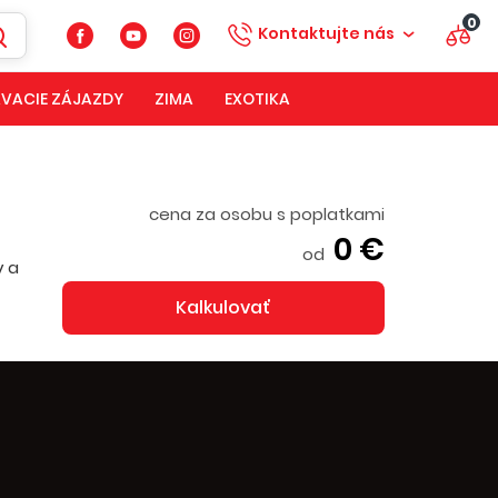
0
Kontaktujte nás
VACIE ZÁJAZDY
ZIMA
EXOTIKA
cena za osobu s poplatkami
0 €
od
y a
Kalkulovať