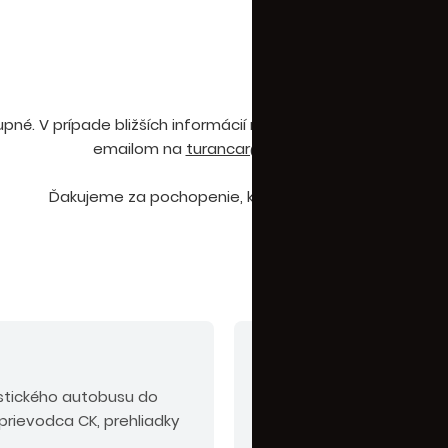
né. V prípade bližších informácií nás môžete kontaktovať n
emailom na
turancar@turancar.sk
.
Ďakujeme za pochopenie, kolektív CK Turancar.
V cene nie sú zahrn
stického autobusu do
Povinné príplatky:
trans
sprievodca CK, prehliadky
obojsmerne (platba na mi
EUR/os./noc (platba na m