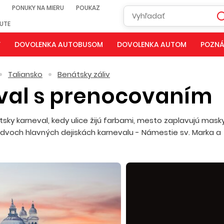
PONUKY NA MIERU
POUKAZ
NUTE
Y
DOVOLENKA AUTOBUSOM
DOVOLENKA AUTOM
POZNÁ
Taliansko
Benátsky záliv
val s prenocovaním
ky karneval, kedy ulice žijú farbami, mesto zaplavujú mask
 dvoch hlavných dejiskách karnevalu - Námestie sv. Marka a