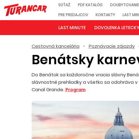
SÚŤAŽ
PDF KATALÓG
DOUBYTOVANIE
PRE PREDAJCOV
KONTAKTY
LAST MI
LAST MINUTE
DOVOLENKA LETECK
Cestovná kancelária
Poznávacie zájazdy
Benátsky karne
Do Benátok sa každoročne vracia slávny Benáts
slávnostné prehliadky a všetko sa odohráva v
Canal Grande.
Program