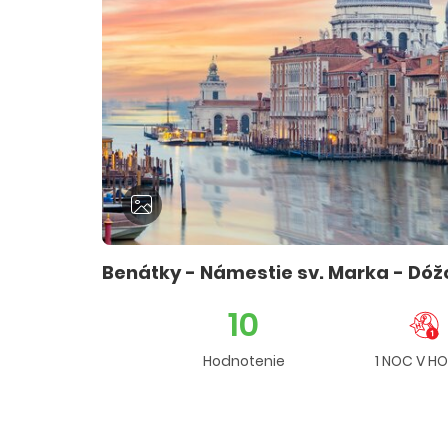
Benátky - Námestie sv. Marka - Dóž
10
Hodnotenie
1 NOC V HO