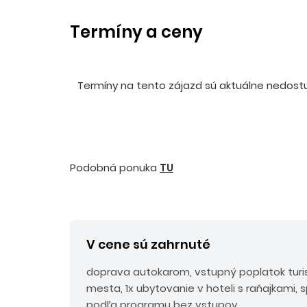
Termíny a ceny
Termíny na tento zájazd sú aktuálne nedostup
Podobná ponuka
TU
V cene sú zahrnuté
doprava autokarom, vstupný poplatok turi
mesta, 1x ubytovanie v hoteli s raňajkami, 
podľa programu bez vstupov