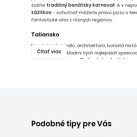
zažite
tradičný benátsky karneval
! A v nep
zážitkov
- ochutnať môžete pravú pizzu v Neap
fantastické vína z rôznych regiónov.
Taliansko
Neodolateľné jedlo, architektúra, bohatá hist
Čítať viac
zájazdoch
s výkladmi tých najlepších sprievo
nakazia. Navštívte
veľkolepé rímske Koloseu
preskúmajte horúci a temperamentý juh krajin
zažite
tradičný benátsky karneval
! A v nep
zážitkov
- ochutnať môžete pravú pizzu v Neap
fantastické vína z rôznych regiónov.
Podobné tipy pre Vás