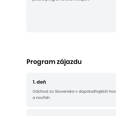
Program zájazdu
1. deň
Odchod zo Slovenska v dopoludňajších hod
a nocľah.