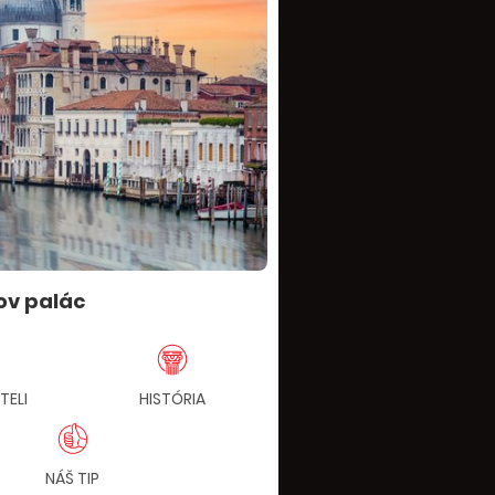
ov palác
TELI
HISTÓRIA
POHODOVÝ PROGRAM
NÁŠ TIP