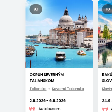
9.1
10
OKRUH SEVERNÝM
RAKÚ
TALIANSKOM
SLOV
Taliansko
Severné Taliansko
Slovi
2.9.2026 - 6.9.2026
24.9.
Autobusom