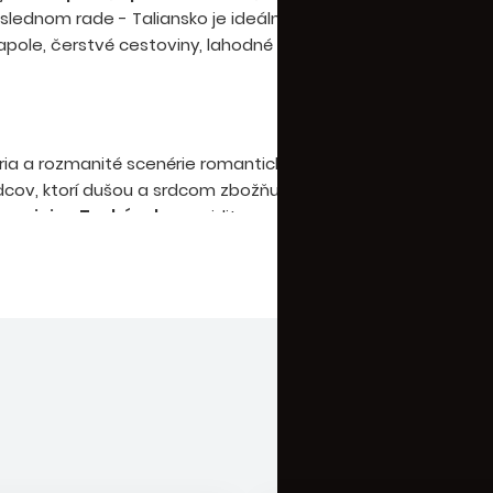
oslednom rade - Taliansko je ideálna krajina pre všetkých mi
ole, čerstvé cestoviny, lahodné gelato, vynikajúce lokálne
ória a rozmanité scenérie romantického Talianska obsiahnuté
dcov, ktorí dušou a srdcom zbožňujú túto krajinu a hneď v p
m, vinice Toskánska
, prejdite sa pobrežím
Ligúrskej riviér
y v
Kampánii
,
Apúlii
a na
Sicílii
, schlaďte sa v osviežujúci
oslednom rade - Taliansko je ideálna krajina pre všetkých mi
ole, čerstvé cestoviny, lahodné gelato, vynikajúce lokálne