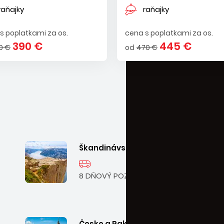
raňajky
raňajky
s poplatkami za os.
cena s poplatkami za os.
390 €
445 €
0 €
od
470 €
Škandinávsky okruh
8 DŇOVÝ POZNÁVACÍ ZÁJAZD
Česko a Rakúsko