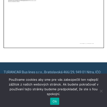
TURANCAR Bus lines s.r.o., Bratislavská 466/29, 949 01 Nitra, IČO:
55049699, IČ DPH: SK 2121898702
Používame cookies aby sme pre vás zabezpečili ten najlepší
zážitok z našich webových stránok. Ak budete pokračovať v
Zásady ochrany osobných údajov
používaní tejto stránky budeme predpokladať, že ste s ňou
spokojní.
Ok
Copyright © 2024 Turancar. All rights reserved.