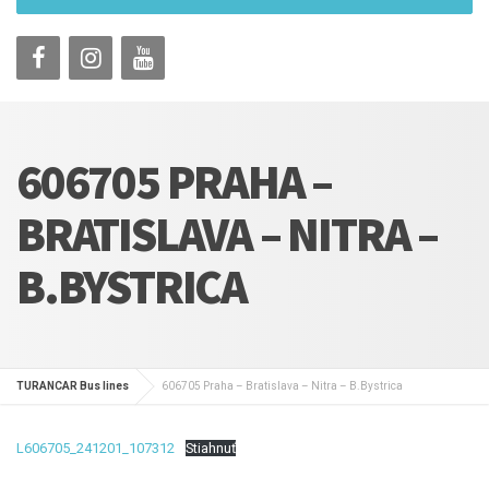
606705 PRAHA –
BRATISLAVA – NITRA –
B.BYSTRICA
TURANCAR Bus lines
606705 Praha – Bratislava – Nitra – B.Bystrica
L606705_241201_107312
Stiahnuť