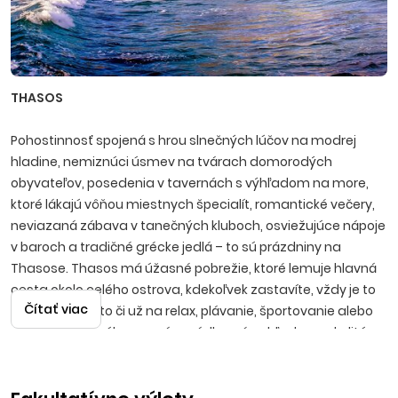
THASOS
Pohostinnosť spojená s hrou slnečných lúčov na modrej
hladine, nemiznúci úsmev na tvárach domorodých
obyvateľov, posedenia v tavernách s výhľadom na more,
ktoré lákajú vôňou miestnych špecialít, romantické večery,
neviazaná zábava v tanečných kluboch, osviežujúce nápoje
v baroch a tradičné grécke jedlá – to sú prázdniny na
Thasose. Thasos má úžasné pobrežie, ktoré lemuje hlavná
cesta okolo celého ostrova, kdekoľvek zastavíte, vždy je to
Čítať viac
príjemné miesto či už na relax, plávanie, športovanie alebo
potápanie, ponúknu sa vám nádherné pohľady na okolitú
panorámu. Na ostrove nájdete jedinečné pláže a miesta,
ktoré stoja za návštevu a malebné zálivy s priezračnou,
čistou vodou vám pohladia dušu. Ak si požičiate auto, okrem