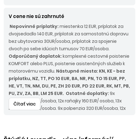
V cene nie sú zahrnuté
Nepovinné príplatky:
miestenka 12 EUR, príplatok za
dvojsedadlo 140 EUR, príplatok za samostatnú dopravu
bez ubytovania 30UR/osoba, príplatok za spojenie
dvoch po sebe idúcich turnusov 70 EUR/osoba.
Odporúčaný doplatok:
komplexné cestovné poistenie
KOMFORT alebo PLUS, poistenie asistenčných služieb k
motorovému vozidlu.
Nástupné miesta: KN, KE -
bez
príplatku
, NZ, TT, PO
10 EUR
, BA, NR, PN, TO
15 EUR
, PP,
HE, VT, TN, NM, DU, PE, ZH
20 EUR
, PD
22 EUR
, RK, MT, PB,
PU, ZV, ZA, BB, LM
25 EUR
.
Ostatné doplatky:
9x
raňajky 120 EUR/osoba, 12x raňajky 160 EUR/ osoba, 13x
Čítať viac
raňajky 175 EUR/osoba. 9x polpenzia 320 EUR/osoba, 12x
polpenzia 425 EUR/osoba, 13x polpenzia 460 EUR/osoba,
9x večere 210 EUR/osoba, 12x večere 280 EUR/osoba, 13x
večere 300 EUR/osoba.