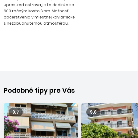
uprostred ostrova, je to dedinka so
600 ročným kostolíkom. Možnosť
občerstvenia v miestnej kaviarničke
s nezabudnuteľnou atmosférou.
Podobné tipy pre Vás
9.7
9.6