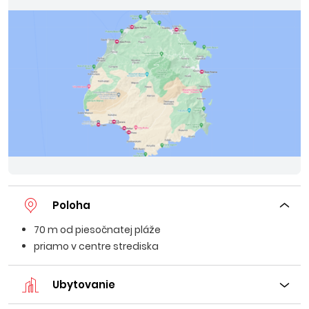
Poloha
70 m od piesočnatej pláže
priamo v centre strediska
Ubytovanie