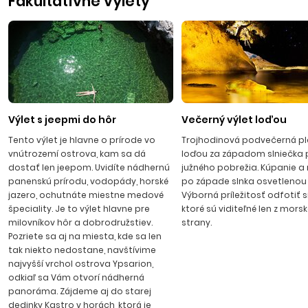
Fakultatívne výlety
pláží v našich letoviskách, môžete navštíviť aj ďalšie pláže.
Väčšina z nich má Modrú vlajku. Letecké zájazdy odlietajú z
Bratislavy na letisko Megas Alexandros Kavala. Let trvá
približne 1 hod. 35 min. Cesta autobusom zo Slovenska na
ostrov Thassos trvá približne 24 hod. vrátane trajektu z
prístavu Keramoti do prístavu Limenas.
POTOS
Výlet s jeepmi do hôr
Večerný výlet loďou
Tento výlet je hlavne o prírode vo
Trojhodinová podvečerná p
Prímorské stredisko s čulým ruchom na juhu ostrova,
vnútrozemí ostrova, kam sa dá
loďou za západom slniečka 
približne 5 km od Limenarie. Je obľúbené pre svoju príjemnú
dostať len jeepom. Uvidíte nádhernú
južného pobrežia. Kúpanie a
atmosféru, ktorú dotvára množstvo taverien, cukrární,
panenskú prírodu, vodopády, horské
po západe slnka osvetlenou
jazero, ochutnáte miestne medové
Výborná príležitosť odfotiť s
kaviarní, obchodíkov so suvenírmi priamo na plážovej
špeciality. Je to výlet hlavne pre
ktoré sú viditeľné len z morsk
promenáde. V stredisku nájdeme tiež zlatníctvo,
milovníkov hôr a dobrodružstiev.
strany.
kaderníctvo, fotoslužbu, požičovne áut a motoriek. Pláž
Pozriete sa aj na miesta, kde sa len
piesočnatá, v okolí strediska je množstvo ďalších krásnych
tak niekto nedostane, navštívime
pláží, Alexandra Beach, San Antonio Beach, nádherná Notos
najvyšší vrchol ostrova Ypsarion,
odkiaľ sa Vám otvorí nádherná
Beach.
panoráma. Zájdeme aj do starej
dedinky Kastro v horách, ktorá je