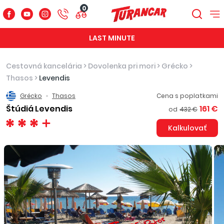
0
LAST MINUTE
Cestovná kancelária
>
Dovolenka pri mori
>
Grécko
>
Thasos
>
Levendis
Grécko
Thasos
Cena s poplatkami
Štúdiá Levendis
161 €
od
432 €
Kalkulovať