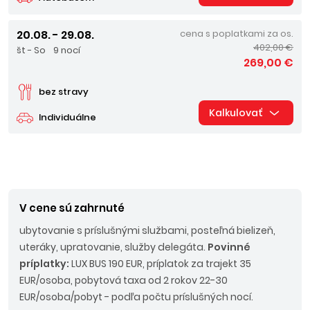
20.08. - 29.08.
cena s poplatkami za os.
402,00 €
št - So
9 nocí
269,00 €
bez stravy
Kalkulovať
Individuálne
V cene sú zahrnuté
ubytovanie s príslušnými službami, posteľná bielizeň,
uteráky, upratovanie, služby delegáta.
Povinné
príplatky:
LUX BUS 190 EUR, príplatok za trajekt 35
EUR/osoba, pobytová taxa od 2 rokov 22-30
EUR/osoba/pobyt - podľa počtu príslušných nocí.