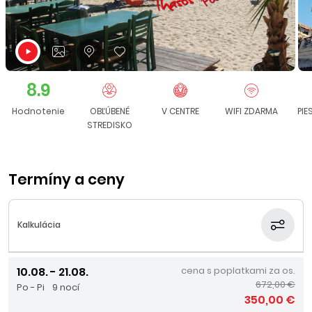
8.9
Hodnotenie
OBĽÚBENÉ
V CENTRE
WIFI ZDARMA
PI
STREDISKO
Termíny a ceny
Kalkulácia
10.08. - 21.08.
cena s poplatkami za os.
672,00 €
Po - Pi
9 nocí
350,00 €