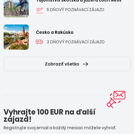
Tajomstvá Škótska a jazera Loch Ness
5 DŇOVÝ POZNÁVACÍ ZÁJAZD
Česko a Rakúsko
3 DŇOVÝ POZNÁVACÍ ZÁJAZD
Zobraziť všetko
Vyhrajte 100 EUR na ďalší
zájazd!
Registrujte svoj email a každý mesiac môžete vyhrať.