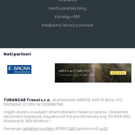
Cestovateľský blog
Katalóg v PDF
Predbežný letový poriadok
Naši partneri
TURANCAR Travel s.r.o.
, Bratislavská 466/29, 949 01 Nitra, IČO:
55028241, IČ DPH: SK 2121898768.
Orgán dozoru a subjekt alternatívneho riešenia sporov : Slovenská
obchodná inšpekcia, Inšpektorát SOI pre Nitriansky kraj, PO BOX 49A,
Staničná 9, 950 50 Nitra 1
Generuje
redakčný systém
BUXUS
CMS
spoločnosti
ui42
.