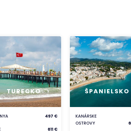
TURECKO
ŠPANIELSKO
ANYA
497 €
KANÁRSKE
OSTROVY
6
E
611 €