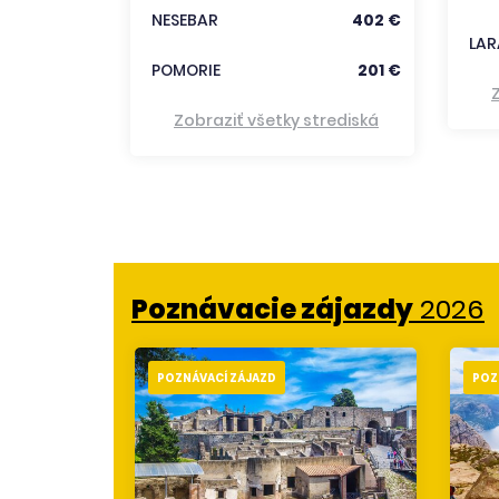
NESEBAR
402 €
LAR
POMORIE
201 €
Zobraziť všetky strediská
Poznávacie zájazdy
2026
POZNÁVACÍ ZÁJAZD
POZ
NSKO