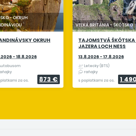
DSKO
-
OKRUH
NDINÁVIOU
VEĽKÁ BRITÁNIA
-
ŠKÓTSKO
ANDINÁVSKY OKRUH
TAJOMSTVÁ ŠKÓTSKA
JAZERA LOCH NESS
8.2026 - 18.8.2026
13.8.2026 - 17.8.2026
utobusom
Letecky (BTS)
aňajky
raňajky
873 €
1 49
oplatkami za os.
s poplatkami za os.