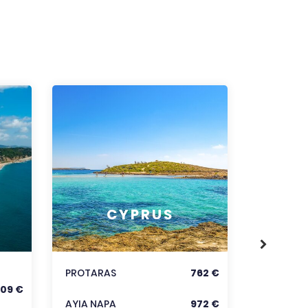
RODOS
CYPRUS
KORFU
KRÉTA
PROTARAS
762 €
09 €
Zobraz
AYIA NAPA
972 €