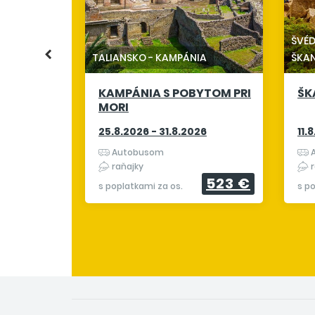
ONA A
KÚPANÍM
ŠVÉ
26
TALIANSKO
-
KAMPÁNIA
ŠKA
KAMPÁNIA S POBYTOM PRI
ŠK
1 415 €
MORI
25.8.2026 - 31.8.2026
11.
Autobusom
A
raňajky
r
523 €
s poplatkami za os.
s p