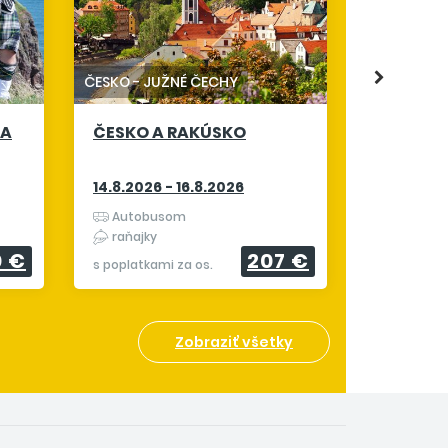
ALPSKÉ 
19.8.2026
ČESKO
-
JUŽNÉ ČECHY
Letecky 
 A
ČESKO A RAKÚSKO
raňajky
s poplatkam
14.8.2026 - 16.8.2026
Autobusom
raňajky
0 €
207 €
s poplatkami za os.
Zobraziť všetky