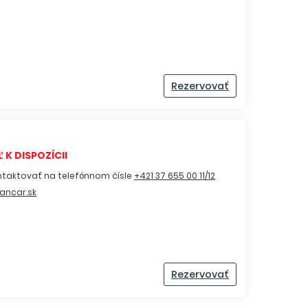
Rezervovať
 K DISPOZÍCII
ntaktovať na telefónnom čísle
+421 37 655 00 11/12
ancar.sk
Rezervovať