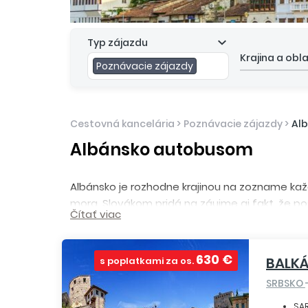
Typ zájazdu
Krajina a obl
Poznávacie zájazdy
Cestovná kancelária
>
Poznávacie zájazdy
>
Al
Albánsko autobusom
Albánsko je rozhodne krajinou na zozname každ
mora. Slovákom pridá na záujme aj fakt, že po
Čítať viac
Národný hrdina George Kastrioti Skanderbeg
vybudovaných po celej krajine počas komuni
meste
Tirana
slúžia v súčasnosti ako múzeum
630 €
BALK
s poplatkami za os.
jazero
, ktoré patrí medzi najhlbšie v Európe, 
SRBSKO
SA