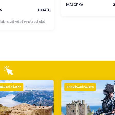
MALORKA
A
1 334 €
Zobraziť všetky strediská
NÁVACÍ ZÁJAZD
POZNÁVACÍ ZÁJAZD