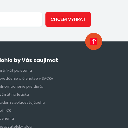
CHCEM VYHRAŤ
ohlo by Vás zaujímať
rtifikát poistenia
svedčenie o členstve v SACKA
plnomocnenie pre dieťa
výkrát na letisku
ľadám spolucestujúceho
ofil CK
cenenia
estovateľský blog