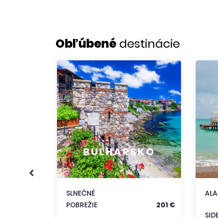
Obľúbené
destinácie
KO
356 €
BULHARSKO
186 €
333 €
SLNEČNÉ
AL
POBREŽIE
201 €
trediská
SID