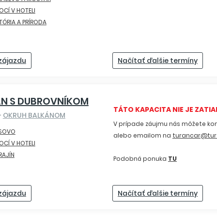
OCÍ V HOTELI
TÓRIA A PRÍRODA
 zájazdu
Načítať ďalšie termíny
N S DUBROVNÍKOM
TÁTO KAPACITA NIE JE ZATIAĽ
-
OKRUH BALKÁNOM
V prípade záujmu nás môžete ko
SOVO
alebo emailom na
turancar@tur
OCÍ V HOTELI
RAJÍN
Podobná ponuka
TU
 zájazdu
Načítať ďalšie termíny