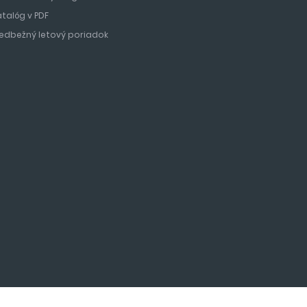
atalóg v PDF
redbežný letový poriadok