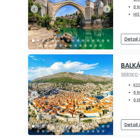
6 N
HIS
Detail
BALKÁ
SRBSKO
KO
6 N
6 K
Detail