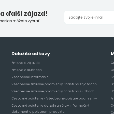
na ďalší zájazd!
 mesiac môžete vyhrať.
Dôležité odkazy
M
Zmluva o zájazde
Ce
Zmluva o službách
O
Všeobecné informácie
S
Všeobecné zmluvné podmienky účasti na zájazdoch
Pr
Všeobecné zmluvné podmienky účasti na službách
H
Cestovné poistenie - Všeobecné poistné podmienky
Pr
Cestovné poistenie do zahraničia - Informačný
O
dokument o poistnom produkte
C