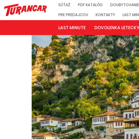
SÚŤAŽ
PDF KATALÓG
DOUBYTOVANIE
PRE PREDAJCOV
KONTAKTY
LAST MI
LAST MINUTE
DOVOLENKA LETECK