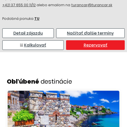
+421 37 655 00 11/12
alebo emailom na
turancar@turancar.sk
Podobná ponuka
TU
Detail zájazdu
Načítať ďalšie termíny
Kalkulovať
Rezervovať
Obľúbené
destinácie