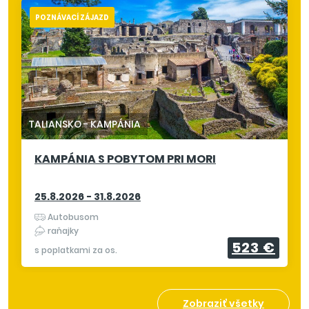
POZNÁVACÍ ZÁJAZD
TALIANSKO
-
KAMPÁNIA
KAMPÁNIA S POBYTOM PRI MORI
25.8.2026 - 31.8.2026
Autobusom
raňajky
523 €
s poplatkami za os.
Zobraziť všetky