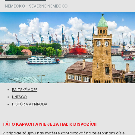
NEMECKO
-
SEVERNÉ NEMECKO
BALTSKÉ MORE
UNESCO
HISTÓRIA A PRÍRODA
TÁTO KAPACITA NIE JE ZATIAĽ K DISPOZÍCII
V prípade záujmu nás môžete kontaktovať na telefónnom čísle