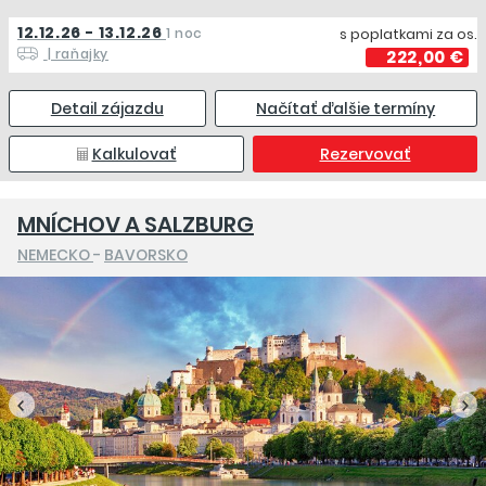
12.12.26 - 13.12.26
1 noc
s poplatkami za os.
| raňajky
222,00 €
Detail zájazdu
Načítať ďalšie termíny
Kalkulovať
Rezervovať
MNÍCHOV A SALZBURG
NEMECKO
-
BAVORSKO