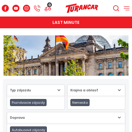
0
LAST MINUTE
Typ zájazdu
Krajina a oblasť
Poznávacie zájazdy
Nemecko
Doprava
Autobusové zájazdy