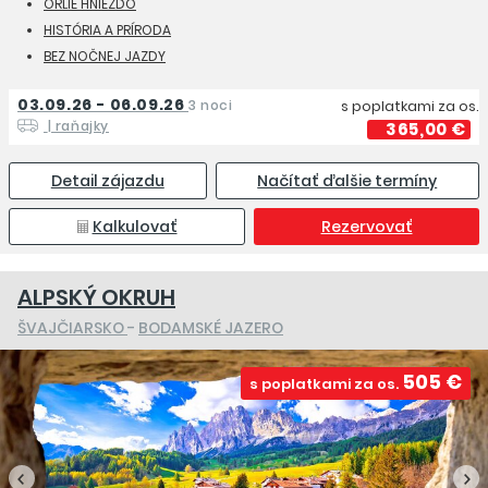
ORLIE HNIEZDO
HISTÓRIA A PRÍRODA
BEZ NOČNEJ JAZDY
03.09.26 - 06.09.26
3 noci
s poplatkami za os.
| raňajky
365,00 €
Detail zájazdu
Načítať ďalšie termíny
Kalkulovať
Rezervovať
ALPSKÝ OKRUH
ŠVAJČIARSKO
-
BODAMSKÉ JAZERO
505 €
s poplatkami za os.