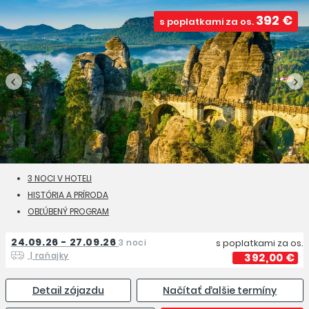
392 €
s poplatkami za os.
3 NOCI V HOTELI
HISTÓRIA A PRÍRODA
OBĽÚBENÝ PROGRAM
24.09.26 - 27.09.26
3 noci
s poplatkami za os.
| raňajky
392,00 €
Detail zájazdu
Načítať ďalšie termíny