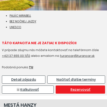
PALÁC MIRABELL
BEZ NOČNEJ JAZDY
UNESCO
TÁTO KAPACITA NIE JE ZATIAĽ K DISPOZÍCII
V prípade záujmu nás môžete kontaktovať na telefónnom čísle
+421 37 655 00 11/12
alebo emailom na
turancar@turancar.sk
Podobná ponuka
TU
Detail zájazdu
Načítať ďalšie termíny
Kalkulovať
Rezervovať
MESTÁ HANZY