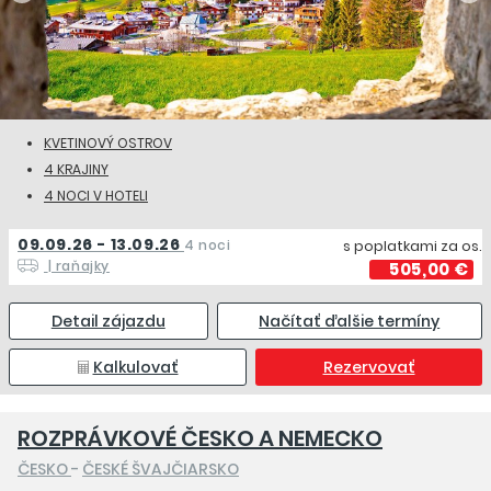
KVETINOVÝ OSTROV
4 KRAJINY
4 NOCI V HOTELI
09.09.26 - 13.09.26
4 noci
s poplatkami za os.
| raňajky
505,00 €
Detail zájazdu
Načítať ďalšie termíny
Kalkulovať
Rezervovať
ROZPRÁVKOVÉ ČESKO A NEMECKO
ČESKO
-
ČESKÉ ŠVAJČIARSKO