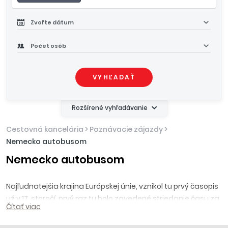
Zvoľte dátum
Počet osôb
VYHĽADAŤ
Rozšírené vyhľadávanie
Cestovná kancelária
>
Poznávacie zájazdy
>
Nemecko autobusom
Nemecko autobusom
Najľudnatejšia krajina Európskej únie, vznikol tu prvý časopis
už v 17. storočí, prvý raz tu bolo zavedené striedanie času za
Čítať viac
1. svetovej vojny, hlavné mesto má viac mostov než Benátky
a pivo sa do niektorých barov dopravuje pivným potrubím.