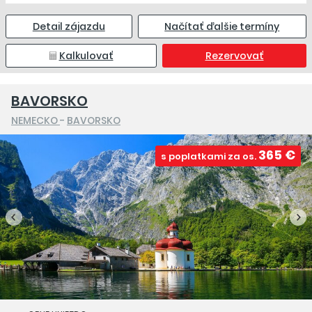
Detail zájazdu
Načítať ďalšie termíny
Kalkulovať
Rezervovať
BAVORSKO
NEMECKO
-
BAVORSKO
365 €
s poplatkami za os.