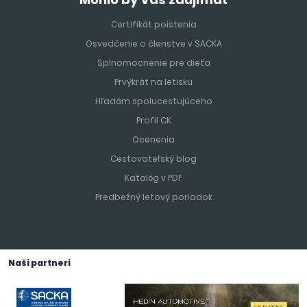
Certifikát poistenia
Osvedčenie o členstve v SACKA
Splnomocnenie pre dieťa
Prvýkrát na letisku
Hľadám spolucestujúceho
Profil CK
Ocenenia
Cestovateľský blog
Katalóg v PDF
Predbežný letový poriadok
Naši partneri