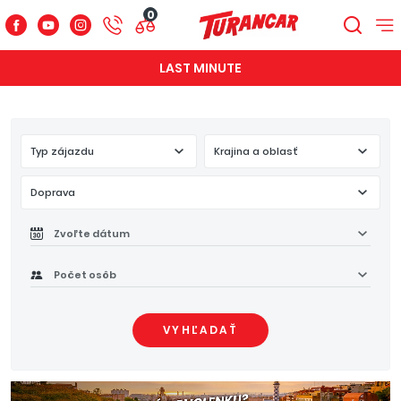
0
LAST MINUTE
Typ zájazdu
Krajina a oblasť
Doprava
Zvoľte dátum
Počet osôb
VYHĽADAŤ