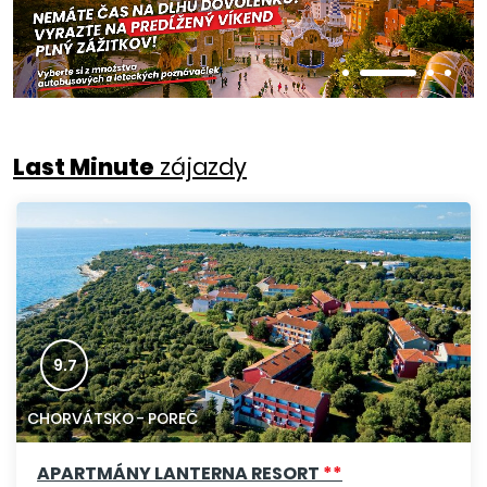
Last Minute
zájazdy
9.7
CHORVÁTSKO
-
POREČ
APARTMÁNY LANTERNA RESORT
**