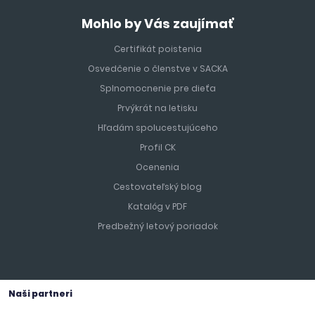
Mohlo by Vás zaujímať
Certifikát poistenia
Osvedčenie o členstve v SACKA
Splnomocnenie pre dieťa
Prvýkrát na letisku
Hľadám spolucestujúceho
Profil CK
Ocenenia
Cestovateľský blog
Katalóg v PDF
Predbežný letový poriadok
Naši partneri