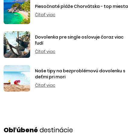
Piesočnaté pláže Chorvátska - top miesta
Čítať viac
Dovolenka pre single oslovuje čoraz viac
ľudí
Čítať viac
Naše tipy na bezproblémovú dovolenku s
deťmi pri mori
Čítať viac
Obľúbené
destinácie