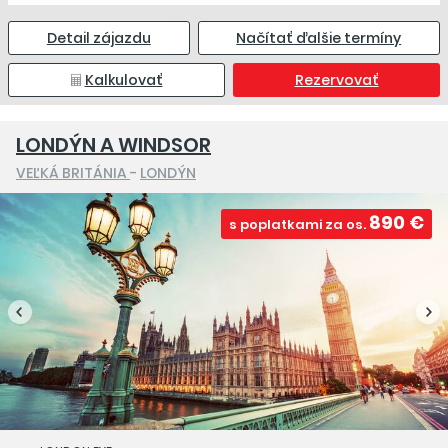
Detail zájazdu
Načítať ďalšie termíny
Kalkulovať
Rezervovať
LONDÝN A WINDSOR
VEĽKÁ BRITÁNIA
-
LONDÝN
890 €
s poplatkami za os.