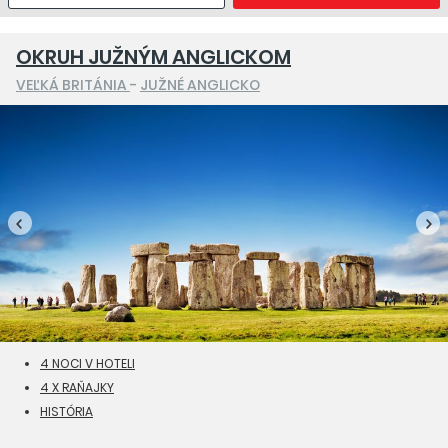
OKRUH JUŽNÝM ANGLICKOM
VEĽKÁ BRITÁNIA
-
JUŽNÉ ANGLICKO
4 NOCI V HOTELI
4 X RAŇAJKY
HISTÓRIA