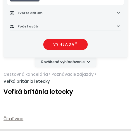
Zvoľte dátum
Počet osôb
VYHĽADAŤ
Rozšírené vyhľadávanie
Cestovná kancelária
>
Poznávacie zájazdy
>
Veľká británia letecky
Veľká británia letecky
Čítať viac