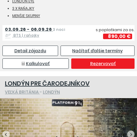
LONDON EYE
3 X RAŇAJKY
MENŠIE SKUPINY
03.09.26 - 06.09.26
3 noci
s poplatkami za os.
BTS
| raňajky
890,00 €
Detail zájazdu
Načítať ďalšie termíny
Kalkulovať
Rezervovať
LONDÝN PRE ČARODEJNÍKOV
VEĽKÁ BRITÁNIA
-
LONDÝN