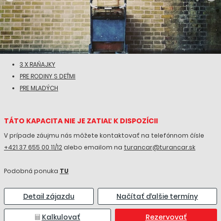
3 X RAŇAJKY
PRE RODINY S DEŤMI
PRE MLADÝCH
TÁTO KAPACITA NIE JE ZATIAĽ K DISPOZÍCII
V prípade záujmu nás môžete kontaktovať na telefónnom čísle
+421 37 655 00 11/12
alebo emailom na
turancar@turancar.sk
Podobná ponuka
TU
Detail zájazdu
Načítať ďalšie termíny
Kalkulovať
Rezervovať