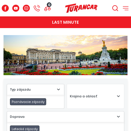
0
LAST MINUTE
Typ zájazdu
Krajina a oblasť
Poznávacie zájazdy
Doprava
Letecké zájazdy