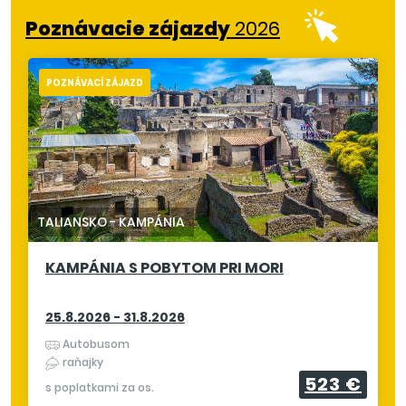
Poznávacie zájazdy
2026
POZNÁVACÍ ZÁJAZD
TALIANSKO
-
KAMPÁNIA
KAMPÁNIA S POBYTOM PRI MORI
25.8.2026 - 31.8.2026
Autobusom
raňajky
523 €
s poplatkami za os.