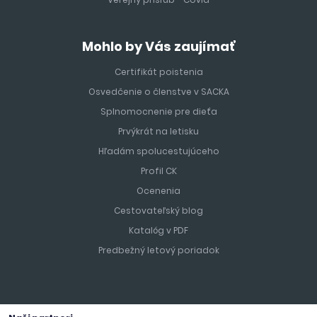
Mohlo by Vás zaujímať
Certifikát poistenia
Osvedčenie o členstve v SACKA
Splnomocnenie pre dieťa
Prvýkrát na letisku
Hľadám spolucestujúceho
Profil CK
Ocenenia
Cestovateľský blog
Katalóg v PDF
Predbežný letový poriadok