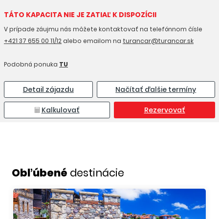
TÁTO KAPACITA NIE JE ZATIAĽ K DISPOZÍCII
V prípade záujmu nás môžete kontaktovať na telefónnom čísle
+421 37 655 00 11/12
alebo emailom na
turancar@turancar.sk
Podobná ponuka
TU
Detail zájazdu
Načítať ďalšie termíny
Kalkulovať
Rezervovať
Obľúbené
destinácie