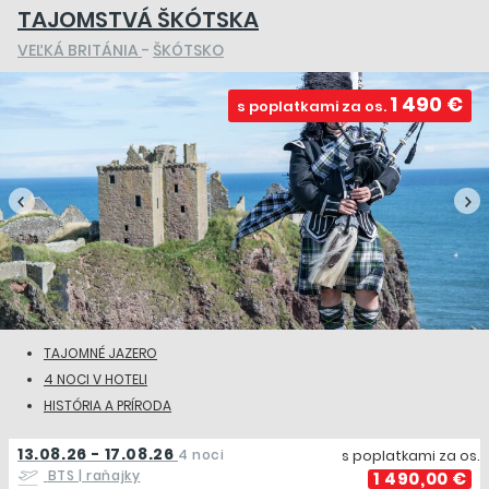
TAJOMSTVÁ ŠKÓTSKA
VEĽKÁ BRITÁNIA
-
ŠKÓTSKO
1 490 €
s poplatkami za os.
TAJOMNÉ JAZERO
4 NOCI V HOTELI
HISTÓRIA A PRÍRODA
13.08.26 - 17.08.26
4 noci
s poplatkami za os.
BTS
| raňajky
1 490,00 €