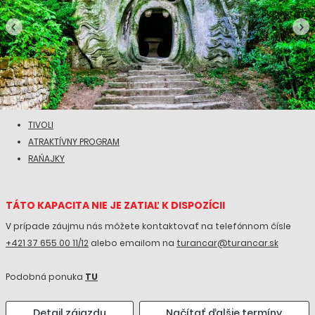
TIVOLI
ATRAKTÍVNY PROGRAM
RAŇAJKY
TÁTO KAPACITA NIE JE ZATIAĽ K DISPOZÍCII
V prípade záujmu nás môžete kontaktovať na telefónnom čísle
+421 37 655 00 11/12
alebo emailom na
turancar@turancar.sk
Podobná ponuka
TU
Detail zájazdu
Načítať ďalšie termíny