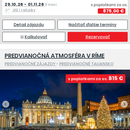
29.10.26 - 01.11.26
3 noci
s poplatkami za os.
VIE
| raňajky
875,00 €
Detail zájazdu
Načítať ďalšie termíny
Kalkulovať
Rezervovať
PREDVIANOČNÁ ATMOSFÉRA V RÍME
PREDVIANOČNÉ ZÁJAZDY
-
PREDVIANOČNÉ TALIANSKO
815 €
s poplatkami za os.