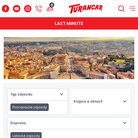
0
LAST MINUTE
Typ zájazdu
Krajina a oblasť
Poznávacie zájazdy
Doprava
Letecké zájazdy