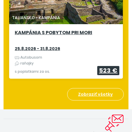
TALIANSKO
-
KAMPÁNIA
KAMPÁNIA S POBYTOM PRI MORI
25.8.2026 - 31.8.2026
Autobusom
raňajky
523 €
s poplatkami za os.
Zobraziť všetky