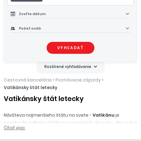
Zvoľte dátum
Počet osôb
VYHĽADAŤ
Rozšírené vyhľadávanie
Cestovná kancelária
>
Poznávacie zájazdy
>
Vatikánsky štát letecky
Vatikánsky štát letecky
Návšteva najmenšieho štátu na svete -
Vatikánu
je
nezabudnuteľným zážitkom z mnohých dôvodov. Ako srdce
Čítať viac
katolíckej cirkvi a
sídlo pápeža
má obrovský duchovný
význam pre milióny veriacich po celom svete, no aj pre tých,