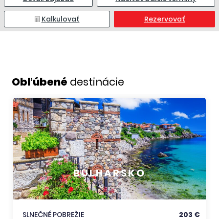
Kalkulovať
Rezervovať
Obľúbené
destinácie
BULHARSKO
SLNEČNÉ POBREŽIE
203 €