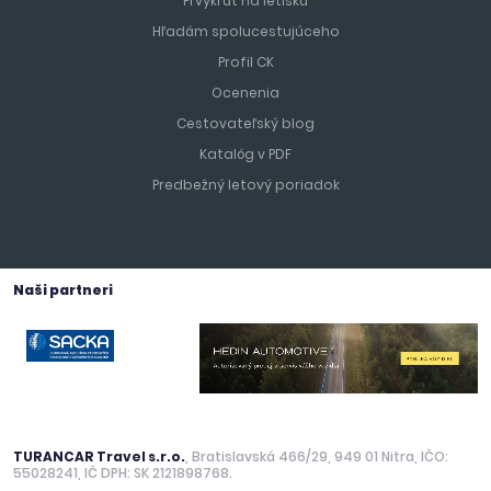
Prvýkrát na letisku
Hľadám spolucestujúceho
Profil CK
Ocenenia
Cestovateľský blog
Katalóg v PDF
Predbežný letový poriadok
Naši partneri
TURANCAR Travel s.r.o.
, Bratislavská 466/29, 949 01 Nitra, IČO:
55028241, IČ DPH: SK 2121898768.