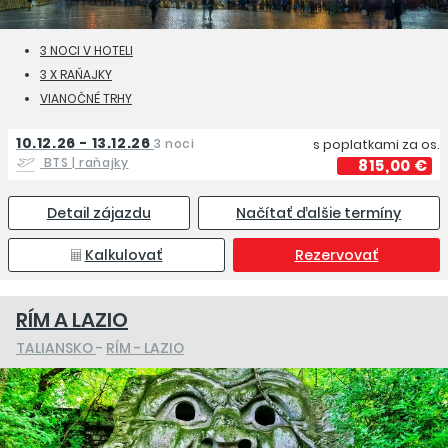
3 NOCI V HOTELI
3 X RAŇAJKY
VIANOČNÉ TRHY
10.12.26 - 13.12.26
3 noci
s poplatkami za os.
BTS
| raňajky
815,00 €
Detail zájazdu
Načítať ďalšie termíny
Kalkulovať
Rezervovať
RÍM A LAZIO
TALIANSKO
-
RÍM - LAZIO