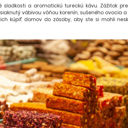
 sladkosti a aromatickú tureckú kávu. Zážitok pre
iaknutý vábivou vôňou korenín, sušeného ovocia a by
i ich kúpiť domov do zásoby, aby ste si mohli nes