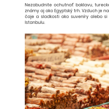
Nezabudnite ochutnať baklavu, turecké
známy aj ako Egyptský trh. Vzduch je nas
čaje a sladkosti ako suveníry alebo s
Istanbulu.