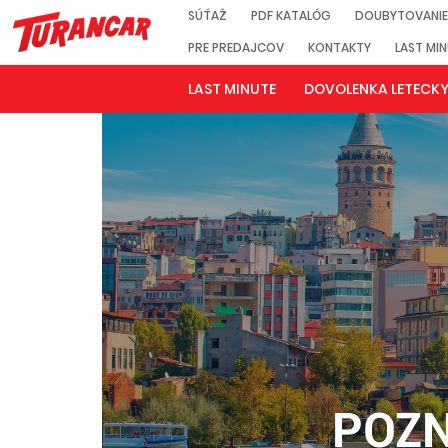
SÚŤAŽ
PDF KATALÓG
DOUBYTOVANIE
PRE PREDAJCOV
KONTAKTY
LAST MI
LAST MINUTE
DOVOLENKA LETECK
POZN