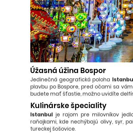
Úžasná úžina Bospor
Jedinečná geografická poloha
Istanbu
plavbu po Bospore, pred očami sa vám 
budete mať šťastie, možno uvidíte delfí
Kulinárske špeciality
Istanbul
je rajom pre milovníkov jedl
raňajkami, kde nechýbajú olivy, syr, 
tureckej šošovice.