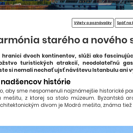
Výlety a poznávačky
Späť na 
harmónia starého a nového 
 hranici dvoch kontinentov, slúži ako fascinuj
žstvo turistických atrakcií, neodolateľnú ga
ste si nemali nechať ujsť návštevu Istanbulu ani 
 nadšencov histórie
o, aby sme nespomenuli najznámejšie historické pam
a mešitu, z ktorej sa stalo múzeum. Byzantská ar
 architektonickým divom je Modrá mešita, známa tie