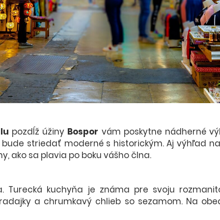
lu
pozdĺž úžiny
Bospor
vám poskytne nádherné výh
bude striedať moderné s historickým. Aj výhľad n
ny, ako sa plavia po boku vášho člna.
a. Turecká kuchyňa je známa pre svoju rozmanit
paradajky a chrumkavý chlieb so sezamom. Na obe