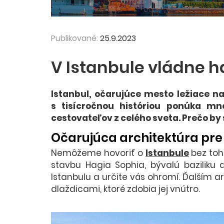
Publikované:
25.9.2023
V Istanbule vládne 
Istanbul, očarujúce mesto ležiace na
s tisícročnou históriou ponúka mno
cestovateľov z celého sveta. Prečo by 
Očarujúca architektúra pre
Nemôžeme hovoriť o
Istanbule
bez toh
stavbu Hagia Sophia, bývalú baziliku 
Istanbulu a určite vás ohromí. Ďalším
dlaždicami, ktoré zdobia jej vnútro.