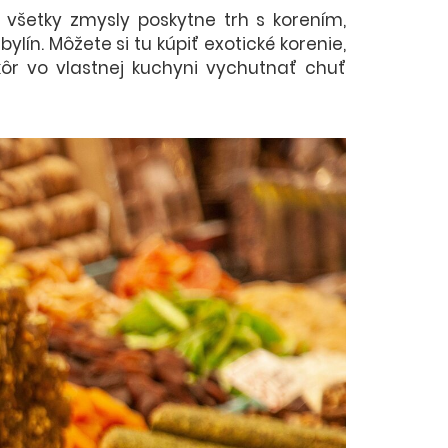
 všetky zmysly poskytne trh s korením,
lín. Môžete si tu kúpiť exotické korenie,
kôr vo vlastnej kuchyni vychutnať chuť