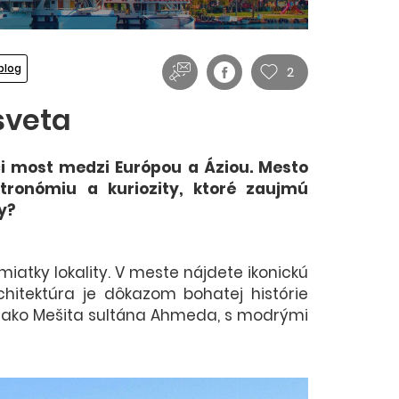
blog
2
sveta
úci most medzi Európou a Áziou. Mesto
stronómiu a kuriozity, ktoré zaujmú
vy?
iatky lokality. V meste nájdete ikonickú
chitektúra je dôkazom bohatej histórie
ž ako Mešita sultána Ahmeda, s modrými