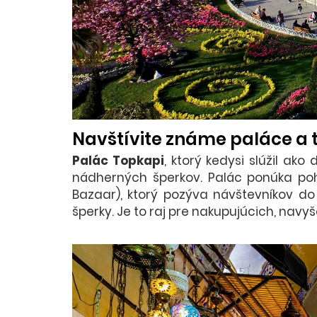
Navštívite známe paláce a 
Palác Topkapi
, ktorý kedysi slúžil ak
nádherných šperkov. Palác ponúka poh
Bazaar), ktorý pozýva návštevníkov do
šperky. Je to raj pre nakupujúcich, nav