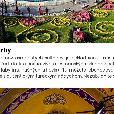
trhy
o domov osmanských sultánov, je pokladnicou luxusu 
ľad do luxusného života osmanských vládcov. V b
 labyrintu rušných trhovísk. Tu môžete obchodov
yše s autentickým tureckým nádychom. Nezabudnite si