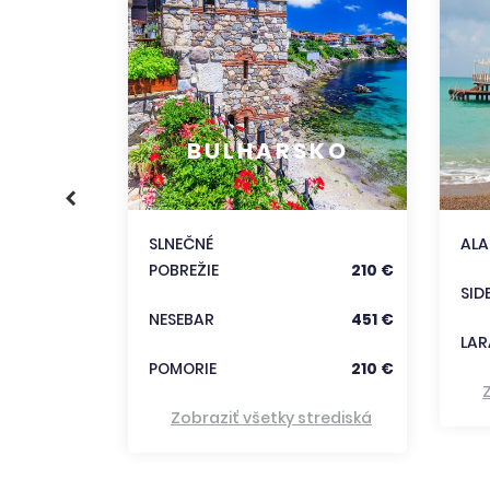
KO
356 €
BULHARSKO
186 €
333 €
SLNEČNÉ
AL
POBREŽIE
210 €
trediská
SID
NESEBAR
451 €
LAR
POMORIE
210 €
Zobraziť všetky strediská