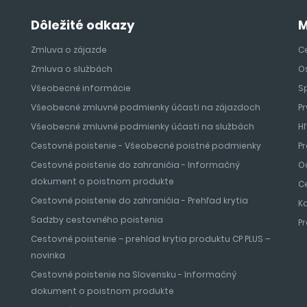
Dôležité odkazy
M
Zmluva o zájazde
Ce
Zmluva o službách
O
Všeobecné informácie
S
Všeobecné zmluvné podmienky účasti na zájazdoch
Pr
Všeobecné zmluvné podmienky účasti na službách
H
Cestovné poistenie - Všeobecné poistné podmienky
Pr
Cestovné poistenie do zahraničia - Informačný
O
dokument o poistnom produkte
C
Cestovné poistenie do zahraničia - Prehľad krytia
K
Sadzby cestovného poistenia
P
Cestovné poistenie – prehlad krytia produktu CP PLUS –
novinka
Cestovné poistenie na Slovensku - Informačný
dokument o poistnom produkte