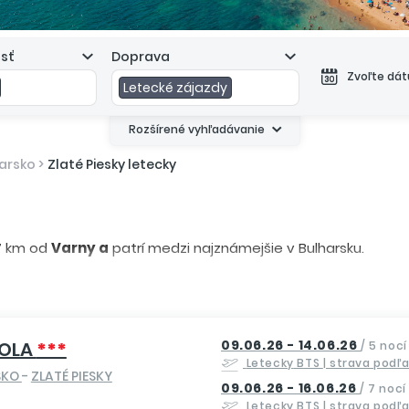
asť
Doprava
Zvoľte dá
Letecké zájazdy
Rozšírené vyhľadávanie
arsko
>
Zlaté Piesky letecky
17 km od
Varny a
patrí medzi najznámejšie v Bulharsku.
výbornou kvalitou a rozsahom služieb i dostatkom zábavy. P
áži, ktorá sa považuje za jednu z najlepších v Európe. 
09.06.26 - 14.06.26
IOLA
***
/
5 nocí
k s miniatúrami svetových atraktivít, ako napr. Eiffelov
Letecky
BTS
| strava podľ
SKO
-
ZLATÉ PIESKY
09.06.26 - 16.06.26
/
7 nocí
 minút.
Letecky
BTS
| strava podľ