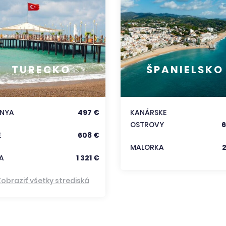
TURECKO
ŠPANIELSKO
ANYA
497 €
KANÁRSKE
OSTROVY
6
E
608 €
MALORKA
A
1 321 €
Zobraziť všetky strediská