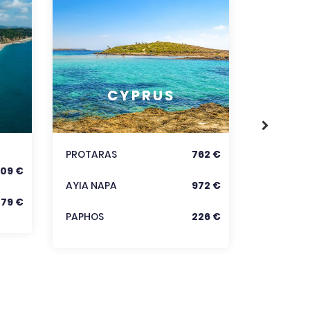
RODOS
CYPRUS
KORFU
KRÉTA
PROTARAS
762 €
09 €
Zobraz
AYIA NAPA
972 €
279 €
PAPHOS
226 €