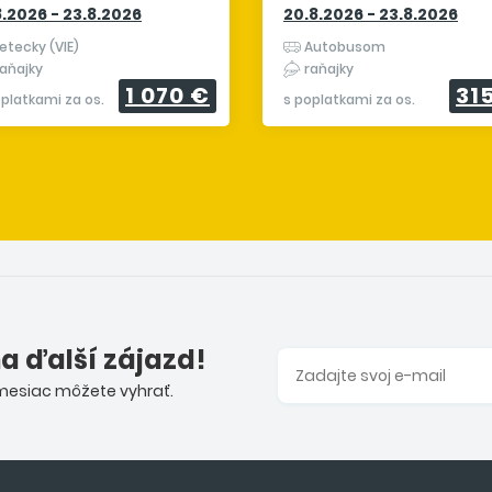
8.2026 - 23.8.2026
20.8.2026 - 23.8.2026
etecky (VIE)
Autobusom
aňajky
raňajky
1 070 €
31
oplatkami za os.
s poplatkami za os.
na ďalší zájazd!
 mesiac môžete vyhrať.