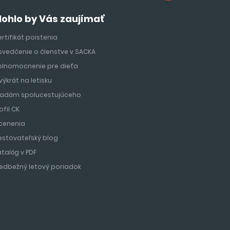
ohlo by Vás zaujímať
rtifikát poistenia
svedčenie o členstve v SACKA
plnomocnenie pre dieťa
výkrát na letisku
ľadám spolucestujúceho
ofil CK
cenenia
estovateľský blog
atalóg v PDF
redbežný letový poriadok