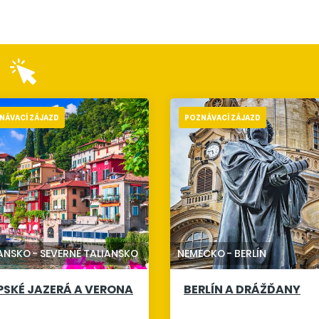
NÁVACÍ ZÁJAZD
POZNÁVACÍ ZÁJAZD
IANSKO
-
SEVERNÉ TALIANSKO
NEMECKO
-
BERLÍN
PSKÉ JAZERÁ A VERONA
BERLÍN A DRÁŽĎANY