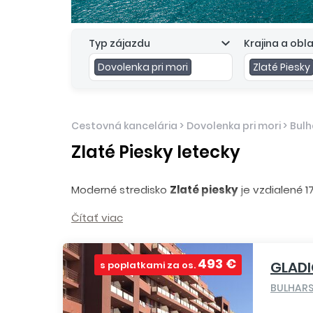
Typ zájazdu
Krajina a obl
Dovolenka pri mori
Zlaté Piesky
Cestovná kancelária
>
Dovolenka pri mori
>
Bulh
Zlaté Piesky letecky
Moderné stredisko
Zlaté piesky
je vzdialené 
Môže sa popýšiť vybudovanou infraštruktúrou, 
Čítať viac
podľa zlatej farby piesku na 4 km dlhej pl
kvetinovými záhonmi.
493 €
GLAD
s poplatkami za os.
V centre strediska sa nachádza zábavný par
stredisku zabezpečuje turistický vláčik.
BULHAR
Transfer z letiska
neďaleko Varny trvá asi 45