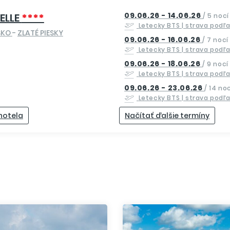
09.06.26 - 14.06.26
ELLE
****
/
5 nocí
Letecky
BTS
| strava podľ
SKO
-
ZLATÉ PIESKY
09.06.26 - 16.06.26
/
7 nocí
Letecky
BTS
| strava podľ
09.06.26 - 18.06.26
/
9 nocí
Letecky
BTS
| strava podľ
09.06.26 - 23.06.26
/
14 noc
Letecky
BTS
| strava podľ
 hotela
Načítať ďalšie termíny