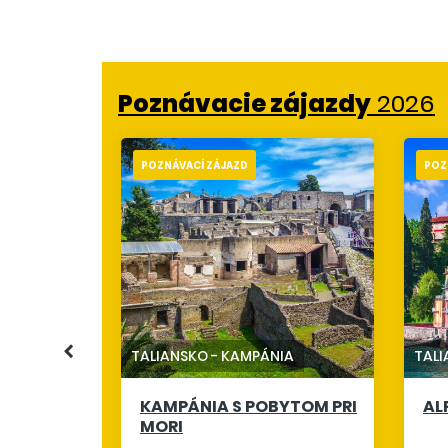
Poznávacie zájazdy
2026
POZNÁVACÍ ZÁJAZD
POZ
NKI
TALIANSKO
-
KAMPÁNIA
TAL
KAMPÁNIA S POBYTOM PRI
AL
508 €
MORI