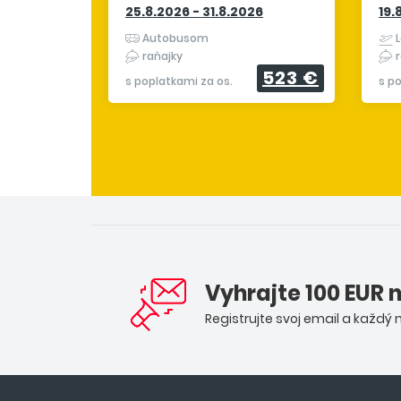
25.8.2026 - 31.8.2026
19.
Autobusom
L
raňajky
r
523 €
s poplatkami za os.
s p
Vyhrajte 100 EUR 
Registrujte svoj email a každý