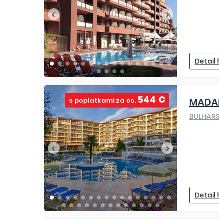
Detail
544 €
MADA
s poplatkami za os.
BULHAR
Detail