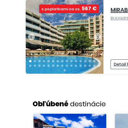
567 €
MIRAB
s poplatkami za os.
BULHAR
Detail
Obľúbené
destinácie