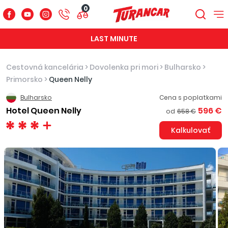
0
LAST MINUTE
Cestovná kancelária
>
Dovolenka pri mori
>
Bulharsko
>
Primorsko
>
Queen Nelly
Bulharsko
Cena s poplatkami
Hotel Queen Nelly
596 €
od
658 €
Kalkulovať