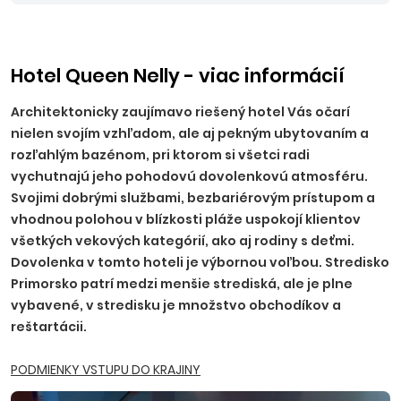
EUR (0-7 rokov zdarma).
Nástupné miesta:
KE, KN - bez
príplatku, NR, TT, NZ, PO - 10 EUR, BA, PN - 15 EUR, TN, NM,
ZH, PP, VT, HE - 20 EUR, RK, MT, LM, MI, BB, ZV, ZA, PB, PU - 25
EUR.
Ostatné príplatky:
trezor na recepcii 2,50 EUR/deň
Hotel Queen Nelly - viac informácií
(platba na mieste), parkovanie 5,5 EUR/deň.
Architektonicky zaujímavo riešený hotel Vás očarí
nielen svojím vzhľadom, ale aj pekným ubytovaním a
rozľahlým bazénom, pri ktorom si všetci radi
vychutnajú jeho pohodovú dovolenkovú atmosféru.
Svojimi dobrými službami, bezbariérovým prístupom a
vhodnou polohou v blízkosti pláže uspokojí klientov
všetkých vekových kategórií, ako aj rodiny s deťmi.
Dovolenka v tomto hoteli je výbornou voľbou. Stredisko
Primorsko patrí medzi menšie strediská, ale je plne
vybavené, v stredisku je množstvo obchodíkov a
reštartácii.
PODMIENKY VSTUPU DO KRAJINY