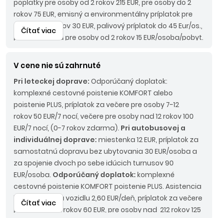
poplatky pre osoby od 2 rokov 215 EUR, pre osoby do 2
rokov 75 EUR, emisný a environmentálny príplatok pre
osoby od 2 rokov 30 EUR, palivový príplatok do 45 Eur/os.,
Čítať viac
pobytová taxa pre osoby od 2 rokov 15 EUR/osoba/pobyt.
Pri autobusovej doprave:
Povinné príplatky:
LUX BUS
190 EUR/os.
V cene nie sú zahrnuté
Pri leteckej doprave:
Odporúčaný doplatok:
komplexné cestovné poistenie KOMFORT alebo
poistenie PLUS, príplatok za večere pre osoby 7-12
rokov 50 EUR/7 nocí, večere pre osoby nad 12 rokov 100
EUR/7 nocí, (0-7 rokov zdarma).
Pri autobusovej a
individuálnej doprave:
miestenka 12 EUR, príplatok za
samostatnú dopravu bez ubytovania 30 EUR/osoba a
za spojenie dvoch po sebe idúcich turnusov 90
EUR/osoba.
Odporúčaný doplatok:
komplexné
cestovné poistenie KOMFORT poistenie PLUS. Asistencia
k motorovému vozidlu 2,60 EUR/deň, príplatok za večere
Čítať viac
pre osoby 7-12 rokov 60 EUR, pre osoby nad 212 rokov 125