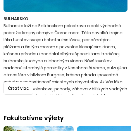
BULHARSKO
Bulharsko leží na Balkánskom polostrove a celé východné
pobrežie krajiny obmýva Čierne more. Táto neveľká krajina
láka turistov svojou bohatou históriou, piesočnatými
plážami a čistým morom s pozvoľne klesajúcim dnom,
krásnou prírodou i neodolateľnými špecialitami tradičnej
bulharskej kuchyne a lahodným vínom. Návštevníkov
nadchnú starobylé pamiatky v Nesebare či Varne, pulzujúca
atmosféra v blízkom Burgase, krásna príroda i povestná
ochota a pohostinnosť miestnych obyvateľov. Ak Vás láka
Čítať viac
predstava dovolenkovej pohody, zábava v blízkych vodných
parkoch, spoznávanie histórie, večerné prechádzky po
promenádach s možnosťami výhodných nákupov, potom
bude Bulharsko tou správnou voľbou.
Fakultatívne výlety
Primorsko