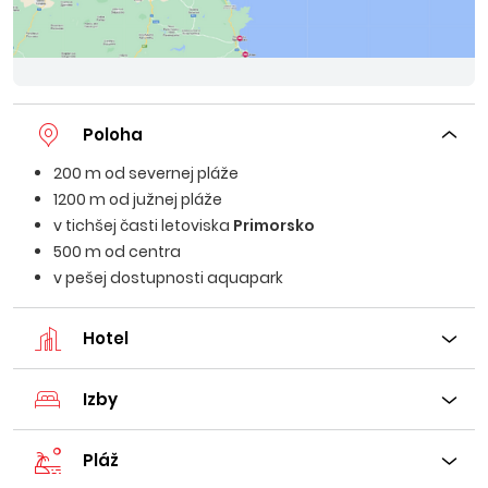
Poloha
200 m od severnej pláže
1200 m od južnej pláže
v tichšej časti letoviska
Primorsko
500 m od centra
v pešej dostupnosti aquapark
Hotel
Izby
Pláž