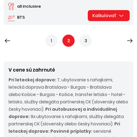
all inclusive
Kalkulovať
BTS
1
2
3
V cene sú zahrnuté
Pri leteckej doprave:
7, ubytovanie s raňajkami,
letecká doprava Bratislava - Burgas - Bratislava
alebo Košice - Burgas - Košice, transfer letisko - hotel -
letisko, služby delegáta partnerskej CK (slovensky alebo
česky hovoriaci).
Pri autobusovej a individuálnej
doprave:
9x ubytovanie s raňajkami, služby delegáta
partnerskej CK (slovensky alebo česky hovoriaci).
Pri
leteckej doprave: Povinné príplatky:
servisné