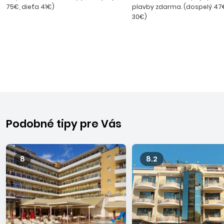
75€, dieťa 41€)
plavby zdarma. (dospelý 47€
30€)
Podobné tipy pre Vás
8
8.2