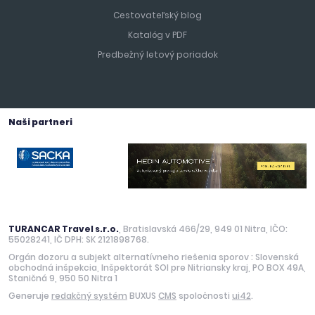
Cestovateľský blog
Katalóg v PDF
Predbežný letový poriadok
Naši partneri
TURANCAR Travel s.r.o.
, Bratislavská 466/29, 949 01 Nitra, IČO:
55028241, IČ DPH: SK 2121898768.
Orgán dozoru a subjekt alternatívneho riešenia sporov : Slovenská
obchodná inšpekcia, Inšpektorát SOI pre Nitriansky kraj, PO BOX 49A,
Staničná 9, 950 50 Nitra 1
Generuje
redakčný systém
BUXUS
CMS
spoločnosti
ui42
.