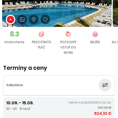
8.3
Hodnotenie
PIESOČNATÁ
POZVOĽNÝ
BAZÉN
ALL 
PLÁŽ
VSTUP DO
MORA
Termíny a ceny
Kalkulácia
10.09. - 15.09.
cena s poplatkami za os.
691,00 €
št - Ut
5 nocí
624,10 €