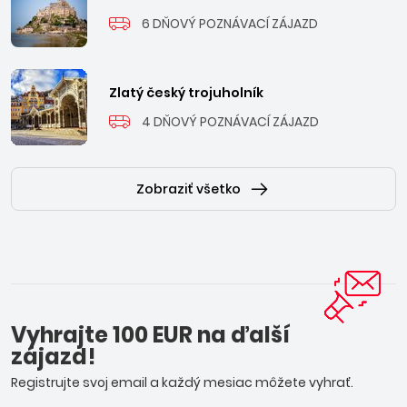
6 DŇOVÝ POZNÁVACÍ ZÁJAZD
Zlatý český trojuholník
4 DŇOVÝ POZNÁVACÍ ZÁJAZD
Zobraziť všetko
Vyhrajte 100 EUR na ďalší
zájazd!
Registrujte svoj email a každý mesiac môžete vyhrať.