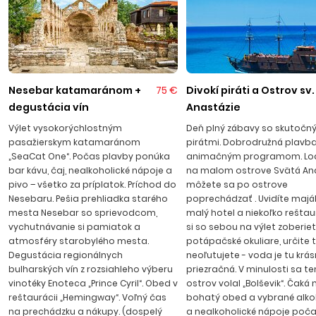
Príjemné letovisko patrí k najvyhľadávanejším na pobreží
Čierneho mora, nachádza sa približne 50 km južne od
Burgasu. Dnešné mestečko vzniklo z rybárskej osady a v
súčasnosti je charakteristické svojou príjemnou originálnou
atmosférou, ktorú vytvárajú štýlové reštaurácie, útulné
Nesebar katamaránom +
75 €
Divokí piráti a Ostrov sv.
kaviarničky a vinárničky. Letovisko s dvomi nádhernými
degustácia vín
Anastázie
plážami s jemným pieskom obmýva čisté more. Severná
Výlet vysokorýchlostným
Deň plný zábavy so skutočn
pláž poskytuje viac súkromia a je menej zaľudnená, južná
pasažierskym katamaránom
pirátmi. Dobrodružná plavba
pláž poskytuje zasa väčšie množstvo výberu vodných
„SeaCat One“. Počas plavby ponúka
animačným programom. Loď
športov a atrakcií vrátane šmykľaviek pre deti a tenisové
bar kávu, čaj, nealkoholické nápoje a
na malom ostrove Svätá Ana
pivo – všetko za príplatok. Príchod do
môžete sa po ostrove
kurty. Akvapark určite splní priania detí i dospelých.
Nesebaru. Pešia prehliadka starého
poprechádzať . Uvidíte maják,
Primorsko je držiteľom medzinárodného ocenenia „Modrá
mesta Nesebar so sprievodcom,
malý hotel a niekoľko reštaur
zástava” za čistotu prírodného prostredia. Transfer z letiska
vychutnávanie si pamiatok a
si so sebou na výlet zoberie
v Burgase trvá asi 60 min.
atmosféry starobylého mesta.
potápačské okuliare, určite 
Degustácia regionálnych
neoľutujete - voda je tu krá
bulharských vín z rozsiahleho výberu
priezračná. V minulosti sa t
vinotéky Enoteca „Prince Cyril“. Obed v
ostrov volal „Bolševik“. Čaká 
reštaurácii „Hemingway“. Voľný čas
bohatý obed a vybrané alko
na prechádzku a nákupy. (dospelý
a nealkoholické nápoje poča