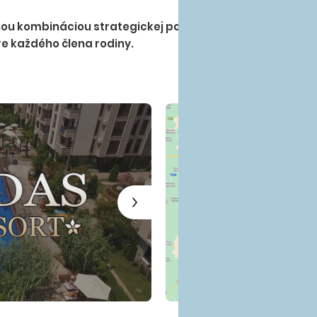
EUR/deň (platba na miest
kombináciou strategickej polohy, inovatívnych riešení 
e každého člena rodiny.