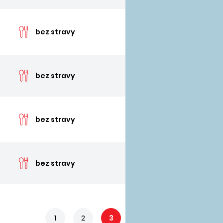
cen
bez stravy
cen
bez stravy
cen
bez stravy
cen
bez stravy
1
2
3
4
5