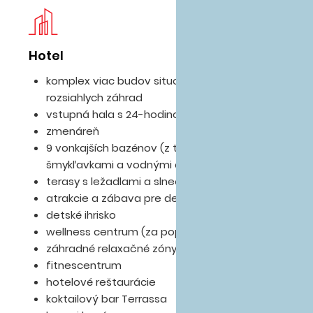
Hotel
Iz
komplex viac budov situovaných uprostred
rozsiahlych záhrad
vstupná hala s 24-hodinovou recepciou
zmenáreň
9 vonkajších bazénov (z toho 2 detské so
šmykľavkami a vodnými atrakciami)
terasy s ležadlami a slnečníkmi zdarma
atrakcie a zábava pre deti
detské ihrisko
wellness centrum (za poplatok)
záhradné relaxačné zóny
fitnescentrum
hotelové reštaurácie
koktailový bar Terrassa