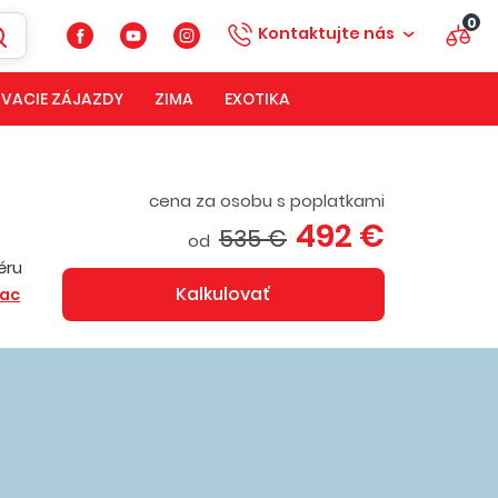
0
Kontaktujte nás
VACIE ZÁJAZDY
ZIMA
EXOTIKA
cena za osobu s poplatkami
492 €
535 €
od
éru
Kalkulovať
iac