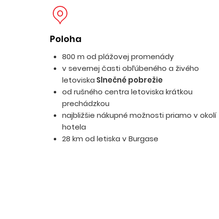
Poloha
800 m od plážovej promenády
v severnej časti obľúbeného a živého
letoviska
Slnečné pobrežie
od rušného centra letoviska krátkou
prechádzkou
najbližšie nákupné možnosti priamo v okolí
hotela
28 km od letiska v Burgase