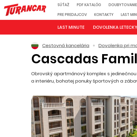
SÚŤAŽ
PDF KATALÓG
DOUBYTOVANIE
PRE PREDAJCOV
KONTAKTY
LAST MI
LAST MINUTE
DOVOLENKA LETECK
Cestovná kancelária
Dovolenka pri mo
Cascadas Famil
Obrovský apartmánový komplex s jedinečnou ko
a interiéru, bohatej ponuky športových a zába