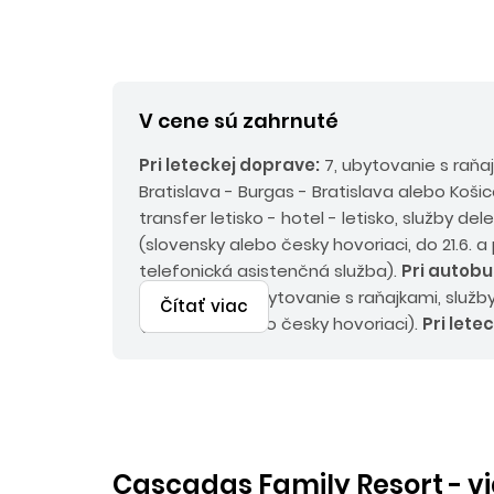
V cene sú zahrnuté
Pri leteckej doprave:
7, ubytovanie s raňa
Bratislava - Burgas - Bratislava alebo Košic
transfer letisko - hotel - letisko, služby de
(slovensky alebo česky hovoriaci, do 21.6. a 
telefonická asistenčná služba).
Pri autobu
doprave:
9x ubytovanie s raňajkami, služb
Čítať viac
(slovensky alebo česky hovoriaci).
Pri lete
príplatky:
servisné poplatky pre osoby od 2
do 2 rokov 75 EUR, emisný a environmentál
2 rokov 30 EUR, palivový príplatok do 45 Eu
osoby od 2 rokov 15 EUR/osoba/pobyt.
Pri
autobusovej doprave:
Povinné príplatky
Cascadas Family Resort - vi