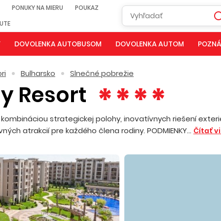
PONUKY NA MIERU
POUKAZ
NUTE
Y
DOVOLENKA AUTOBUSOM
DOVOLENKA AUTOM
POZNÁ
ri
Bulharsko
Slnečné pobrežie
y Resort
mbináciou strategickej polohy, inovatívnych riešení exteri
vných atrakcií pre každého člena rodiny. PODMIENKY...
Čítať v