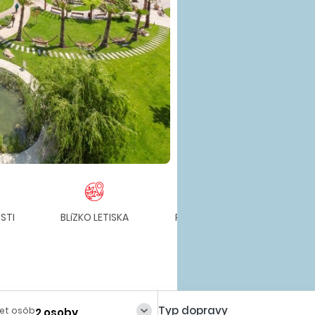
STI
BLíZKO LETISKA
PRE RODINY S DEŤMI
Typ dopravy
et osôb
2 osoby