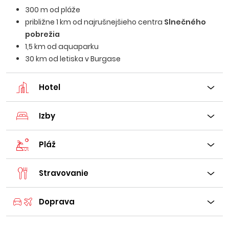
300 m od pláže
približne 1 km od najrušnejšieho centra
Slnečného
pobrežia
1,5 km od aquaparku
30 km od letiska v Burgase
Hotel
Izby
Pláž
Stravovanie
Doprava