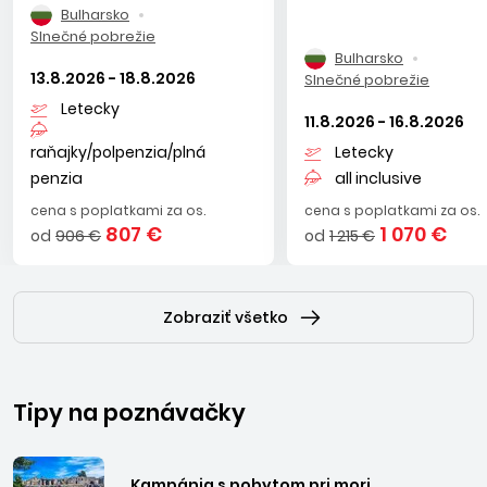
Bulharsko
Slnečné pobrežie
Bulharsko
13.8.2026 - 18.8.2026
Slnečné pobrežie
Letecky
11.8.2026 - 16.8.2026
raňajky/polpenzia/plná
Letecky
penzia
all inclusive
cena s poplatkami za os.
cena s poplatkami za os.
807 €
1 070 €
od
906 €
od
1 215 €
Zobraziť všetko
Tipy na poznávačky
Kampánia s pobytom pri mori