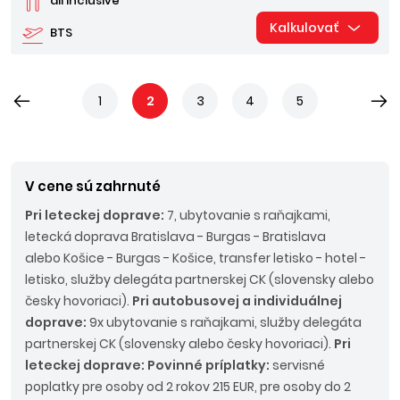
all inclusive
Kalkulovať
BTS
1
2
3
4
5
V cene sú zahrnuté
Pri leteckej doprave:
7, ubytovanie s raňajkami,
letecká doprava Bratislava - Burgas - Bratislava
alebo Košice - Burgas - Košice, transfer letisko - hotel -
letisko, služby delegáta partnerskej CK (slovensky alebo
česky hovoriaci).
Pri autobusovej a individuálnej
doprave:
9x ubytovanie s raňajkami, služby delegáta
partnerskej CK (slovensky alebo česky hovoriaci).
Pri
leteckej doprave: Povinné príplatky:
servisné
poplatky pre osoby od 2 rokov 215 EUR, pre osoby do 2