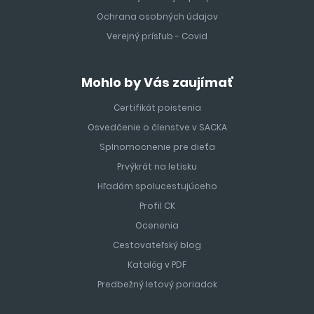
Ochrana osobných údajov
Verejný prísľub - Covid
Mohlo by Vás zaujímať
Certifikát poistenia
Osvedčenie o členstve v SACKA
Splnomocnenie pre dieťa
Prvýkrát na letisku
Hľadám spolucestujúceho
Profil CK
Ocenenia
Cestovateľský blog
Katalóg v PDF
Predbežný letový poriadok