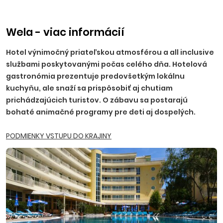
príplatku, NR, TT, NZ, PO - 10 EUR, BA, PN - 15 EUR, TN, NM,
ZH, PP, VT, HE - 20 EUR, RK, MT, LM, MI, BB, ZV, ZA, PB, PU - 25
EUR.
Ostatné príplatky:
trezor na recepcii 2,50 EUR/deň
Wela - viac informácií
(platba na mieste), parkovanie 5,5 EUR/deň.
Hotel výnimočný priateľskou atmosférou a all inclusive
službami poskytovanými počas celého dňa. Hotelová
gastronómia prezentuje predovšetkým lokálnu
kuchyňu, ale snaží sa prispôsobiť aj chutiam
prichádzajúcich turistov. O zábavu sa postarajú
bohaté animačné programy pre deti aj dospelých.
PODMIENKY VSTUPU DO KRAJINY