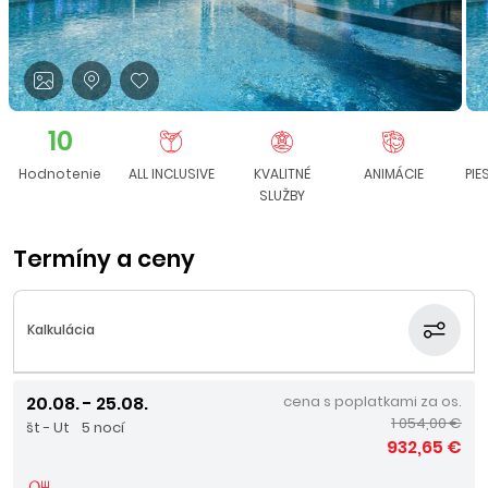
10
Hodnotenie
ALL INCLUSIVE
KVALITNÉ
ANIMÁCIE
PI
SLUŽBY
Termíny a ceny
Kalkulácia
20.08. - 25.08.
cena s poplatkami za os.
1 054,00 €
št - Ut
5 nocí
932,65 €