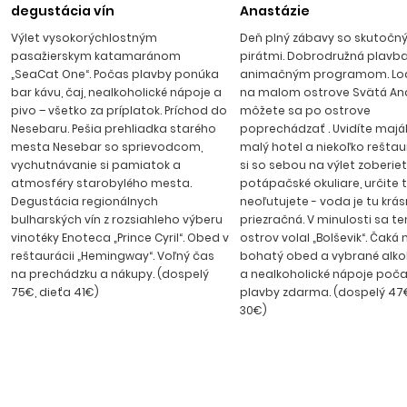
vstupom je dlhá takmer 8 kilometrov a je držiteľom
degustácia vín
Anastázie
medzinárodného ocenenia „Modrá zástava“ za čistotu
Výlet vysokorýchlostným
Deň plný zábavy so skutočn
mora, pláže a prírodného prostredia. V stredisku je rušná
pasažierskym katamaránom
pirátmi. Dobrodružná plavba
pobrežná promenáda s množstvom reštaurácií
„SeaCat One“. Počas plavby ponúka
animačným programom. Loď
ponúkajúcich bulharskú či medzinárodnú kuchyňu, bary,
bar kávu, čaj, nealkoholické nápoje a
na malom ostrove Svätá Ana
pivo – všetko za príplatok. Príchod do
môžete sa po ostrove
kaviarne a diskotéky, v ktorých sa môžete počas
Nesebaru. Pešia prehliadka starého
poprechádzať . Uvidíte maják,
dovolenky zabaviť do neskorých večerných hodín. Transfer
mesta Nesebar so sprievodcom,
malý hotel a niekoľko reštaur
z letiska na Slnečné pobrežie trvá cca 50 minút.
vychutnávanie si pamiatok a
si so sebou na výlet zoberie
atmosféry starobylého mesta.
potápačské okuliare, určite 
Degustácia regionálnych
neoľutujete - voda je tu krá
bulharských vín z rozsiahleho výberu
priezračná. V minulosti sa t
vinotéky Enoteca „Prince Cyril“. Obed v
ostrov volal „Bolševik“. Čaká 
reštaurácii „Hemingway“. Voľný čas
bohatý obed a vybrané alko
na prechádzku a nákupy. (dospelý
a nealkoholické nápoje poča
75€, dieťa 41€)
plavby zdarma. (dospelý 47€
30€)