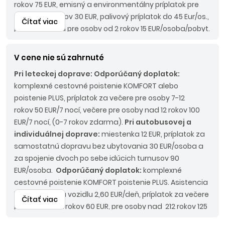
rokov 75 EUR, emisný a environmentálny príplatok pre
osoby od 2 rokov 30 EUR, palivový príplatok do 45 Eur/os.,
Čítať viac
pobytová taxa pre osoby od 2 rokov 15 EUR/osoba/pobyt.
Pri autobusovej doprave:
Povinné príplatky:
LUX BUS
190 EUR/os.
V cene nie sú zahrnuté
Pri leteckej doprave:
Odporúčaný doplatok:
komplexné cestovné poistenie KOMFORT alebo
poistenie PLUS, príplatok za večere pre osoby 7-12
rokov 50 EUR/7 nocí, večere pre osoby nad 12 rokov 100
EUR/7 nocí, (0-7 rokov zdarma).
Pri autobusovej a
individuálnej doprave:
miestenka 12 EUR, príplatok za
samostatnú dopravu bez ubytovania 30 EUR/osoba a
za spojenie dvoch po sebe idúcich turnusov 90
EUR/osoba.
Odporúčaný doplatok:
komplexné
cestovné poistenie KOMFORT poistenie PLUS. Asistencia
k motorovému vozidlu 2,60 EUR/deň, príplatok za večere
Čítať viac
pre osoby 7-12 rokov 60 EUR, pre osoby nad 212 rokov 125
EUR (0-7 rokov zdarma).
Nástupné miesta:
KE, KN - bez