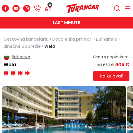
0
LAST MINUTE
Cestovná kancelária
>
Dovolenka pri mori
>
Bulharsko
>
Slnečné pobrežie
>
Wela
Bulharsko
Cena s poplatkami
Wela
605 €
od
669 €
Kalkulovať