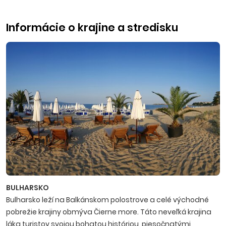
Informácie o krajine a stredisku
BULHARSKO
Bulharsko leží na Balkánskom polostrove a celé východné
pobrežie krajiny obmýva Čierne more. Táto neveľká krajina
láka turistov svojou bohatou históriou, piesočnatými