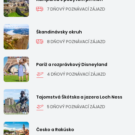
7 DŇOVÝ POZNÁVACÍ ZÁJAZD
Škandinávsky okruh
8 DŇOVÝ POZNÁVACÍ ZÁJAZD
Paríž a rozprávkový Disneyland
4 DŇOVÝ POZNÁVACÍ ZÁJAZD
Tajomstvá Škótska a jazera Loch Ness
5 DŇOVÝ POZNÁVACÍ ZÁJAZD
Česko a Rakúsko