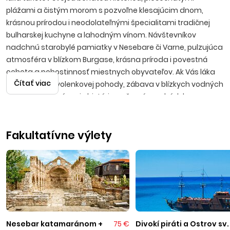
plážami a čistým morom s pozvoľne klesajúcim dnom,
krásnou prírodou i neodolateľnými špecialitami tradičnej
bulharskej kuchyne a lahodným vínom. Návštevníkov
nadchnú starobylé pamiatky v Nesebare či Varne, pulzujúca
atmosféra v blízkom Burgase, krásna príroda i povestná
ochota a pohostinnosť miestnych obyvateľov. Ak Vás láka
Čítať viac
predstava dovolenkovej pohody, zábava v blízkych vodných
parkoch, spoznávanie histórie, večerné prechádzky po
promenádach s možnosťami výhodných nákupov, potom
bude Bulharsko tou správnou voľbou.
Fakultatívne výlety
Slnečné pobrežie
Moderné letovisko sa nachádza vedľa starej časti mesta
Nesebar, približne 35 kilometrov severne od Burgasu.
Slnečné pobrežie je najväčším bulharským strediskom, ktoré
svojim návštevníkom ponúka možnosť vybrať si z pestrej
palety vodných športov, navštíviť vodný park s atrakciami,
zahrať si plážový volejbal alebo si požičať bicykel a vybrať sa
na výlet do blízkeho okolia. Piesočnatá pláž s pozvoľným
Nesebar katamaránom +
75 €
Divokí piráti a Ostrov sv.