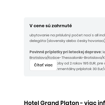
V cene sú zahrnuté
ubytovanie na príslušný počet nocí s all inc
delegáta (slovensky alebo česky hovoriaci)
Povinné príplatky p
ri leteckej doprave:
l
Bratislava/Košice-Thessaloniki-Bratislava/Ko
poplatky pre osoby od 2 rokov 195 EUR, pre 
Čítať viac
emiský a environmentálny príplatok 30 Eur/
do 45 Eur/os.
Hotel Grand Platon - viac i