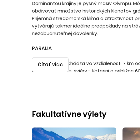
Dominantou krajiny je pyšný masív Olympu. Mô
obdivovať množstvo historických klenotov gréc
Príjemná stredomorská klíma a atraktívnosť pr
vytvárajú takmer ideálne predpoklady na strá
nezabudnuteľnej dovolenky.
PARALIA
Stredisko sa nachádza vo vzdialenosti 7 km o
Čítať viac
mesta Olympskej riviéry - Katerini a približne 6
v Thessalonikách s prekrásnym výhľadom na p
Kedysi bola rybárskou dedinkou, ktorá sa v po
rokoch premenila na jedno z najkrajších gréckyc
stredísk. V Paralii nájdete takmer všetko, čo h
zlatistých piesočnatých pláží sa nachádzajú d
Fakultatívne výlety
reštaurácií, vinární, diskoték, kde nočný život 
ranných hodinách. Množstvo barov a taverien 
typickými špecialitami a chladenými miešaným