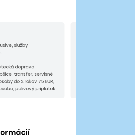
V cene nie sú zahrn
lusive
,
služby
Povinné príplatky:
pobyt
.
EUR/izba/noc (platba na 
komplexné cestovné pois
etecká doprava
šice, transfer, servisné
osoby do 2 rokov 75 EUR,
osoba, palivový príplatok
nformácií