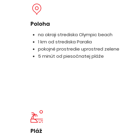
Poloha
na okraji strediska Olympic beach
1 km od strediska Paralia
pokojné prostredie uprostred zelene
5 minút od piesočnatej pláže
Pláž