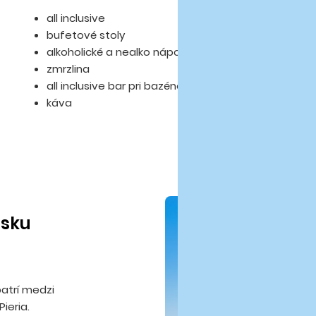
all inclusive
bufetové stoly
alkoholické a nealko nápoje miestnej výroby
zmrzlina
all inclusive bar pri bazéne
káva
isku
patrí medzi
ieria.