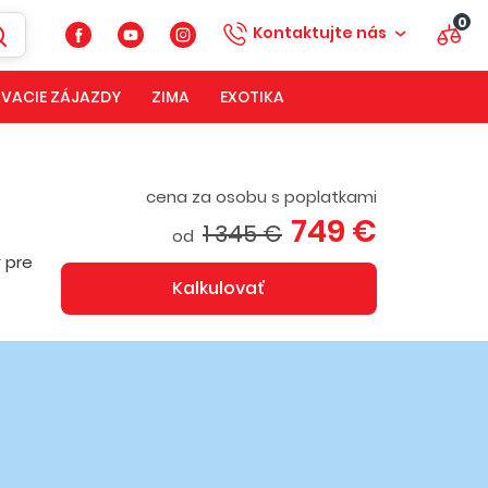
0
Kontaktujte nás
VACIE ZÁJAZDY
ZIMA
EXOTIKA
cena za osobu s poplatkami
749 €
1 345 €
od
 pre
Kalkulovať