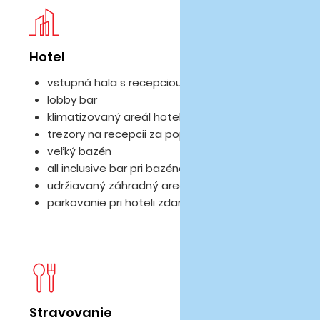
Hotel
Iz
vstupná hala s recepciou v hlavnej budove
lobby bar
klimatizovaný areál hotela
trezory na recepcii za poplatok
veľký bazén
all inclusive bar pri bazéne
udržiavaný záhradný areál
parkovanie pri hoteli zdarma
Stravovanie
D