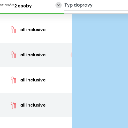
Typ dopravy
et osôb
2 osoby
cen
all inclusive
cen
all inclusive
posledné 2 izby
cen
all inclusive
cen
all inclusive