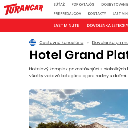
SÚŤAŽ
PDF KATALÓG
DOUBYTOVANIE
PRE PREDAJCOV
KONTAKTY
LAST MI
LAST MINUTE
DOVOLENKA LETECK
Cestovná kancelária
Dovolenka pri mo
Hotel Grand Pl
Hotelový komplex pozostávajúci z niekoľkých 
všetky vekové kategórie aj pre rodiny s deťm