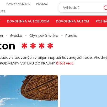
PONUKY NA MIERU
POUKAZ
NUTE
Y
DOVOLENKA AUTOBUSOM
DOVOLENKA AUTOM
POZNÁ
ri
Grécko
Olympská riviéra
Paralia
aton
budov situovaných v príjemnej, udržiavanej záhrade, Vhodný
i. PODMIENKY VSTUPU DO KRAJINY
Čítať viac