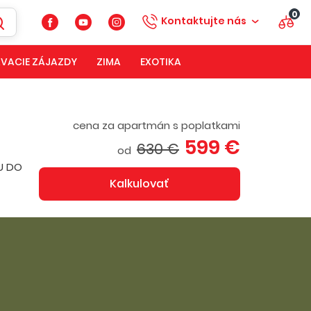
0
Kontaktujte nás
VACIE ZÁJAZDY
ZIMA
EXOTIKA
cena za apartmán s poplatkami
599 €
630 €
od
PU DO
Kalkulovať