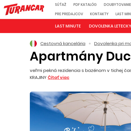
SÚŤAŽ
PDF KATALÓG
DOUBYTOVANIE
PRE PREDAJCOV
KONTAKTY
LAST MI
LAST MINUTE
DOVOLENKA LETECK
Cestovná kancelária
Dovolenka pri mo
Apartmány Duc
veľmi pekná rezidencia s bazénom v tichej čas
KRAJINY
Čítať viac