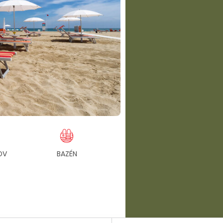
OV
BAZÉN
ZÁHRADA
PL