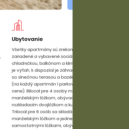
Ubytovanie
Pl
Všetky apartmány sú zrekonštruované, moderne
ši
,
zariadené a vybavené sociálnym zariadením, TV,
mo
chladničkou, balkónom a klimatizáciou. V objekte
le
je výťah, k dispozícií je záhrada, vonkajší bazén
EU
so slnečnou terasou a bazén pre deti, parkovisko
na
(na každý apartmán 1 parkovacie miesto v
pr
cene). Bilocal pre 4 osoby má spálňu s
na
manželským lôžkom, obývaciu miestnosť s
BI
rozkladacím dvojlôžkom a kuchynským kútom.
Trilocal pre 6 osôb sa skladá z jednej spálne s
manželským lôžkom a jednej spálne s 2
samostatnými lôžkami, obývacej miestnosti s