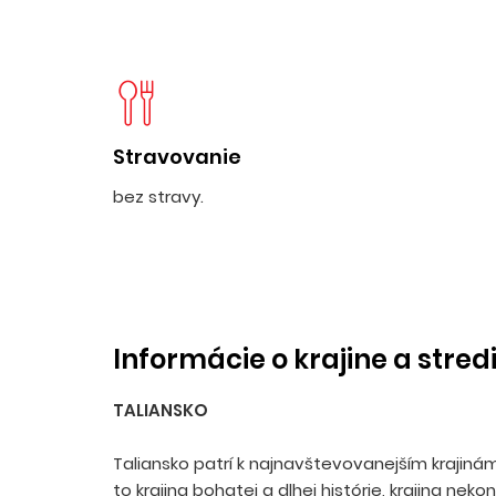
Stravovanie
bez stravy.
Informácie o krajine a stred
TALIANSKO
Taliansko patrí k najnavštevovanejším krajiná
to krajina bohatej a dlhej histórie, krajina neko