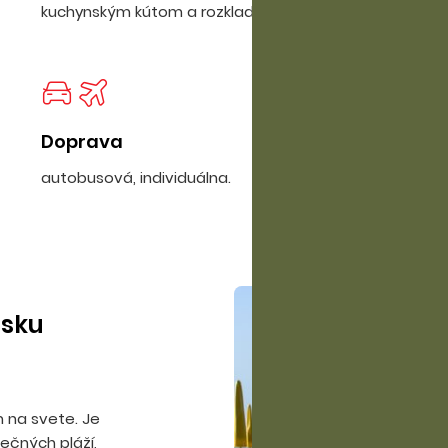
kuchynským kútom a rozkladacím dvojlôžkom.
Doprava
autobusová, individuálna.
isku
m na svete. Je
nečných pláží,