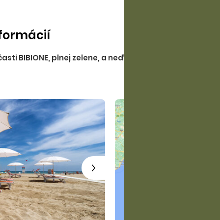
€/apt. (v prípade ak neb
Zvieratá sú povolené do m
formácií
€/apt. v prípade vráten
späť. Z cien uvedených p
asti BIBIONE, plnej zelene, a neďaleko pláže.
žiadne zľavy.