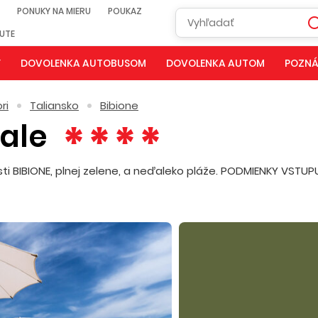
PONUKY NA MIERU
POUKAZ
NUTE
Y
DOVOLENKA AUTOBUSOM
DOVOLENKA AUTOM
POZNÁ
ri
Taliansko
Bibione
ale
ti BIBIONE, plnej zelene, a neďaleko pláže. PODMIENKY VSTU