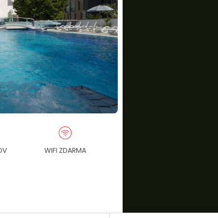
OV
WIFI ZDARMA
NOVINKA
PO