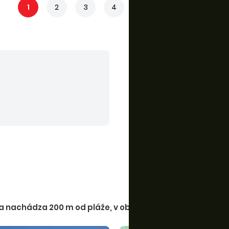
1
2
3
4
5
...
7
 nachádza 200 m od pláže, v oblasti Bibione.