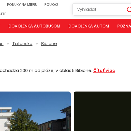
PONUKY NA MIERU
POUKAZ
NUTE
Y
DOVOLENKA AUTOBUSOM
DOVOLENKA AUTOM
POZNÁ
ri
Taliansko
Bibione
achádza 200 m od pláže, v oblasti Bibione.
Čítať viac