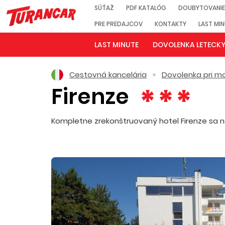
SÚŤAŽ
PDF KATALÓG
DOUBYTOVANIE
PRE PREDAJCOV
KONTAKTY
LAST MI
LAST MINUTE
DOVOLENKA LETECK
Cestovná kancelária
Dovolenka pri mo
Firenze
Kompletne zrekonštruovaný hotel Firenze sa n