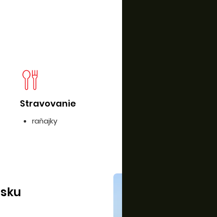
Stravovanie
D
raňajky
isku