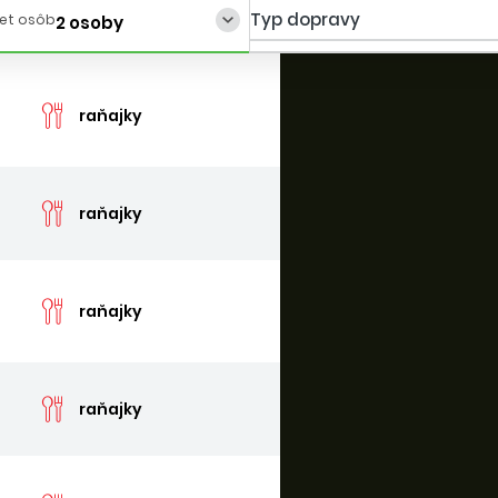
Typ dopravy
et osôb
2 osoby
cen
raňajky
cen
raňajky
cen
raňajky
cen
raňajky
cen