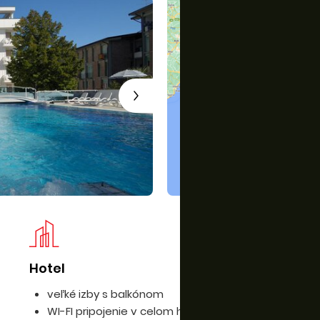
Hotel
Iz
veľké izby s balkónom
WI-FI pripojenie v celom hoteli zdarma