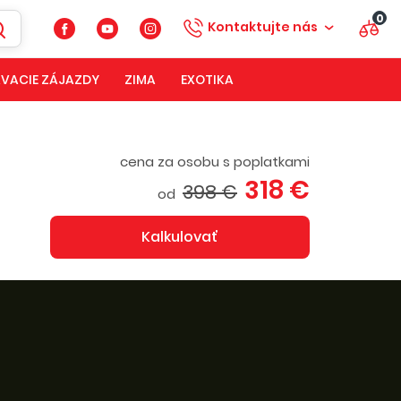
0
Kontaktujte nás
VACIE ZÁJAZDY
ZIMA
EXOTIKA
cena za osobu s poplatkami
318 €
398 €
od
Kalkulovať