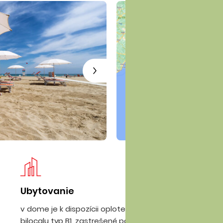
Ubytovanie
Pl
v dome je k dispozícii oplotená záhrada ku
ši
bilocalu typ B1, zastrešené parkovisko v
sp