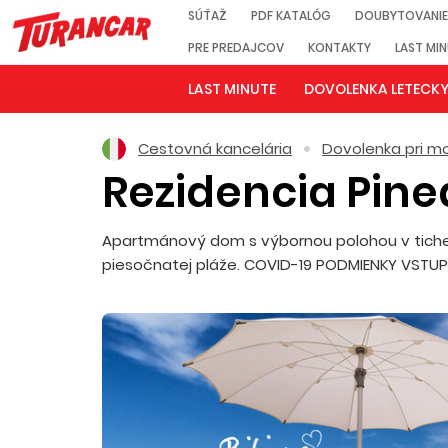
SÚŤAŽ
PDF KATALÓG
DOUBYTOVANIE
PRE PREDAJCOV
KONTAKTY
LAST MI
LAST MINUTE
DOVOLENKA LETECK
Cestovná kancelária
Dovolenka pri mo
Rezidencia Pin
Apartmánový dom s výbornou polohou v tichej z
piesočnatej pláže. COVID-19 PODMIENKY VSTU