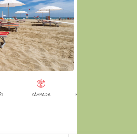
ŽI
ZÁHRADA
KLIMATIZOVANÉ IZBY
PLÁŽ