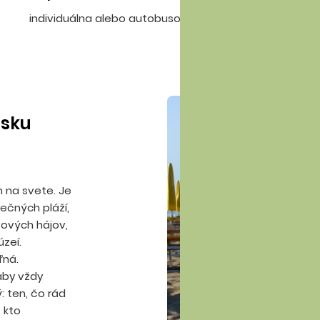
individuálna alebo autobusová
isku
m na svete. Je
nečných pláží,
vových hájov,
zeí.
ľná.
 aby vždy
ý: ten, čo rád
, kto