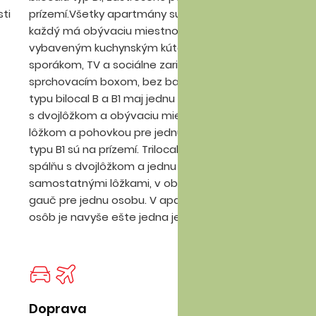
ti
prízemí.Všetky apartmány su klimatizované,
od
každý má obývaciu miestnosť s dobre
pr
vybaveným kuchynským kútom s chladničkou,
sporákom, TV a sociálne zariadenie so
sprchovacím boxom, bez balkónu. Apartmány
typu bilocal B a B1 maj jednu spálňu
s dvojlôžkom a obývaciu miestnosť s jedným
lôžkom a pohovkou pre jednu osobu. Bilocaly
typu B1 sú na prízemí. Trilocal typu C má jednu
spálňu s dvojlôžkom a jednu s dvomi
samostatnými lôžkami, v obývacej miestnosti je
gauč pre jednu osobu. V apartmáne typu D pre 6
osôb je navyše ešte jedna jednolôžková izba.
Doprava