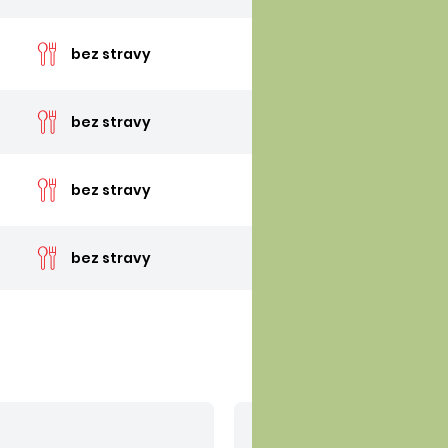
cen
bez stravy
cen
bez stravy
cen
bez stravy
cen
bez stravy
V cene nie sú zahrn