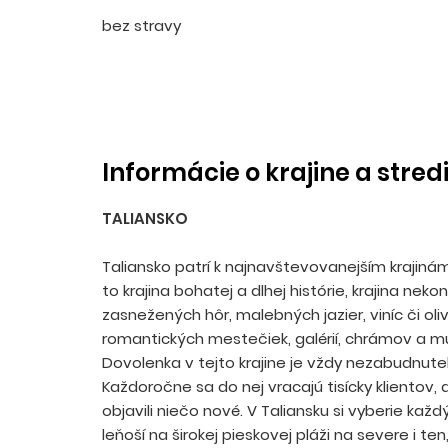
bez stravy
Informácie o krajine a stred
TALIANSKO
Taliansko patrí k najnavštevovanejším krajiná
to krajina bohatej a dlhej histórie, krajina neko
zasnežených hôr, malebných jazier, viníc či oli
romantických mestečiek, galérií, chrámov a mú
Dovolenka v tejto krajine je vždy nezabudnute
Každoročne sa do nej vracajú tisícky klientov,
objavili niečo nové. V Taliansku si vyberie každ
leňoší na širokej pieskovej pláži na severe i ten