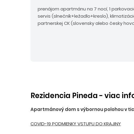
prenájom apartmánu na 7 nocí, 1 parkovaci
servis (slnečník+ležadlo+kreslo), klimatizác
partnerskej CK (slovensky alebo česky hovor
Rezidencia Pineda - viac in
Apartmánový dom s výbornou polohou v tiche
COVID-19 PODMIENKY VSTUPU DO KRAJINY