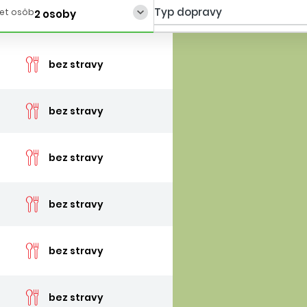
Typ dopravy
et osôb
2 osoby
cen
bez stravy
cen
bez stravy
cen
bez stravy
cen
bez stravy
cen
bez stravy
cen
bez stravy