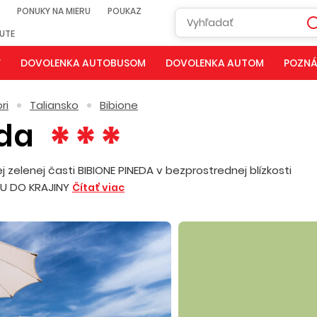
PONUKY NA MIERU
POUKAZ
NUTE
Y
DOVOLENKA AUTOBUSOM
DOVOLENKA AUTOM
POZNÁ
ri
Taliansko
Bibione
eda
elenej časti BIBIONE PINEDA v bezprostrednej blízkosti
PU DO KRAJINY
Čítať viac