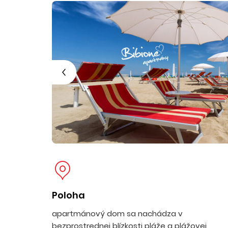
Poloha
apartmánový dom sa nachádza v
bezprostrednej blízkosti pláže a plážovej