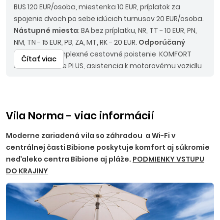
BUS 120 EUR/osoba, miestenka 10 EUR, príplatok za
spojenie dvoch po sebe idúcich turnusov 20 EUR/osoba.
Nástupné miesta
: BA bez príplatku, NR, TT - 10 EUR, PN,
NM, TN - 15 EUR, PB, ZA, MT, RK - 20 EUR.
Odporúčaný
doplatok
: komplexné cestovné poistenie KOMFORT
Čítať viac
alebo poistenie PLUS, asistencia k motorovému vozidlu
2,60 EUR/deň.
Upozornenie
: pri autokarovej doprave je
termín nástupu vždy deň pred uvedeným dátumom
nástupu na ubytovanie a termín návratu deň po
ukončení pobytu. Z uvedených cien nie je možné
Vila Norma - viac informácií
uplatniť zľavu pre firemných partnerov.
Moderne zariadená vila so záhradou a Wi-Fi v
centrálnej časti Bibione poskytuje komfort aj súkromie
neďaleko centra Bibione aj pláže.
PODMIENKY VSTUPU
DO KRAJINY