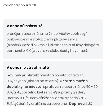
Podobná ponuka
TU
V cene sú zahrnuté
prenájom apartmánu na 7 nocí,všetky spotreby,1
parkovacie miesto/apt, WiFi, plážový servis
(slnečník+ležadlo+kreslo), klimatizácia, služby delegáta
partnerskej CK (slovensky alebo česky hovoriaci).
V cene nie sú zahrnuté
povinný príplatok:
miestna pobytová taxa 1,15
EUR/os./noc (platba na mieste).
Ostatné možné
doplatky na mieste:
upratovanie apartmánov 50 - 60
EUR/apt., posteľná bielizeň 8 €/súprava/týždeň,
uteráky 8 €/súprava/týždeň, detská postieľka 12
EUR/týždeň. Zvieratá nie sú povolené..
Doprava:
LUX