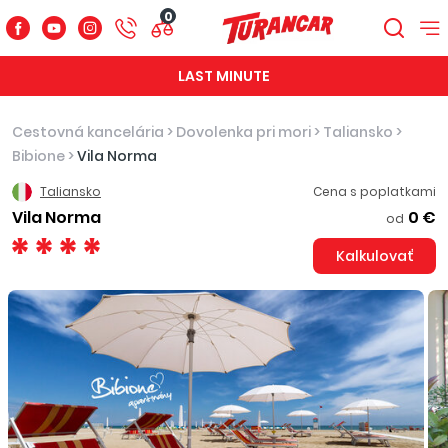
0
LAST MINUTE
Cestovná kancelária
>
Dovolenka pri mori
>
Taliansko
>
Bibione
>
Vila Norma
Taliansko
Cena s poplatkami
Vila Norma
0 €
od
Kalkulovať