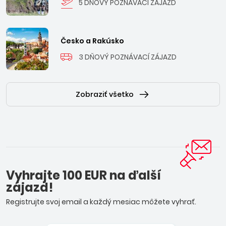
5 DŇOVÝ POZNÁVACÍ ZÁJAZD
Česko a Rakúsko
3 DŇOVÝ POZNÁVACÍ ZÁJAZD
Zobraziť všetko
Vyhrajte 100 EUR na ďalší
zájazd!
Registrujte svoj email a každý mesiac môžete vyhrať.