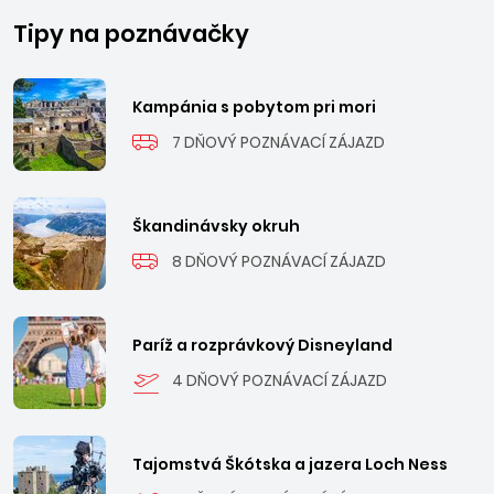
Tipy na poznávačky
Kampánia s pobytom pri mori
7 DŇOVÝ POZNÁVACÍ ZÁJAZD
Škandinávsky okruh
8 DŇOVÝ POZNÁVACÍ ZÁJAZD
Paríž a rozprávkový Disneyland
4 DŇOVÝ POZNÁVACÍ ZÁJAZD
Tajomstvá Škótska a jazera Loch Ness