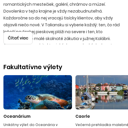
romantických mestečiek, galérií, chrámov a múzeí.
Dovolenka v tejto krajine je vždy nezabudnuteľná.
Každoročne sa do nej vracajú tisícky klientov, aby vždy
objavili niečo nové. V Taliansku si vyberie každý: ten, čo rád
leňoší na širokej pieskovej pláži na severe i ten, kto
Čítať viac
uprednostňuje malé skalnaté zákutia v južnej Kalábrii.
Obdivovatelia architektonických a umeleckých skvostov
minulých storočí si vychutnajú prechádzku miestami ako
Verona, Benátky, Terst, Rím, Neapol v rámci fakultatívnych
Fakultatívne výlety
výletov. Všetky zážitky umocní vynikajúca kuchyňa a
temperamentní hostitelia.
SEVERNÝ JADRAN
Iba 600 km od hraníc Slovenska sa nachádzajú najbližšie
piesočnaté pláže severného Jadranu. Táto časť talianskeho
pobrežia, nachádzajúca sa v regiónoch Friuli Venezia Giulia
Oceanárium
Caorle
a Veneto, je známa predovšetkým svojimi rozsiahlymi
Unikátny výlet do Oceanária v
Večerná prehliadka malebn
piesočnatými plážami s mierne klesajúcim dnom, čo