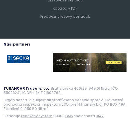
Cestovateľský blog
Katalóg v PDF
Predbežný letový poriadok
Naši partneri
TURANCAR Travel s.r.o.
, Bratislavská 466/29, 949 01 Nitra, IČO:
55028241, IČ DPH: SK 2121898768.
Orgán dozoru a subjekt alternatívneho riešenia sporov : Slovenská
obchodná inšpekcia, Inšpektorát SOI pre Nitriansky kraj, PO BOX 49A,
Staničná 9, 950 50 Nitra 1
Generuje
redakčný systém
BUXUS
CMS
spoločnosti
ui42
.