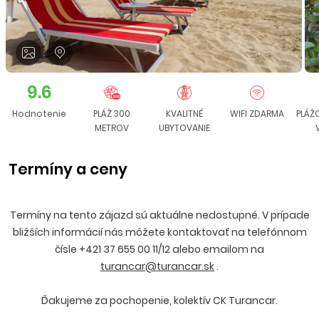
9.6
Hodnotenie
PLÁŽ 300
KVALITNÉ
WIFI ZDARMA
PLÁŽ
METROV
UBYTOVANIE
Termíny a ceny
Termíny na tento zájazd sú aktuálne nedostupné. V prípade
bližších informácií nás môžete kontaktovať na telefónnom
čísle +421 37 655 00 11/12 alebo emailom na
turancar@turancar.sk
.
Ďakujeme za pochopenie, kolektív CK Turancar.