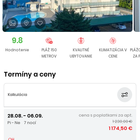
9.8
Hodnotenie
PLÁŽ 150
KVALITNÉ
KLIMATIZÁCIA V
PLÁŽ
METROV
UBYTOVANIE
CENE
ZA 
Termíny a ceny
Kalkulácia
28.08. - 06.09.
cena s poplatkami za apt.
1 230,00 €
Pi - Ne
7 nocí
1 174,50 €