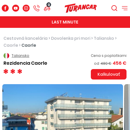
0
LAST MINUTE
Cestovná kancelária
>
Dovolenka pri mori
>
Taliansko
>
Caorle
>
Caorle
Taliansko
Cena s poplatkami
Rezidencia Caorle
456 €
od
480 €
Kalkulovať