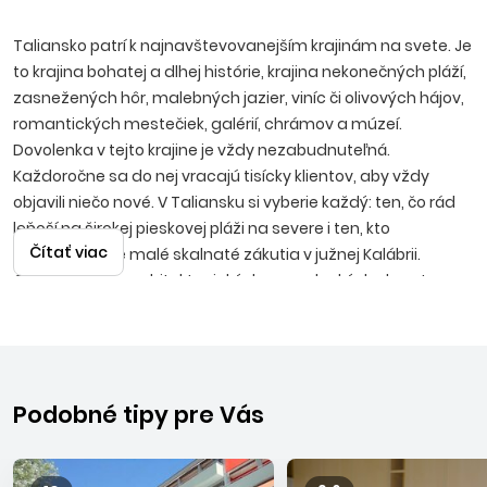
Taliansko patrí k najnavštevovanejším krajinám na svete. Je
to krajina bohatej a dlhej histórie, krajina nekonečných pláží,
zasnežených hôr, malebných jazier, viníc či olivových hájov,
romantických mestečiek, galérií, chrámov a múzeí.
Dovolenka v tejto krajine je vždy nezabudnuteľná.
Každoročne sa do nej vracajú tisícky klientov, aby vždy
objavili niečo nové. V Taliansku si vyberie každý: ten, čo rád
leňoší na širokej pieskovej pláži na severe i ten, kto
Čítať viac
uprednostňuje malé skalnaté zákutia v južnej Kalábrii.
Obdivovatelia architektonických a umeleckých skvostov
minulých storočí si vychutnajú prechádzku miestami ako
Verona, Benátky, Terst, Rím, Neapol v rámci fakultatívnych
výletov. Všetky zážitky umocní vynikajúca kuchyňa a
temperamentní hostitelia.
Podobné tipy pre Vás
SEVERNÝ JADRAN