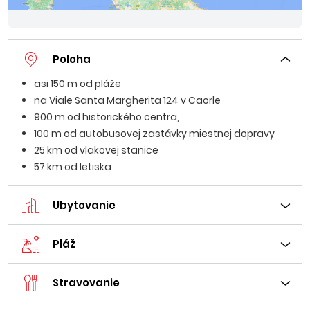
Poloha
asi 150 m od pláže
na Viale Santa Margherita 124 v Caorle
900 m od historického centra,
100 m od autobusovej zastávky miestnej dopravy
25 km od vlakovej stanice
57 km od letiska
Ubytovanie
Pláž
Stravovanie