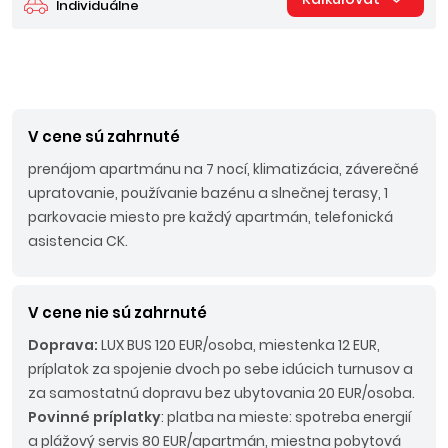
Individuálne
V cene sú zahrnuté
prenájom apartmánu na 7 nocí, klimatizácia, záverečné
upratovanie, používanie bazénu a slnečnej terasy, 1
parkovacie miesto pre každý apartmán, telefonická
asistencia CK.
V cene nie sú zahrnuté
Doprava:
LUX BUS 120 EUR/osoba, miestenka 12 EUR,
príplatok za spojenie dvoch po sebe idúcich turnusov a
za samostatnú dopravu bez ubytovania 20 EUR/osoba.
Povinné príplatky
: platba na mieste: spotreba energií
a plážový servis 80 EUR/apartmán, miestna pobytová