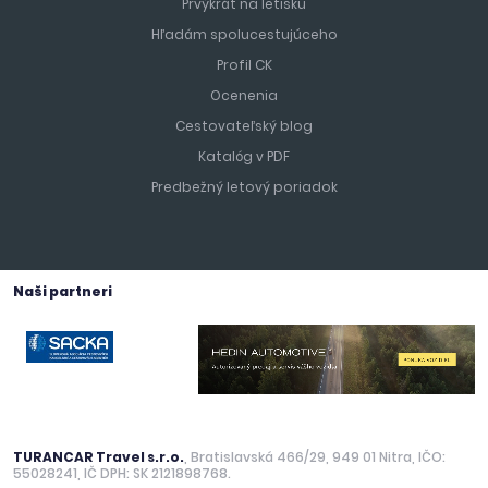
Prvýkrát na letisku
Hľadám spolucestujúceho
Profil CK
Ocenenia
Cestovateľský blog
Katalóg v PDF
Predbežný letový poriadok
Naši partneri
TURANCAR Travel s.r.o.
, Bratislavská 466/29, 949 01 Nitra, IČO:
55028241, IČ DPH: SK 2121898768.