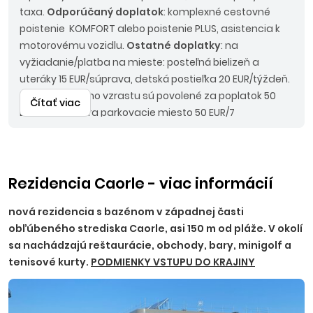
taxa.
Odporúčaný doplatok
: komplexné cestovné
poistenie KOMFORT alebo poistenie PLUS, asistencia k
motorovému vozidlu.
Ostatné doplatky
: na
vyžiadanie/platba na mieste: posteľná bielizeň a
uteráky 15 EUR/súprava, detská postieľka 20 EUR/týždeň.
Zvieratá malého vzrastu sú povolené za poplatok 50
Čítať viac
EUR/7 nocí, extra parkovacie miesto 50 EUR/7
nocí.
Nástupné miesta
: BA bez príplatku, Sereď, TT - 12
EUR, PN, TO, NR - 15 EUR, NM - 18 EUR, PT - 19 EUR, TN, PB, ZA,
MT, ZV, ZH, Púchov - 20 EUR, LM, RK, PD, BB - 22
EUR.
Upozornenie
: pri autokarovej doprave je termín
Rezidencia Caorle - viac informácií
nástupu vždy deň pred uvedeným dátumom nástupu
nová rezidencia s bazénom v západnej časti
na ubytovanie a termín návratu deň po ukončení
obľúbeného strediska Caorle, asi 150 m od pláže. V okolí
pobytu. Z cien uvedených pri tomto objekte nie je
sa nachádzajú reštaurácie, obchody, bary, minigolf a
možné poskytnúť zľavy pre firemných klientov.
tenisové kurty.
PODMIENKY VSTUPU DO KRAJINY