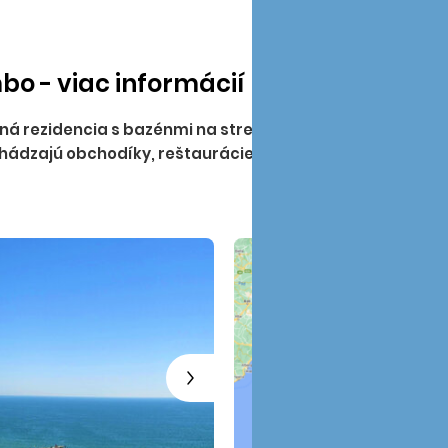
zvieratá sú povolené za
miesta:
BA bez príplatku, 
18 EUR, PT - 19 EUR, TN, PB,
bo - viac informácií
- 22 EUR.
Upozornenie:
pr
vždy deň pred uvedeným
ená rezidencia s bazénmi na streche a úžasným panor
termín návratu deň po uk
chádzajú obchodíky, reštaurácie, minigolf, tenis a iné mo
objekte nie je možné posk