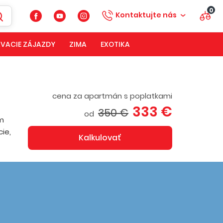
0
Kontaktujte nás
VACIE ZÁJAZDY
ZIMA
EXOTIKA
cena za apartmán s poplatkami
333 €
350 €
od
m
ie,
Kalkulovať