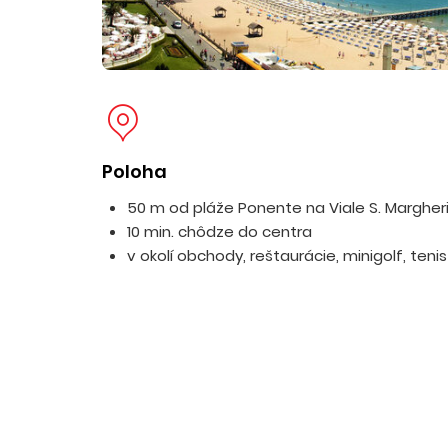
Poloha
50 m od pláže Ponente na Viale S. Margher
10 min. chôdze do centra
v okolí obchody, reštaurácie, minigolf, tenis