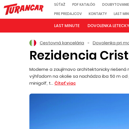
SÚŤAŽ
PDF KATALÓG
DOUBYTOVANIE
PRE PREDAJCOV
KONTAKTY
LAST MI
LAST MINUTE
DOVOLENKA LETECK
Cestovná kancelária
Dovolenka pri mo
Rezidencia Cri
Moderne a zaujímavo architektonicky riešená
výhľadom na okolie sa nachádza iba 50 m od pl
minigolf, t...
Čítať viac