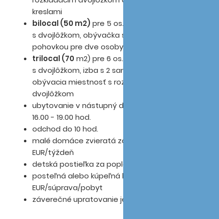
kreslami
bilocal (50 m2)
pre 5 os. - spálňa
s dvojlôžkom, obývačka s rozkladacou
pohovkou pre dve osoby a jedným lôžkom
trilocal (70
m2) pre 6 os. - spálňa
s dvojlôžkom, izba s 2 samostatnými lôžkami,
obývacia miestnosť s rozkladacím
dvojlôžkom
ubytovanie v nástupný deň je možné v čase
16.00 - 19.00 hod.
odchod do 10 hod.
malé domáce zvieratá za poplatok 50
EUR/týždeň
detská postieľka za poplatok 20 EUR/pobyt
posteľná alebo kúpeľná bielizeň za 15
EUR/súprava/pobyt
záverečné upratovanie je v cene apartmánu