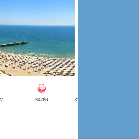
OV
BAZÉN
KVALITNÉ UBYTOVANIE
PL