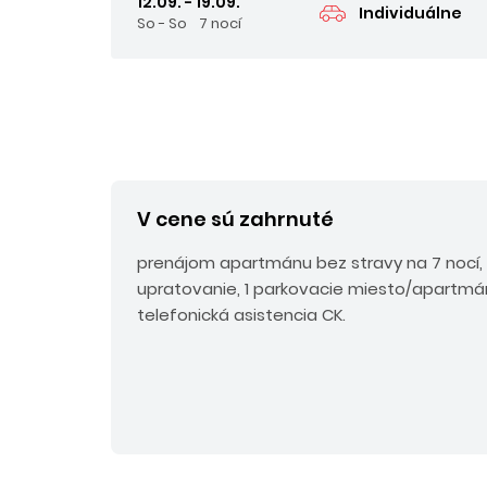
12.09. - 19.09.
Individuálne
So - So
7 nocí
V cene sú zahrnuté
prenájom apartmánu bez stravy na 7 nocí,
upratovanie, 1 parkovacie miesto/apartmán,
telefonická asistencia CK.