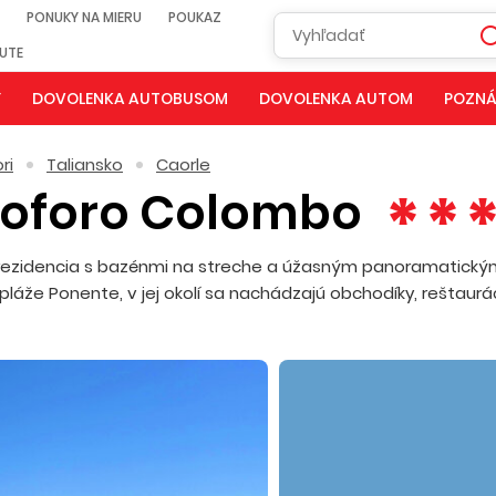
PONUKY NA MIERU
POUKAZ
NUTE
Y
DOVOLENKA AUTOBUSOM
DOVOLENKA AUTOM
POZNÁ
ri
Taliansko
Caorle
stoforo Colombo
 rezidencia s bazénmi na streche a úžasným panoramatický
áže Ponente, v jej okolí sa nachádzajú obchodíky, reštaurác