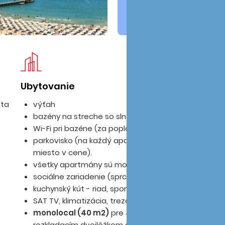
Ubytovanie
Pl
ita
výťah
bazény na streche so slnečnou terasou
Wi-Fi pri bazéne (za poplatok)
parkovisko (na každý apartmán 1 parkovacie
miesto v cene).
všetky apartmány sú moderne zariadené
sociálne zariadenie (sprcha, WC)
kuchynský kút - riad, sporák, chladnička
SAT TV, klimatizácia, trezor, práčka a balkón
monolocal (40 m2)
pre 4 os. - obývačka s
rozkladacím dvojlôžkom a dvomi rozkladacímí