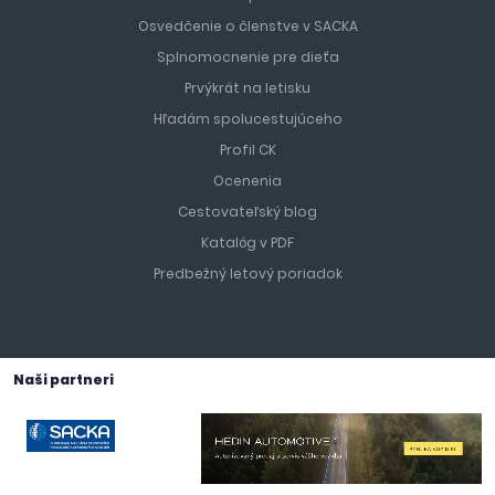
Osvedčenie o členstve v SACKA
Splnomocnenie pre dieťa
Prvýkrát na letisku
Hľadám spolucestujúceho
Profil CK
Ocenenia
Cestovateľský blog
Katalóg v PDF
Predbežný letový poriadok
Naši partneri