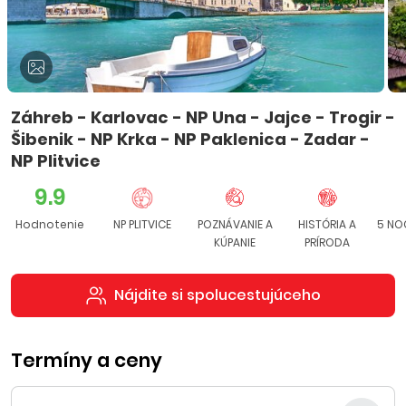
Záhreb - Karlovac - NP Una - Jajce - Trogir -
Šibenik - NP Krka - NP Paklenica - Zadar -
NP Plitvice
9.9
Hodnotenie
NP PLITVICE
POZNÁVANIE A
HISTÓRIA A
5 NOC
KÚPANIE
PRÍRODA
Nájdite si spolucestujúceho
Termíny a ceny