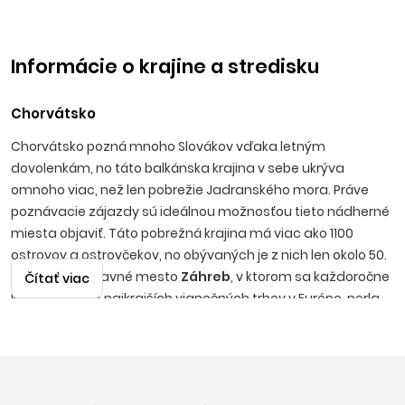
Informácie o krajine a stredisku
Chorvátsko
Chorvátsko pozná mnoho Slovákov vďaka letným
dovolenkám, no táto balkánska krajina v sebe ukrýva
omnoho viac, než len pobrežie Jadranského mora. Práve
poznávacie zájazdy sú ideálnou možnosťou tieto nádherné
miesta objaviť. Táto pobrežná krajina má viac ako 1100
ostrovov a ostrovčekov, no obývaných je z nich len okolo 50.
Obľúbené je hlavné mesto
Záhreb
, v ktorom sa každoročne
Čítať viac
konajú jedny z najkrajších vianočných trhov v Európe, perla
Jadranu
Dubrovník,
ale aj množstvo ďalších malebných
mestečiek ako sú Trogir, Zadar alebo Šibenik. Čoraz väčšej
obľube sa tešia aj chorvátske národné parky plné
nádherných scenérií, napríklad
Plitvice
, ale ale aj
národné