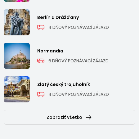
parky Krka, Una alebo Ostrožac
. Odporúčame vyskúšať aj
miestnu kuchyňu, ktorá je výbornou kombináciou talianskej,
Berlín a Drážďany
stredomorskej a balkánskej kuchyne so skvelou šunkou
4 DŇOVÝ POZNÁVACÍ ZÁJAZD
pršut, morskými plodmi, paški syrom a v neposlednom rade
výbornými vínami alebo tvrdou pálenkou rakijou.
Normandia
6 DŇOVÝ POZNÁVACÍ ZÁJAZD
Zlatý český trojuholník
4 DŇOVÝ POZNÁVACÍ ZÁJAZD
Zobraziť všetko