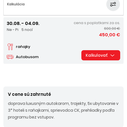
Kalkulácia
30.08. - 04.09.
cena s poplatkami za os.
600,00 €
Ne - Pi
5 nocí
450,00 €
raňajky
Kalkulovať
Autobusom
V cene sú zahrnuté
doprava luxusným autokarom, trajekty, 5x ubytovanie v
3* hoteli s raňajkami, sprievodca CK, prehliadky podľa
programu bez vstupov.