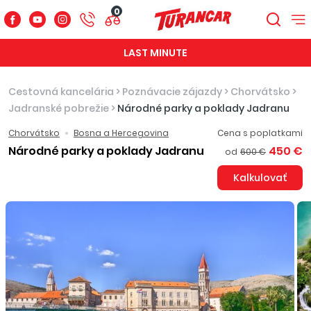
0
LAST MINUTE
Cestovná kancelária
>
Poznávacie zájazdy
>
Chorvátsko
>
Jadranské pobrežie
>
Národné parky a poklady Jadranu
Chorvátsko
Bosna a Hercegovina
Cena s poplatkami
Národné parky a poklady Jadranu
450 €
od
600 €
Kalkulovať