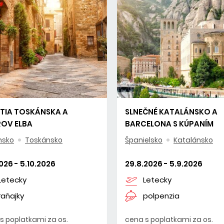
TIA TOSKÁNSKA A
SLNEČNÉ KATALÁNSKO A
OV ELBA
BARCELONA S KÚPANÍM
nsko
Toskánsko
Španielsko
Katalánsko
2026 - 5.10.2026
29.8.2026 - 5.9.2026
Letecky
Letecky
raňajky
polpenzia
s poplatkami za os.
cena s poplatkami za os.