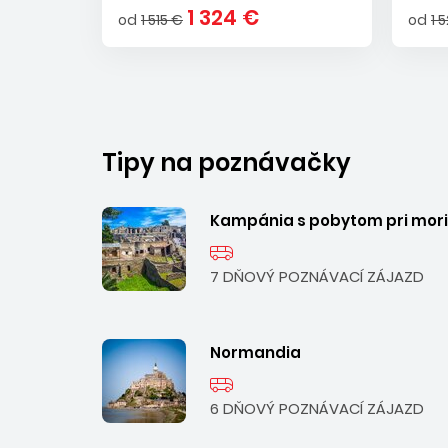
1 324 €
od
1 515 €
od
1 
Tipy na poznávačky
Kampánia s pobytom pri mori
7 DŇOVÝ POZNÁVACÍ ZÁJAZD
Normandia
6 DŇOVÝ POZNÁVACÍ ZÁJAZD