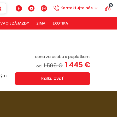
0
Kontaktujte nás
VACIE ZÁJAZDY
ZIMA
EXOTIKA
cena za osobu s poplatkami
1 445 €
1 565 €
od
nými
Kalkulovať