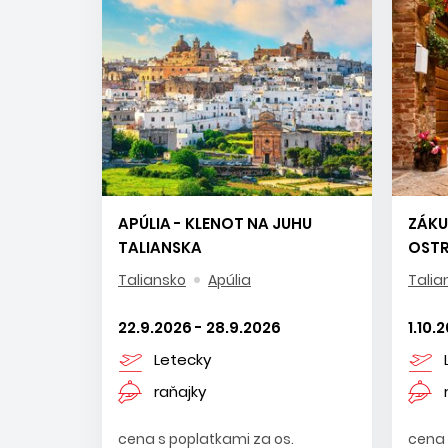
APÚLIA - KLENOT NA JUHU
ZÁKU
TALIANSKA
OSTR
Taliansko
Apúlia
Talia
22.9.2026 - 28.9.2026
1.10.
Letecky
raňajky
cena s poplatkami za os.
cena 