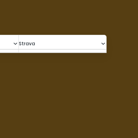
Strava
a s poplatkami za os.
1 565,00 €
Kalkulovať
1 445,00 €
uté