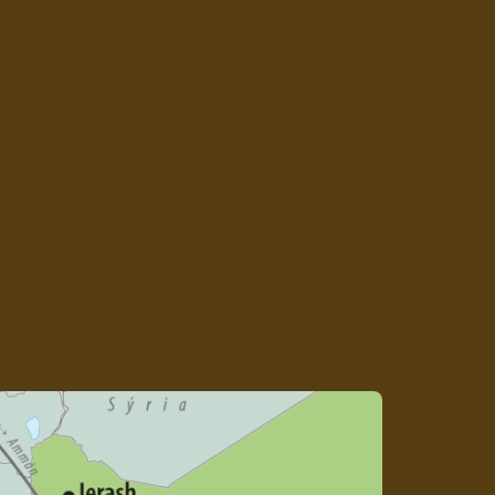
y do pamiatok (Petra, Jerash, Wadi Rum,
R/os., orientačná cena prepitného pre
odiča 50 EUR/os. (platba na mieste).
omplexné cestovné poistenie KOMFORT
atné doplatky:
1-lôžková izba 195 EUR/4
tup do Jordánska je potrebný cestovný
v od vstupu do krajiny a víza (občania SR).
d objednaných vstupov sa môžu meniť. CK
ávo na ich doúčtovanie. Pri kúpe zájazdu
garantujeme dostupnosť všetkých
stupov.
Batožinové limity:
v prípade
ti si CK vyhradzuje právo na ich zmenu.
Stiahnuť PDF katalóg