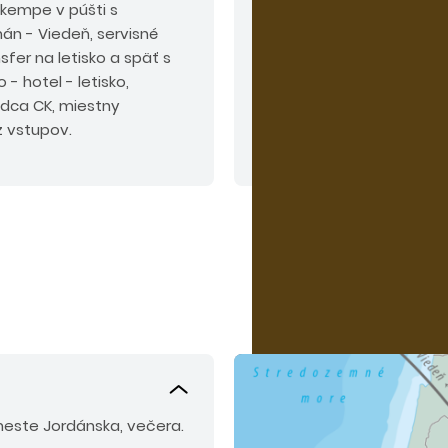
 kempe v púšti s
Povinné príplatky:
vstup
án - Viedeň, servisné
Mŕve more) a víza 100 EU
sfer na letisko a späť s
miestneho sprievodcu a v
 - hotel - letisko,
Odporúčaný doplatok:
k
dca CK, miestny
alebo poistenie PLUS.
Ost
z vstupov.
noci.
Upozornenie:
na vs
Čítať viac
pas platný min. 6 mesiaco
Upozornenie:
ceny vopre
Turancar si vyhradzuje pr
tesne pred odchodom ne
vopred objednávaných v
zmeny leteckej spoločnos
este Jordánska, večera.