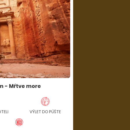
m - Mŕtve more
OTELI
VÝLET DO PÚŠTE
4 X POLPENZIA