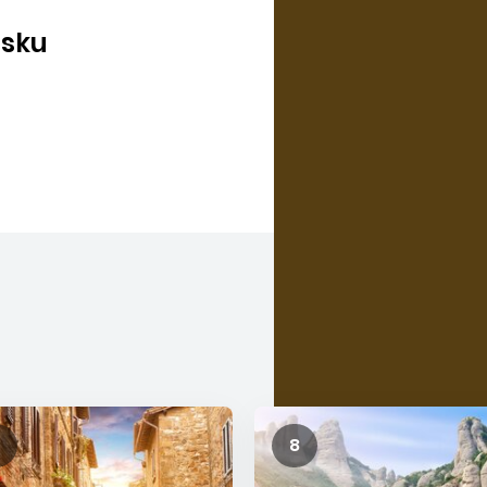
môžete vyhrať!
isku
CHCEM VYHRAŤ
8