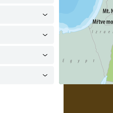
Vyhrajte 100 EUR na ďalší
zájazd!
Registrujte svoj email a každý mesiac