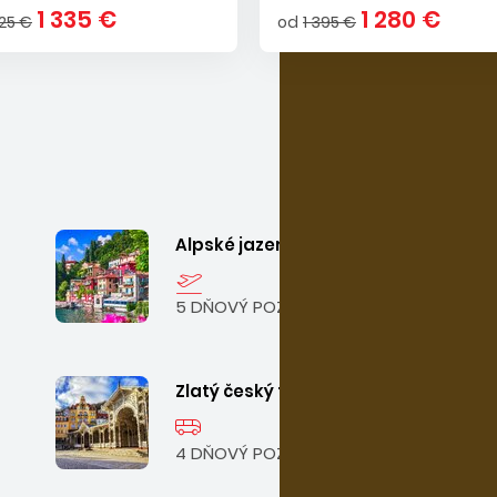
1 335 €
1 280 €
525 €
od
1 395 €
Alpské jazerá a Verona
5 DŇOVÝ POZNÁVACÍ ZÁJAZD
Zlatý český trojuholník
4 DŇOVÝ POZNÁVACÍ ZÁJAZD