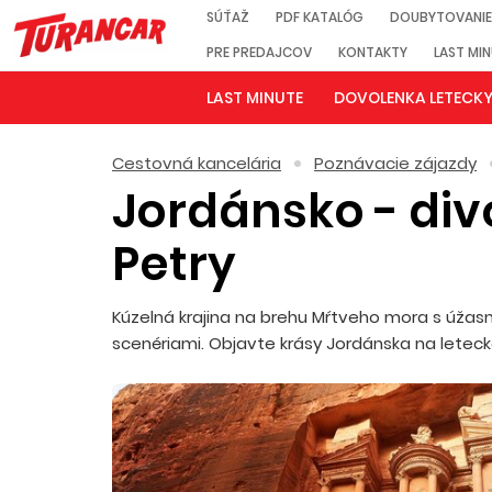
SÚŤAŽ
PDF KATALÓG
DOUBYTOVANIE
PRE PREDAJCOV
KONTAKTY
LAST MI
LAST MINUTE
DOVOLENKA LETECK
Cestovná kancelária
Poznávacie zájazdy
Jordánsko - div
Petry
Kúzelná krajina na brehu Mŕtveho mora s úžas
scenériami. Objavte krásy Jordánska na lete