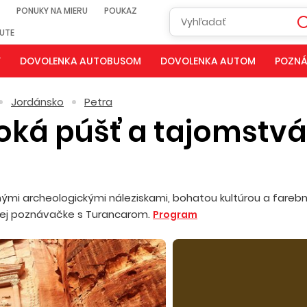
PONUKY NA MIERU
POUKAZ
NUTE
Y
DOVOLENKA AUTOBUSOM
DOVOLENKA AUTOM
POZNÁ
Jordánsko
Petra
oká púšť a tajomstvá
nými archeologickými náleziskami, bohatou kultúrou a fareb
ckej poznávačke s Turancarom.
Program