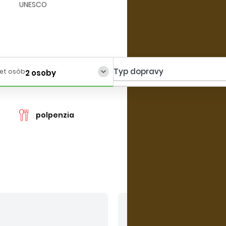
UNESCO
Typ dopravy
et osôb
2 osoby
cen
polpenzia
V cene nie sú zahrn