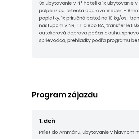
3x ubytovanie v 4* hoteli a 1x ubytovanie v
polpenziou, letecká doprava Viedeň - Amm
poplatky,
1x príručná batožina 10 kg/os.,
tran
nástupom v NR, TT alebo BA, transfer letisko
autokarová doprava počas okruhu, sprievo
sprievodca, prehliadky podľa programu be
Program zájazdu
1. deň
Prílet do Ammánu, ubytovanie v hlavnom m