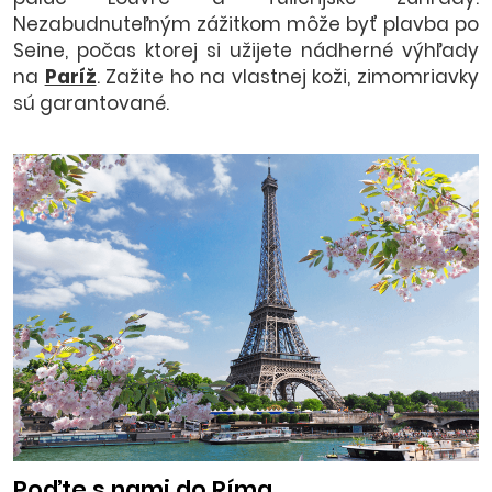
Nezabudnuteľným zážitkom môže byť plavba po
Seine, počas ktorej si užijete nádherné výhľady
na
Paríž
. Zažite ho na vlastnej koži, zimomriavky
sú garantované.
Poďte s nami do Ríma