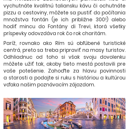
vychutnáte kvalitnú taliansku kávu či ochutnáte
pizzu a cestoviny, môžete sa pustiť do počítania
množstva fontán (je ich približne 300!) alebo
hodiť mincu do Fontány di Trevi, ktorá všetky
príspevky odovzdáva rok čo rok charitám.
Paríž, rovnako ako Rím sú obľúbené turistické
centrá, preto sa treba pripraviť na masy turistov.
Odhliadnuc od toho si však svoju dovolenku
môžete užiť tak, akoby tieto mestá postavili pre
vaše potešenie. Zahoďte za hlavu povinnosti
a starosti a podajte si ruku s históriou a kultúrou
vďaka našim poznávacím zájazdom.