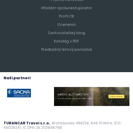
Hľadám spolucestujúceho
Profil CK
Ocenenia
Cestovateľský blog
Katalóg v PDF
Predbežný letový poriadok
Naši partneri
TURANCAR Travel s.r.o.
, Bratislavská 466/29, 949 01 Nitra, IČO:
55028241, IČ DPH: SK 2121898768.