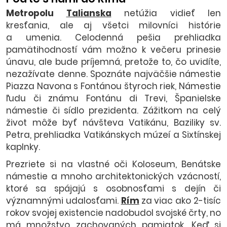
Metropolu
Talianska
netúžia vidieť len
kresťania, ale aj všetci milovníci histórie
a umenia. Celodenná pešia prehliadka
pamätihodností vám možno k večeru prinesie
únavu, ale bude príjemná, pretože to, čo uvidíte,
nezažívate denne. Spoznáte najväčšie námestie
Piazza Navona s Fontánou štyroch riek, Námestie
ľudu či známu Fontánu di Trevi, Španielske
námestie či sídlo prezidenta. Zážitkom na celý
život môže byť návšteva Vatikánu, Baziliky sv.
Petra, prehliadka Vatikánskych múzeí a Sixtínskej
kaplnky.
Prezriete si na vlastné oči Koloseum, Benátske
námestie a mnoho architektonických vzácností,
ktoré sa spájajú s osobnosťami s dejín či
významnými udalosťami.
Rím
za viac ako 2-tisíc
rokov svojej existencie nadobudol svojské črty, no
má množstvo zachovaných pamiatok. Keď si