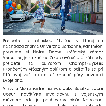
Prejdete sa Latinskou štvrťou, v ktorej sa
nachádza známa Univerzita Sorbonne, Panthéon,
prezriete si Notre Dame, kráľovský zámok
Versailles, jeho známu Zrkadlovú sálu či záhrady,
prejdete sa bulvárom Champs-Elyseés
ukončeným Víťazným oblúkom a odfotíte sa pri
Eiffelovej veži, kde si už mnohé páry povedali
svoje áno.
V štvrti Montmartre na vás čaká Bazilika Sacré
Coeur, navštívite Invalidovňu s vojenským
múzeom, kde je pochovaný cisár Napoleon,
palác Louvre a Tuilerijské záhrady.