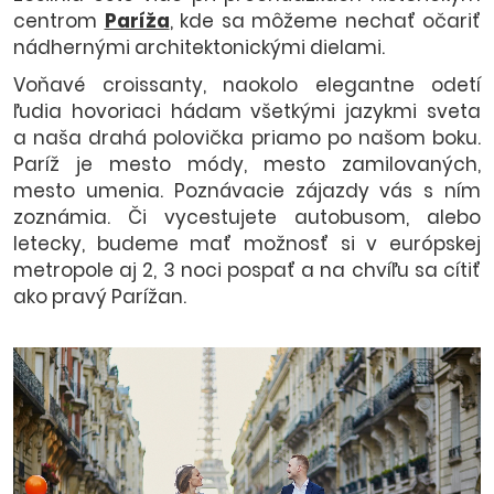
centrom
Paríža
, kde sa môžeme nechať očariť
nádhernými architektonickými dielami.
Voňavé croissanty, naokolo elegantne odetí
ľudia hovoriaci hádam všetkými jazykmi sveta
a naša drahá polovička priamo po našom boku.
Paríž je mesto módy, mesto zamilovaných,
mesto umenia. Poznávacie zájazdy vás s ním
zoznámia. Či vycestujete autobusom, alebo
letecky, budeme mať možnosť si v európskej
metropole aj 2, 3 noci pospať a na chvíľu sa cítiť
ako pravý Parížan.