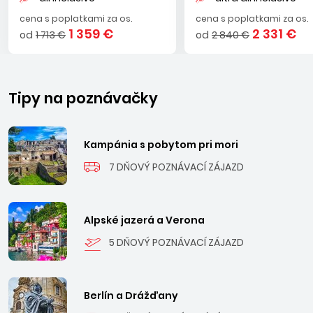
cena s poplatkami za os.
cena s poplatkami za os.
1 359 €
2 331 €
od
1 713 €
od
2 840 €
Tipy na poznávačky
Kampánia s pobytom pri mori
7 DŇOVÝ POZNÁVACÍ ZÁJAZD
Alpské jazerá a Verona
5 DŇOVÝ POZNÁVACÍ ZÁJAZD
Berlín a Drážďany