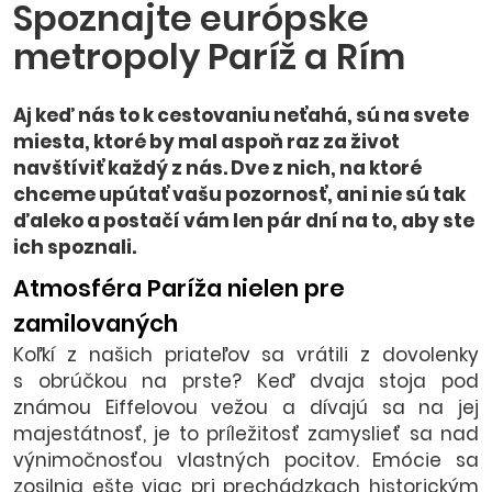
Spoznajte európske
metropoly Paríž a Rím
Aj keď nás to k cestovaniu neťahá, sú na svete
miesta, ktoré by mal aspoň raz za život
navštíviť každý z nás. Dve z nich, na ktoré
chceme upútať vašu pozornosť, ani nie sú tak
ďaleko a postačí vám len pár dní na to, aby ste
ich spoznali.
Atmosféra Paríža nielen pre
zamilovaných
Koľkí z našich priateľov sa vrátili z dovolenky
s obrúčkou na prste? Keď dvaja stoja pod
známou Eiffelovou vežou a dívajú sa na jej
majestátnosť, je to príležitosť zamyslieť sa nad
výnimočnosťou vlastných pocitov. Emócie sa
zosilnia ešte viac pri prechádzkach historickým