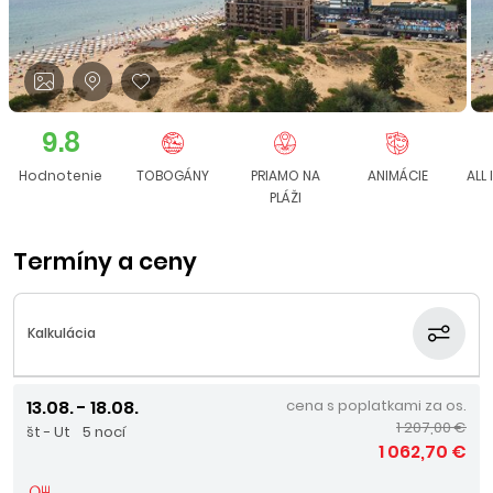
9.8
Hodnotenie
TOBOGÁNY
PRIAMO NA
ANIMÁCIE
ALL 
PLÁŽI
Termíny a ceny
Kalkulácia
13.08. - 18.08.
cena s poplatkami za os.
1 207,00 €
št - Ut
5 nocí
1 062,70 €