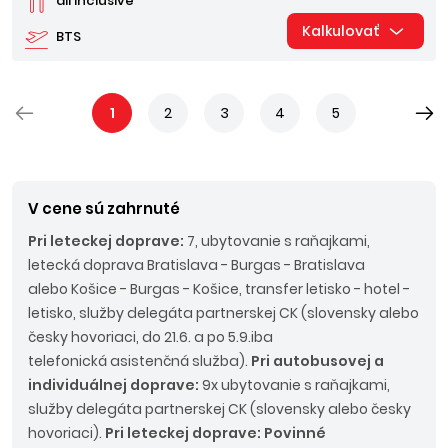
all inclusive
Kalkulovať
BTS
1
2
3
4
5
V cene sú zahrnuté
Pri leteckej doprave:
7, ubytovanie s raňajkami,
letecká doprava Bratislava - Burgas - Bratislava
alebo Košice - Burgas - Košice, transfer letisko - hotel -
letisko, služby delegáta partnerskej CK (slovensky alebo
česky hovoriaci, do 21.6. a po 5.9.iba
telefonická asistenčná služba).
Pri autobusovej a
individuálnej doprave:
9x ubytovanie s raňajkami,
služby delegáta partnerskej CK (slovensky alebo česky
hovoriaci).
Pri leteckej doprave: Povinné