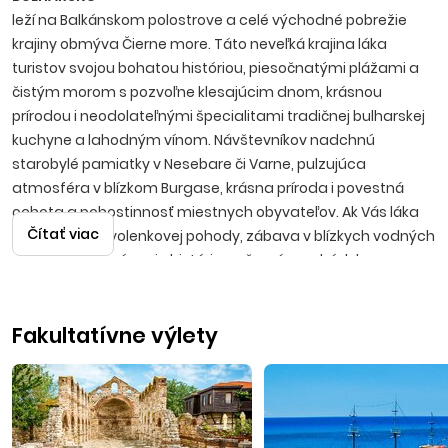
leží na Balkánskom polostrove a celé východné pobrežie
krajiny obmýva Čierne more. Táto neveľká krajina láka
turistov svojou bohatou históriou, piesočnatými plážami a
čistým morom s pozvoľne klesajúcim dnom, krásnou
prírodou i neodolateľnými špecialitami tradičnej bulharskej
kuchyne a lahodným vínom. Návštevníkov nadchnú
starobylé pamiatky v Nesebare či Varne, pulzujúca
atmosféra v blízkom Burgase, krásna príroda i povestná
ochota a pohostinnosť miestnych obyvateľov. Ak Vás láka
Čítať viac
predstava dovolenkovej pohody, zábava v blízkych vodných
parkoch, spoznávanie histórie, večerné prechádzky po
promenádach s možnosťami výhodných nákupov, potom
bude Bulharsko tou správnou voľbou.
Fakultatívne výlety
Slnečné pobrežie
Moderné letovisko sa nachádza vedľa starej časti mesta
Nesebar, približne 35 kilometrov severne od Burgasu.
Slnečné pobrežie je najväčším bulharským strediskom, ktoré
svojim návštevníkom ponúka možnosť vybrať si z pestrej