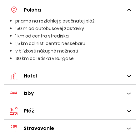
Poloha
priamo na rozľahlej piesočnatej pláži
150 m od autobusovej zastávky
1 km od centra strediska
1,5 km od hist. centra Nessebaru
v blízkosti nákupné možnosti
30 km od letiska v Burgase
Hotel
Izby
Pláž
Stravovanie