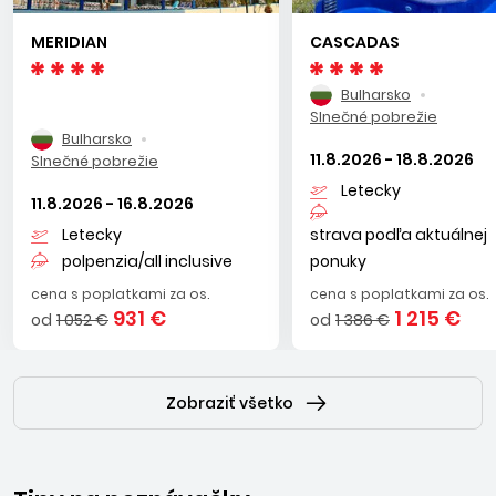
MERIDIAN
CASCADAS
Bulharsko
Slnečné pobrežie
Bulharsko
11.8.2026 - 18.8.2026
Slnečné pobrežie
Letecky
11.8.2026 - 16.8.2026
Letecky
strava podľa aktuálnej
polpenzia/all inclusive
ponuky
cena s poplatkami za os.
cena s poplatkami za os.
931 €
1 215 €
od
1 052 €
od
1 386 €
Zobraziť všetko