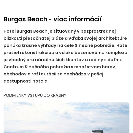
príplatku, NR, TT, NZ, PO - 10 EUR, BA, PN - 15 EUR, TN, NM,
ZH, PP, VT, HE - 20 EUR, RK, MT, LM, MI, BB, ZV, ZA, PB, PU - 25
EUR.
Ostatné príplatky:
trezor na recepcii 2,50 EUR/deň
Burgas Beach - viac informácií
(platba na mieste), parkovanie 5,5 EUR/deň.
Hotel Burgas Beach je situovaný v bezprostrednej
blízkosti piesočnatej pláže a vďaka svojej architektúre
ponúka krásne výhľady na celé Slnečné pobrežie. Hotel
prešiel rekonštrukciou a vďaka bazénovému komplexu
je vhodný pre náročnejších klientov a rodiny s deťmi.
Centrum Slnečného pobrežia s množstvom barov,
obchodov a reštaurácii sa nachádza v pešej
dostupnosti hotela.
PODMIENKY VSTUPU DO KRAJINY