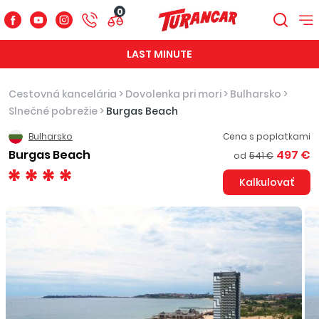
0
LAST MINUTE
Cestovná kancelária
>
Dovolenka pri mori
>
Bulharsko
>
Slnečné pobrežie
>
Burgas Beach
Bulharsko
Cena s poplatkami
Burgas Beach
497 €
od
541 €
Kalkulovať