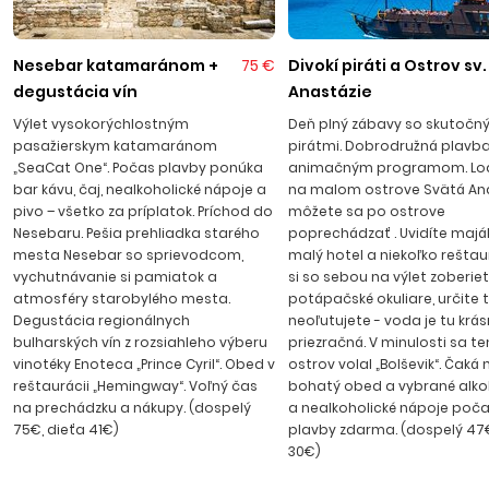
palety vodných športov, navštíviť vodný park s atrakciami,
zahrať si plážový volejbal alebo si požičať bicykel a vybrať sa
na výlet do blízkeho okolia. Piesočnatá pláž s pozvoľným
Nesebar katamaránom +
75 €
Divokí piráti a Ostrov sv.
vstupom je dlhá takmer 8 kilometrov a je držiteľom
degustácia vín
Anastázie
medzinárodného ocenenia „Modrá zástava“ za čistotu
Výlet vysokorýchlostným
Deň plný zábavy so skutočn
mora, pláže a prírodného prostredia. V stredisku je rušná
pasažierskym katamaránom
pirátmi. Dobrodružná plavba
pobrežná promenáda s množstvom reštaurácií
„SeaCat One“. Počas plavby ponúka
animačným programom. Loď
ponúkajúcich bulharskú či medzinárodnú kuchyňu, bary,
bar kávu, čaj, nealkoholické nápoje a
na malom ostrove Svätá Ana
pivo – všetko za príplatok. Príchod do
môžete sa po ostrove
kaviarne a diskotéky, v ktorých sa môžete počas
Nesebaru. Pešia prehliadka starého
poprechádzať . Uvidíte maják,
dovolenky zabaviť do neskorých večerných hodín. Transfer
mesta Nesebar so sprievodcom,
malý hotel a niekoľko reštaur
z letiska na Slnečné pobrežie trvá cca 50 minút.
vychutnávanie si pamiatok a
si so sebou na výlet zoberie
atmosféry starobylého mesta.
potápačské okuliare, určite 
Degustácia regionálnych
neoľutujete - voda je tu krá
bulharských vín z rozsiahleho výberu
priezračná. V minulosti sa t
vinotéky Enoteca „Prince Cyril“. Obed v
ostrov volal „Bolševik“. Čaká 
reštaurácii „Hemingway“. Voľný čas
bohatý obed a vybrané alko
na prechádzku a nákupy. (dospelý
a nealkoholické nápoje poča
75€, dieťa 41€)
plavby zdarma. (dospelý 47€
30€)