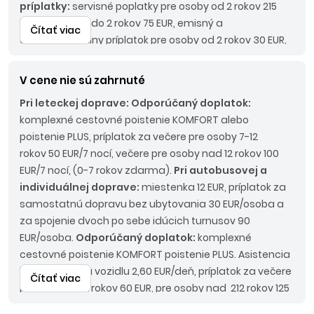
príplatky:
servisné poplatky pre osoby od 2 rokov 215
EUR, pre osoby do 2 rokov 75 EUR, emisný a
Čítať viac
environmentálny príplatok pre osoby od 2 rokov 30 EUR,
palivový príplatok do 45 Eur/os., pobytová taxa pre
osoby od 2 rokov 15 EUR/osoba/pobyt.
Pri
V cene nie sú zahrnuté
autobusovej doprave:
Povinné príplatky:
LUX BUS 190
Pri leteckej doprave:
Odporúčaný doplatok:
EUR/os.
komplexné cestovné poistenie KOMFORT alebo
poistenie PLUS, príplatok za večere pre osoby 7-12
rokov 50 EUR/7 nocí, večere pre osoby nad 12 rokov 100
EUR/7 nocí, (0-7 rokov zdarma).
Pri autobusovej a
individuálnej doprave:
miestenka 12 EUR, príplatok za
samostatnú dopravu bez ubytovania 30 EUR/osoba a
za spojenie dvoch po sebe idúcich turnusov 90
EUR/osoba.
Odporúčaný doplatok:
komplexné
cestovné poistenie KOMFORT poistenie PLUS. Asistencia
k motorovému vozidlu 2,60 EUR/deň, príplatok za večere
Čítať viac
pre osoby 7-12 rokov 60 EUR, pre osoby nad 212 rokov 125
EUR (0-7 rokov zdarma).
Nástupné miesta:
KE, KN - bez