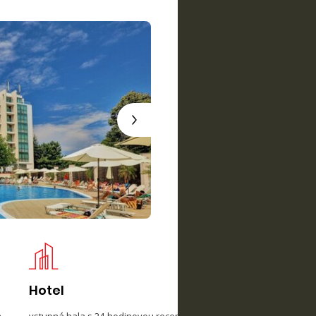
Hotel
Iz
m
vstupná hala s 24-hodinovou recepciou, Wi-Fi pripojenie v
Hot