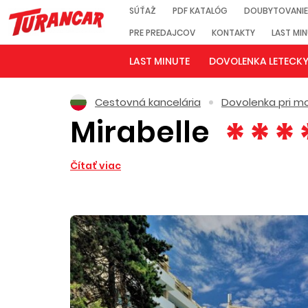
SÚŤAŽ
PDF KATALÓG
DOUBYTOVANIE
PRE PREDAJCOV
KONTAKTY
LAST MI
LAST MINUTE
DOVOLENKA LETECK
Cestovná kancelária
Dovolenka pri mo
Mirabelle
Čítať viac