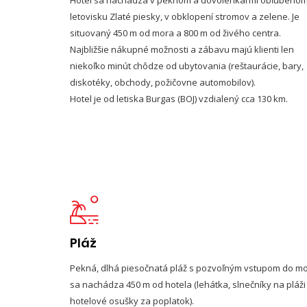
letovisku Zlaté piesky, v obklopení stromov a zelene. Je
situovaný 450 m od mora a 800 m od živého centra.
Najbližšie nákupné možnosti a zábavu majú klienti len
niekoľko minút chôdze od ubytovania (reštaurácie, bary,
diskotéky, obchody, požičovne automobilov).
Hotel je od letiska Burgas (BOJ) vzdialený cca 130 km.
Pláž
Pekná, dlhá piesočnatá pláž s pozvoľným vstupom do m
sa nachádza 450 m od hotela (lehátka, slnečníky na pláži
hotelové osušky za poplatok).