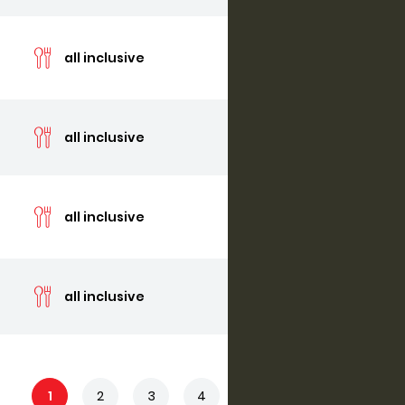
cen
all inclusive
cen
all inclusive
cen
all inclusive
cen
all inclusive
1
2
3
4
5
...
12