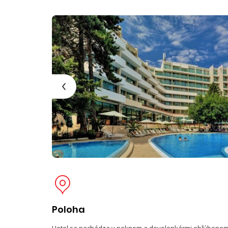
Poloha
Hotel sa nachádza v peknom a dovolenkármi obľúbeno