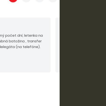
V cene nie sú zahrn
ný počet dní, letenka na
servisné poplatky pre oso
lubná batožina , transfer
50 EUR/Os., palivový a em
 delegáta (na telefóne).
EUR/os./pobyt.
Odporúčaný doplatok:
poistenie KOMFORT alebo