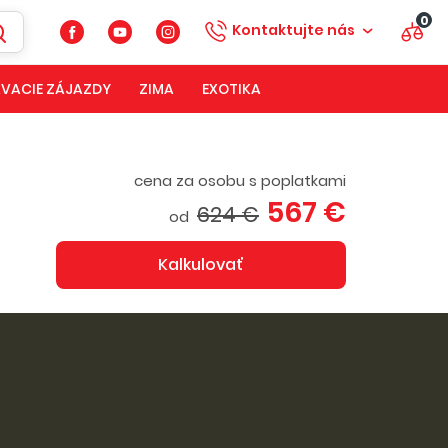
0
Kontaktujte nás
VACIE ZÁJAZDY
ZIMA
EXOTIKA
cena za osobu s poplatkami
567 €
624 €
od
Kalkulovať