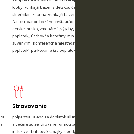
lobby, vonkajší bazén s detskou časťou a s ležadlami a
dev
slnečníkmi zdarma, vonkajší bazén s oddelenou detskou
dvo
časťou, bar pri bazéne, reštaurácia s terasou, lobby bar,
poh
detské ihrisko, zmenáreň, výťahy, hotelový trezor (za
roz
poplatok), úschovňa batožiny, minimarket, obchod so
vla
suvenýrmi, konferenčná miestnosť, sauna a masáže (za
tre
poplatok), parkovanie (za poplatok)
kli
Stravovanie
D
le
ora
polpenzia, alebo za doplatok all inclusive – raňajky, obedy
 a
a večere sú servírované formou bufetových stolov. All
inclusive - bufetové raňajky, obedy, večere, počas dňa vo