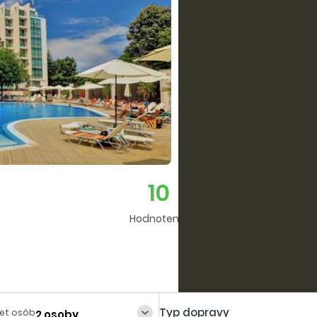
10
Hodnotenie
Typ dopravy
et osôb
2 osoby