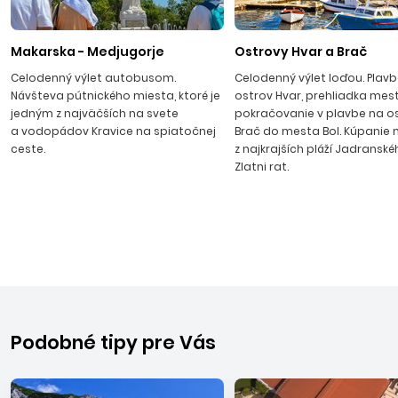
Makarska - Medjugorje
Ostrovy Hvar a Brač
Celodenný výlet autobusom.
Celodenný výlet loďou. Plav
Návšteva pútnického miesta, ktoré je
ostrov Hvar, prehliadka mest
jedným z najväčších na svete
pokračovanie v plavbe na o
a vodopádov Kravice na spiatočnej
Brač do mesta Bol. Kúpanie 
ceste.
z najkrajších pláží Jadransk
Zlatni rat.
Podobné tipy pre Vás