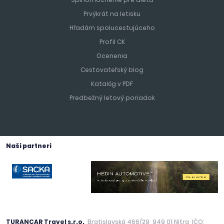
Prvýkrát na letisku
Hľadám spolucestujúceho
Profil CK
Ocenenia
Cestovateľský blog
Katalóg v PDF
Predbežný letový poriadok
Naši partneri
TURANCAR Travel s.r.o.
, Bratislavská 466/29, 949 01 Nitra, IČO: