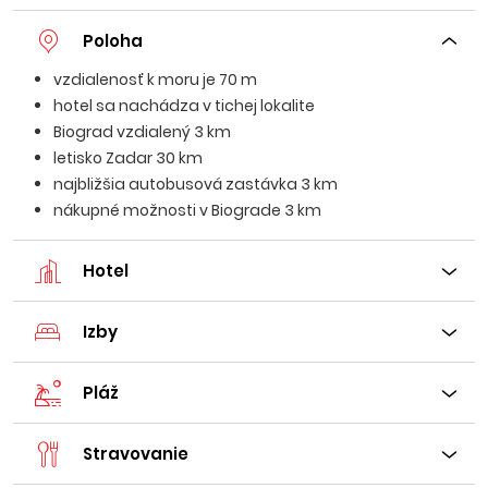
Poloha
vzdialenosť k moru je 70 m
hotel sa nachádza v tichej lokalite
Biograd vzdialený 3 km
letisko Zadar 30 km
najbližšia autobusová zastávka 3 km
nákupné možnosti v Biograde 3 km
Hotel
Izby
Pláž
Stravovanie