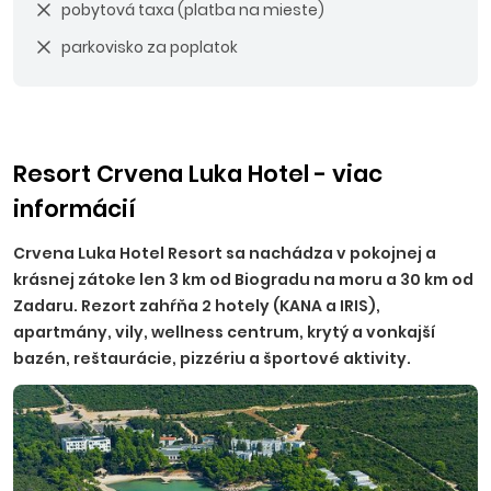
pobytová taxa (platba na mieste)
parkovisko za poplatok
Resort Crvena Luka Hotel - viac
informácií
Crvena Luka Hotel Resort sa nachádza v pokojnej a
krásnej zátoke len 3 km od Biogradu na moru a 30 km od
Zadaru. Rezort zahŕňa 2 hotely (KANA a IRIS),
apartmány, vily, wellness centrum, krytý a vonkajší
bazén, reštaurácie, pizzériu a športové aktivity.