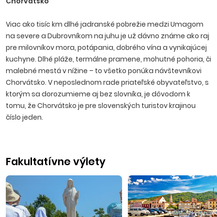
Chorvátsko
Viac ako tisíc km dlhé jadranské pobrežie medzi Umagom
na severe a Dubrovníkom na juhu je už dávno známe ako raj
pre milovníkov mora, potápania, dobrého vína a vynikajúcej
kuchyne. Dlhé pláže, termálne pramene, mohutné pohoria, či
malebné mestá v nížine – to všetko ponúka návštevníkovi
Chorvátsko. V neposlednom rade priateľské obyvateľstvo, s
ktorým sa dorozumieme aj bez slovníka, je dôvodom k
tomu, že Chorvátsko je pre slovenských turistov krajinou
číslo jeden.
Fakultatívne výlety