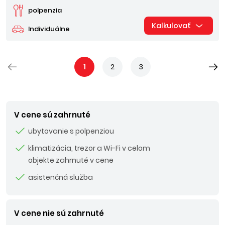
polpenzia
Kalkulovať
Individuálne
1
2
3
V cene sú zahrnuté
ubytovanie s polpenziou
klimatizácia, trezor a Wi-Fi v celom
objekte zahrnuté v cene
asistenčná služba
V cene nie sú zahrnuté