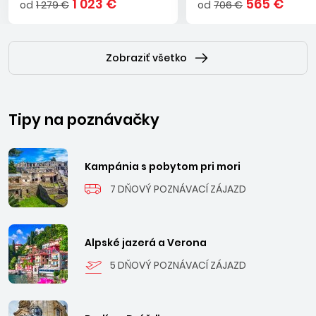
1 023 €
565 €
od
1 279 €
od
706 €
Zobraziť všetko
Tipy na poznávačky
Kampánia s pobytom pri mori
7 DŇOVÝ POZNÁVACÍ ZÁJAZD
Alpské jazerá a Verona
5 DŇOVÝ POZNÁVACÍ ZÁJAZD