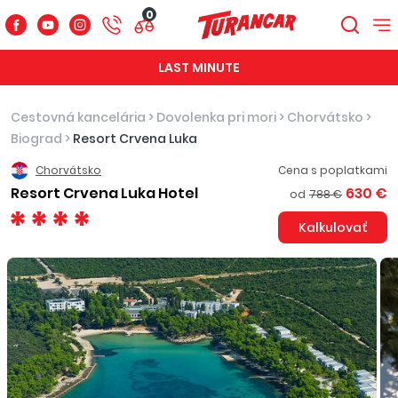
0
LAST MINUTE
Cestovná kancelária
>
Dovolenka pri mori
>
Chorvátsko
>
Biograd
>
Resort Crvena Luka
Chorvátsko
Cena s poplatkami
Resort Crvena Luka Hotel
630 €
od
788 €
Kalkulovať