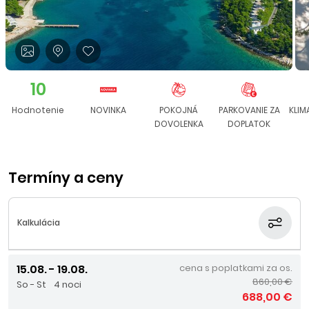
10
Hodnotenie
NOVINKA
POKOJNÁ
PARKOVANIE ZA
KLIM
DOVOLENKA
DOPLATOK
Termíny a ceny
Kalkulácia
15.08. - 19.08.
cena s poplatkami za os.
860,00 €
So - St
4 noci
688,00 €