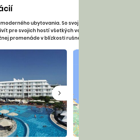
ácií
 moderného ubytovania. So svojou 50-ročnou históriou p
ivít pre svojich hostí všetkých vekových kategórií. Hote
nej promenáde v blízkosti rušného mesta.