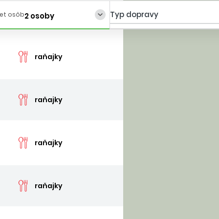
Typ dopravy
et osôb
2 osoby
cen
raňajky
cen
raňajky
cen
raňajky
cen
raňajky
cen