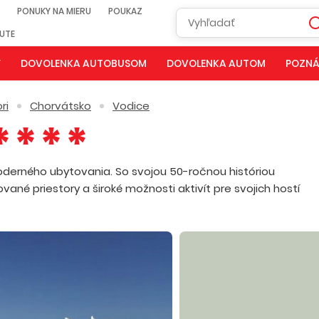
PONUKY NA MIERU
POUKAZ
NUTE
Y
DOVOLENKA AUTOBUSOM
DOVOLENKA AUTOM
POZNÁ
ri
Chorvátsko
Vodice
oderného ubytovania. So svojou 50-ročnou históriou
ané priestory a široké možnosti aktivít pre svojich hostí