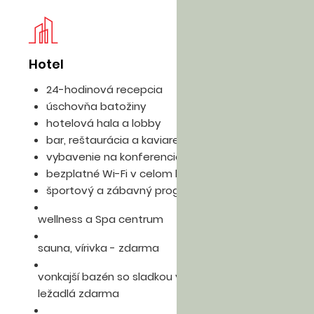
Hotel
Iz
24-hodinová recepcia
úschovňa batožiny
hotelová hala a lobby
bar, reštaurácia a kaviareň
vybavenie na konferencie a semináre
bezplatné Wi-Fi v celom hoteli
športový a zábavný program
wellness a Spa centrum
sauna, vírivka - zdarma
vonkajší bazén so sladkou vodou, slnečníky a
ležadlá zdarma