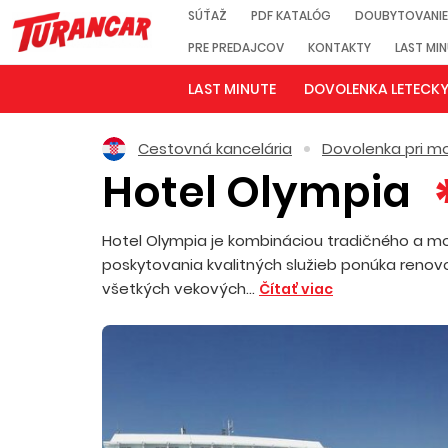
SÚŤAŽ
PDF KATALÓG
DOUBYTOVANIE
PRE PREDAJCOV
KONTAKTY
LAST MI
LAST MINUTE
DOVOLENKA LETECK
Cestovná kancelária
Dovolenka pri mo
Hotel Olympia
Hotel Olympia je kombináciou tradičného a m
poskytovania kvalitných služieb ponúka renovov
všetkých vekových...
Čítať viac