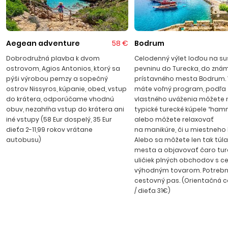
tradičné dedinky vo vnútrozemí ako Zia, Pyli, Asfendiou,
Kefalos, najkrajšie pláže Paradise Beach a Golden Beach,
ako aj všetky ďaľšie čarovné zákutia ostrova v priebehu
jedného dňa.
Aegean adventure
58 €
Bodrum
Dobrodružná plavba k dvom
Celodenný výlet loďou na s
ostrovom, Agios Antonios, ktorý sa
pevninu do Turecka, do zná
pýši výrobou pemzy a sopečný
prístavného mesta Bodrum.
Psalidi
ostrov Nissyros, kúpanie, obed, vstup
máte voľný program, podľa
do krátera, odporúčame vhodnú
vlastného uváženia môžete n
obuv, nezahŕňa vstup do krátera ani
typické turecké kúpele “ha
Kľudné rekreačné stedisko a letovisko Psalidi sa nachádza
iné vstupy (58 Eur dospelý, 35 Eur
alebo môžete relaxovať
cca. 1,6 km juhovýchodne od hlavného mesta Kos.
dieťa 2-11,99 rokov vrátane
na manikúre, či u miestneho 
Vyznačuje sa výbornými podmienkami pre strávenie
autobusu)
Alebo sa môžete len tak túla
dovolenky. Sú tu piesočnaté, kamienkové, zmiešané pláže.
mesta a objavovať čaro tu
uličiek plných obchodov s c
Mnoho reštaurácií, obchodov, barov, požičovní motoriek, áut,
výhodným tovarom. Potrebn
bicyklov.
cestovný pas. (Orientačná 
/ dieťa 31€)