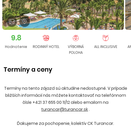
9.8
Hodnotenie
RODINNÝ HOTEL
VÝBORNÁ
ALL INCLUSIVE
A
POLOHA
Termíny a ceny
Termíny na tento zájazd sú aktuálne nedostupné. V prípade
bližších informácií nás môžete kontaktovať na telefónnom
čísle +421 37 655 00 11/12 alebo emailom na
turancar@turancar.sk
.
Ďakujeme za pochopenie, kolektív CK Turancar.