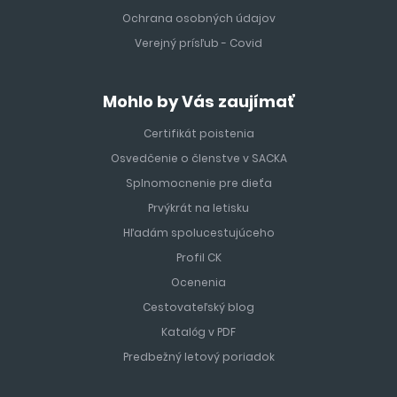
Ochrana osobných údajov
Verejný prísľub - Covid
Mohlo by Vás zaujímať
Certifikát poistenia
Osvedčenie o členstve v SACKA
Splnomocnenie pre dieťa
Prvýkrát na letisku
Hľadám spolucestujúceho
Profil CK
Ocenenia
Cestovateľský blog
Katalóg v PDF
Predbežný letový poriadok