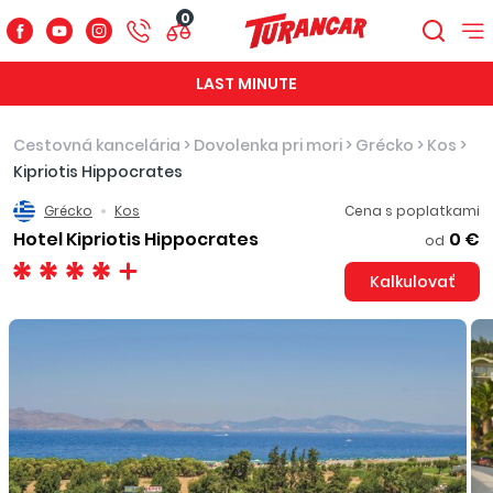
0
LAST MINUTE
Cestovná kancelária
>
Dovolenka pri mori
>
Grécko
>
Kos
>
Kipriotis Hippocrates
Grécko
Kos
Cena s poplatkami
Hotel Kipriotis Hippocrates
0 €
od
Kalkulovať