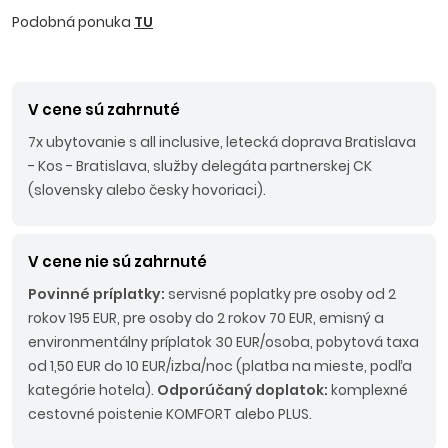
Podobná ponuka
TU
V cene sú zahrnuté
7x ubytovanie s all inclusive, letecká doprava Bratislava
- Kos - Bratislava, služby delegáta partnerskej CK
(slovensky alebo česky hovoriaci).
V cene nie sú zahrnuté
Povinné príplatky:
servisné poplatky pre osoby od 2
rokov 195 EUR, pre osoby do 2 rokov 70 EUR, emisný a
environmentálny príplatok 30 EUR/osoba, pobytová taxa
od 1,50 EUR do 10 EUR/izba/noc (platba na mieste, podľa
kategórie hotela).
Odporúčaný doplatok:
komplexné
cestovné poistenie KOMFORT alebo PLUS.