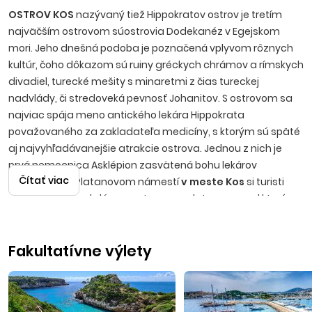
OSTROV KOS
nazývaný tiež Hippokratov ostrov je tretím
najväčším ostrovom súostrovia Dodekanéz v Egejskom
mori. Jeho dnešná podoba je poznačená vplyvom rôznych
kultúr, čoho dôkazom sú ruiny gréckych chrámov a rímskych
divadiel, turecké mešity s minaretmi z čias tureckej
nadvlády, či stredoveká pevnosť Johanitov. S ostrovom sa
najviac spája meno antického lekára Hippokrata
považovaného za zakladateľa medicíny, s ktorým sú späté
aj najvyhľadávanejšie atrakcie ostrova. Jednou z nich je
prvá nemocnica Asklépion zasvätená bohu lekárov
Čítať viac
Asklépiovi. Na Platanovom námestí
v meste Kos
si turisti
radi posedia pod slávnym stromom platanom, pod ktorým
Hippokrates učil svojich žiakov.
Hlavné mesto Kos
je
zároveň strediskom zábavy. Okrem historických pamiatok
Fakultatívne výlety
sa
ostrov Kos
pýši aj zelenou prírodou, piesočnatými
plážami a priezračným morom. Výborným podmienkam sa
tešia aj milovníci najrôznejších druhov vodných
športov. Vďaka svojej neveľkej rozlohe je možné preskúmať