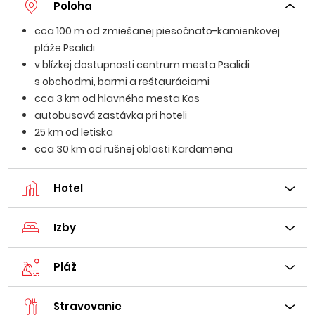
Poloha
cca 100 m od zmiešanej piesočnato-kamienkovej
pláže Psalidi
v blízkej dostupnosti centrum mesta Psalidi
s obchodmi, barmi a reštauráciami
cca 3 km od hlavného mesta Kos
autobusová zastávka pri hoteli
25 km od letiska
cca 30 km od rušnej oblasti Kardamena
Hotel
Izby
Pláž
Stravovanie