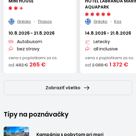
MINI HOUSE
HOTEL LABRANDA MARI
AQUAPARK
Grécko
Thasos
Grécko
Kos
10.8.2026 - 21.8.2026
14.8.2026 - 21.8.2026
Autobusom
Letecky
bez stravy
all inclusive
cena s poplatkami za os.
cena s poplatkami za os.
265 €
1 372 €
od
482 €
od
2 088 €
Zobraziť všetko
Tipy na poznávačky
Kampánia s pobytom pri mori