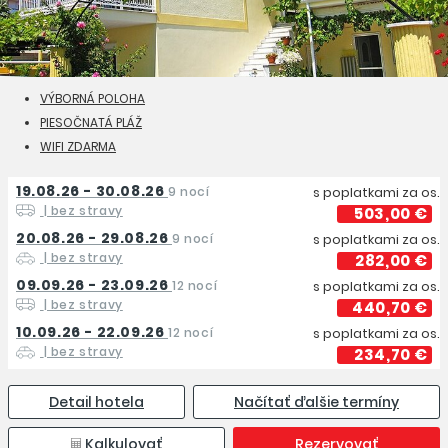
VÝBORNÁ POLOHA
PIESOČNATÁ PLÁŽ
WIFI ZDARMA
19.08.26 - 30.08.26
9 nocí
s poplatkami za os.
| bez stravy
503,00 €
20.08.26 - 29.08.26
9 nocí
s poplatkami za os.
| bez stravy
282,00 €
09.09.26 - 23.09.26
12 nocí
s poplatkami za os.
| bez stravy
440,70 €
10.09.26 - 22.09.26
12 nocí
s poplatkami za os.
| bez stravy
234,70 €
Detail hotela
Načítať ďalšie termíny
Kalkulovať
Rezervovať