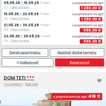
08.08.26 - 15.08.26
7 nocí
s poplatkami za apt.
| bez stravy.
1 280,00 €
15.08.26 - 22.08.26
7 nocí
s poplatkami za apt.
| bez stravy.
1 280,00 €
21.08.26 - 30.08.26
7 nocí
s poplatkami za apt.
| bez stravy.
986,00 €
22.08.26 - 29.08.26
7 nocí
s poplatkami za apt.
| bez stravy.
866,00 €
Detail apartmánu
Načítať ďalšie termíny
Kalkulovať
Rezervovať
DOM TETI
***
TALIANSKO
-
BIBIONE
418 €
s poplatkami za apt.