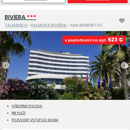
RIVIERA
***
TALIANSKO
-
PALMOVÁ RIVIÉRA
- SAN BENEDETTO
523 €
s poplatkami za apt.
VÝBORNÁ POLOHA
PRI PLÁŽI
POZVOĽNÝ VSTUP DO MORA