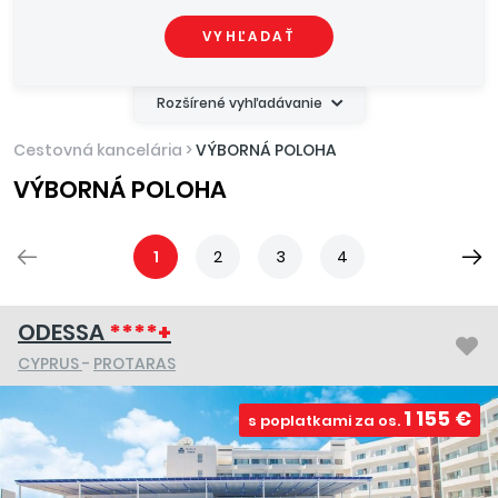
VYHĽADAŤ
Rozšírené vyhľadávanie
Cestovná kancelária
>
VÝBORNÁ POLOHA
VÝBORNÁ POLOHA
1
2
3
4
ODESSA
****+
CYPRUS
-
PROTARAS
1 155 €
s poplatkami za os.