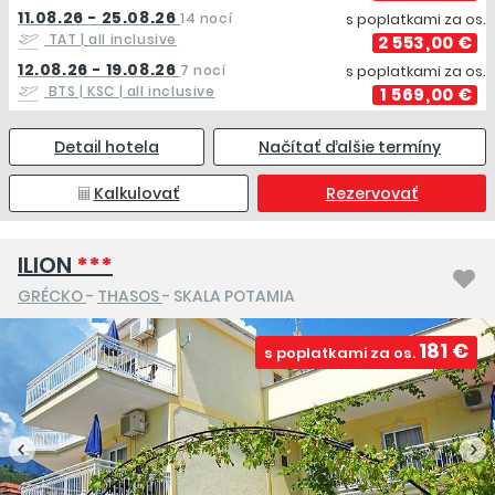
11.08.26 - 25.08.26
14 nocí
s poplatkami za os.
TAT
| all inclusive
2 553,00 €
12.08.26 - 19.08.26
7 nocí
s poplatkami za os.
BTS | KSC
| all inclusive
1 569,00 €
Detail hotela
Načítať ďalšie termíny
Kalkulovať
Rezervovať
ILION
***
GRÉCKO
-
THASOS
- SKALA POTAMIA
181 €
s poplatkami za os.