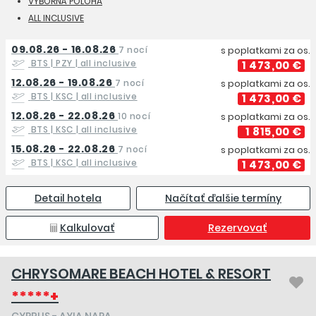
VÝBORNÁ POLOHA
ALL INCLUSIVE
09.08.26 - 16.08.26
7 nocí
s poplatkami za os.
BTS | PZY
| all inclusive
1 473,00 €
12.08.26 - 19.08.26
7 nocí
s poplatkami za os.
BTS | KSC
| all inclusive
1 473,00 €
12.08.26 - 22.08.26
10 nocí
s poplatkami za os.
BTS | KSC
| all inclusive
1 815,00 €
15.08.26 - 22.08.26
7 nocí
s poplatkami za os.
BTS | KSC
| all inclusive
1 473,00 €
Detail hotela
Načítať ďalšie termíny
Kalkulovať
Rezervovať
CHRYSOMARE BEACH HOTEL & RESORT
*****+