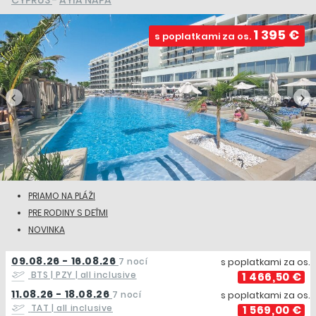
CYPRUS
-
AYIA NAPA
1 395 €
s poplatkami za os.
PRIAMO NA PLÁŽI
PRE RODINY S DEŤMI
NOVINKA
09.08.26 - 16.08.26
7 nocí
s poplatkami za os.
BTS | PZY
| all inclusive
1 466,50 €
11.08.26 - 18.08.26
7 nocí
s poplatkami za os.
TAT
| all inclusive
1 569,00 €