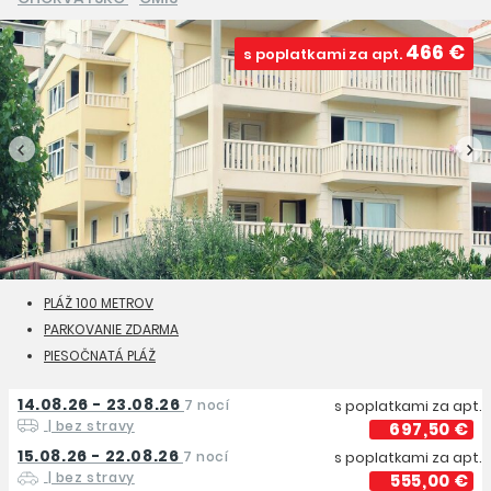
466 €
s poplatkami za apt.
PLÁŽ 100 METROV
PARKOVANIE ZDARMA
PIESOČNATÁ PLÁŽ
14.08.26 - 23.08.26
7 nocí
s poplatkami za apt.
| bez stravy
697,50 €
15.08.26 - 22.08.26
7 nocí
s poplatkami za apt.
| bez stravy
555,00 €