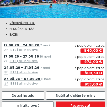
VÝBORNÁ POLOHA
PIESOČNATÁ PLÁŽ
BAZÉN
17.08.26 - 24.08.26
7 nocí
s poplatkami za os.
BTS
| all inclusive
840,00 €
17.08.26 - 27.08.26
10 nocí
s poplatkami za os.
BTS
| all inclusive
974,00 €
24.08.26 - 31.08.26
7 nocí
s poplatkami za os.
BTS
| all inclusive
809,50 €
27.08.26 - 07.09.26
11 nocí
s poplatkami za os.
BTS
| all inclusive
953,00 €
Detail hotela
Načítať ďalšie termíny
Kalkulovať
Rezervovať