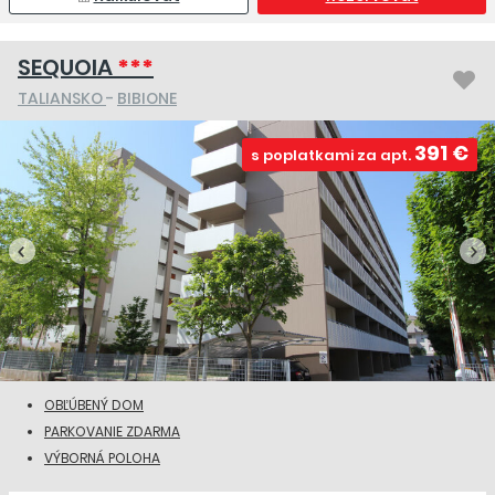
SEQUOIA
***
TALIANSKO
-
BIBIONE
391 €
s poplatkami za apt.
OBĽÚBENÝ DOM
PARKOVANIE ZDARMA
VÝBORNÁ POLOHA