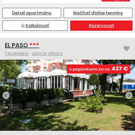
Detail apartmánu
Načítať ďalšie termíny
Kalkulovať
Rezervovať
EL PASO
***
TALIANSKO
-
LIDO DI JESOLO
437 €
s poplatkami za os.