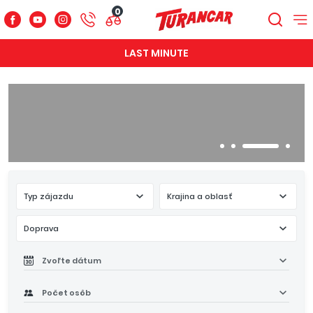
0
LAST MINUTE
Typ zájazdu
Krajina a oblasť
Doprava
Zvoľte dátum
Počet osôb