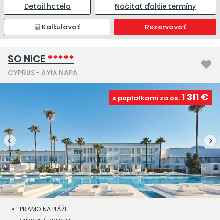
Detail hotela
Načítať ďalšie termíny
Kalkulovať
Rezervovať
SO NICE
*****
CYPRUS
-
AYIA NAPA
1 311 €
s poplatkami za os.
PRIAMO NA PLÁŽI