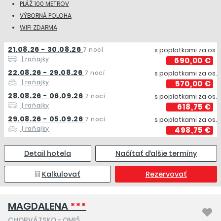
PLÁŽ 100 METROV
VÝBORNÁ POLOHA
WIFI ZDARMA
21.08.26 - 30.08.26
7 nocí
s poplatkami za os.
| raňajky
690,00 €
22.08.26 - 29.08.26
7 nocí
s poplatkami za os.
| raňajky
570,00 €
28.08.26 - 06.09.26
7 nocí
s poplatkami za os.
| raňajky
618,75 €
29.08.26 - 05.09.26
7 nocí
s poplatkami za os.
| raňajky
498,75 €
Detail hotela
Načítať ďalšie termíny
Kalkulovať
Rezervovať
MAGDALENA
***
CHORVÁTSKO
-
OMIŠ