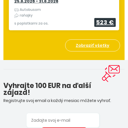
25.8.2026 - 31.8.2026
Autobusom
raňajky
523 €
s poplatkami za os.
Zobraziť všetky
Vyhrajte 100 EUR na ďalší
zájazd!
Registrujte svoj email a každý mesiac môžete vyhrať.