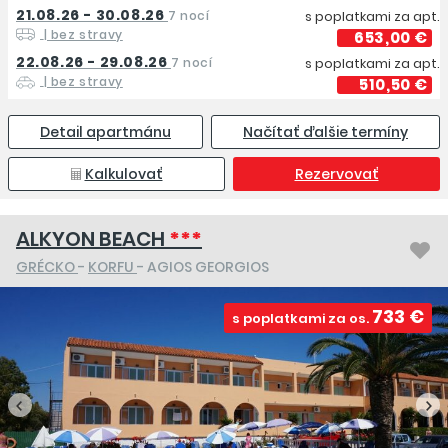
21.08.26 - 30.08.26
7 nocí
s poplatkami za apt.
| bez stravy
653,00 €
22.08.26 - 29.08.26
7 nocí
s poplatkami za apt.
| bez stravy
510,50 €
Detail apartmánu
Načítať ďalšie termíny
Kalkulovať
Rezervovať
ALKYON BEACH
***
GRÉCKO
-
KORFU
- AGIOS GEORGIOS
733 €
s poplatkami za os.