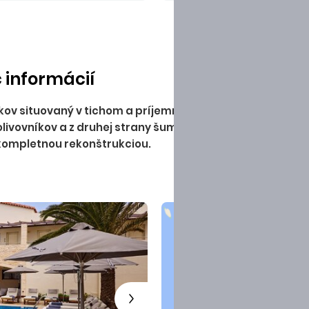
c informácií
rokov situovaný v tichom a príjemnom prostredí priamo 
 olivovníkov a z druhej strany šumiacim morom, ponúka
 kompletnou rekonštrukciou.