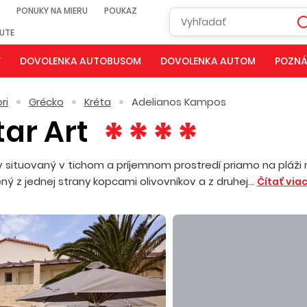
PONUKY NA MIERU
POUKAZ
NUTE
Y
DOVOLENKA AUTOBUSOM
DOVOLENKA AUTOM
POZNÁ
ri
Grécko
Kréta
Adelianos Kampos
tar Art
ov situovaný v tichom a príjemnom prostredí priamo na pláži 
 z jednej strany kopcami olivovníkov a z druhej...
Čítať via