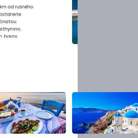
10 km od rušného
dostanete
očnatou
Rethymno.
, barov,
klione trvá asi