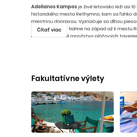
Adelianos Kampos
je živé letovisko leží asi 
historického mesta Rethymno, kam sa ľahko 
miestnou dopravou. Vyznačuje sa dlhou pies
plážou, ktorá sa tiahne na západ až k mestu 
Čítať viac
Nájdete tu veľké množstvo plážových taverien
diskoték a obchodíkov. Transfer z letiska v Hera
90 minút.
Fakultatívne výlety