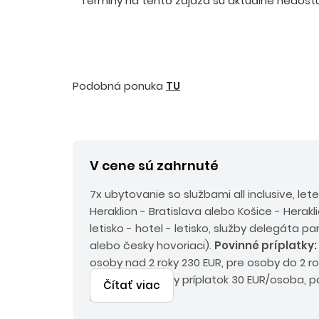
Termíny na tento zájazd sú aktuálne nedostup
Podobná ponuka
TU
V cene sú zahrnuté
7x ubytovanie so službami all inclusive, le
Heraklion - Bratislava alebo Košice - Herakli
letisko - hotel - letisko, služby delegáta p
alebo česky hovoriaci).
Povinné príplatky:
osoby nad 2 roky 230 EUR, pre osoby do 2 r
environmentálny príplatok 30 EUR/osoba, pa
Čítať viac
Eur.