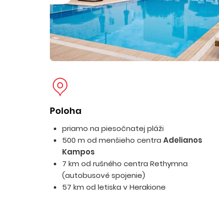
Poloha
priamo na piesočnatej pláži
500 m od menšieho centra
Adelianos
Kampos
7 km od rušného centra Rethymna
(autobusové spojenie)
57 km od letiska v Herakione