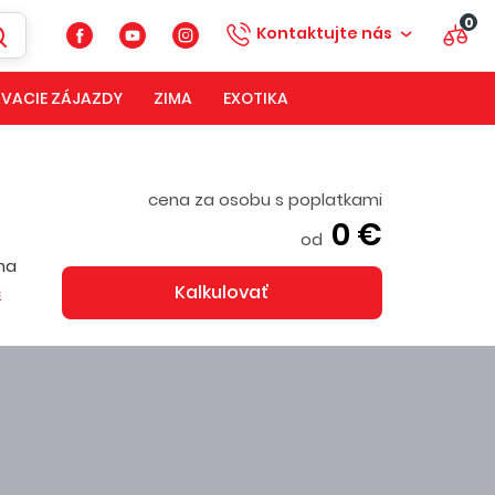
0
Kontaktujte nás
VACIE ZÁJAZDY
ZIMA
EXOTIKA
cena za osobu s poplatkami
0 €
od
na
Kalkulovať
c