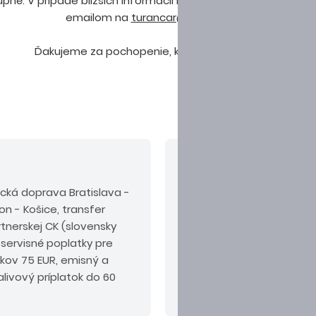
né. V prípade bližších informácií nás môžete kontaktovať n
emailom na
turancar@turancar.sk
.
Ďakujeme za pochopenie, kolektív CK Turancar.
V cene nie sú zahrn
tecká doprava Bratislava -
Povinné príplatky:
pobyt
on - Košice, transfer
na mieste podľa kategóri
artnerskej CK (slovensky
komplexné cestovné pois
servisné poplatky pre
okov 75 EUR, emisný a
livový príplatok do 60