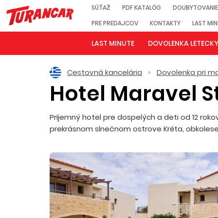
SÚŤAŽ
PDF KATALÓG
DOUBYTOVANIE
PRE PREDAJCOV
KONTAKTY
LAST MI
LAST MINUTE
DOVOLENKA LETECK
Cestovná kancelária
Dovolenka pri mo
Hotel Maravel S
Príjemný hotel pre dospelých a deti od 12 rok
prekrásnom slnečnom ostrove Kréta, obkolesený