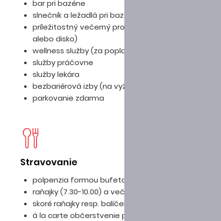
bar pri bazéne
slnečník a ležadlá pri bazéne
príležitostný večerný program (grécky večer
alebo disko)
wellness služby (za poplatok)
služby práčovne
služby lekára
bezbariérová izby (na vyžiadanie)
parkovanie zdarma
Stravovanie
D
polpenzia formou bufetových stolov
raňajky (7.30-10.00) a večere (19.00-21.00)
skoré raňajky resp. balíček (na vyžiadanie)
á la carte občerstvenie počas dňa (za