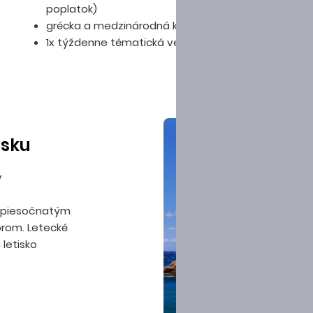
poplatok)
grécka a medzinárodná kuchyňa
1x týždenne tématická večera
isku
v
m piesočnatým
rom. Letecké
 letisko