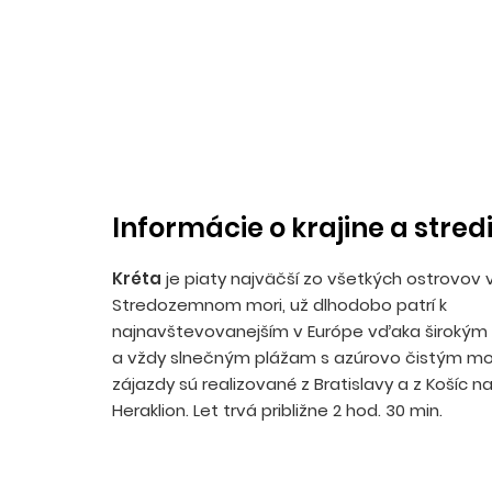
Informácie o krajine a stred
Kréta
je piaty najväčší zo všetkých ostrovov 
Stredozemnom mori, už dlhodobo patrí k
najnavštevovanejším v Európe vďaka široký
a vždy slnečným plážam s azúrovo čistým mo
zájazdy sú realizované z Bratislavy a z Košíc na
Heraklion. Let trvá približne 2 hod. 30 min.