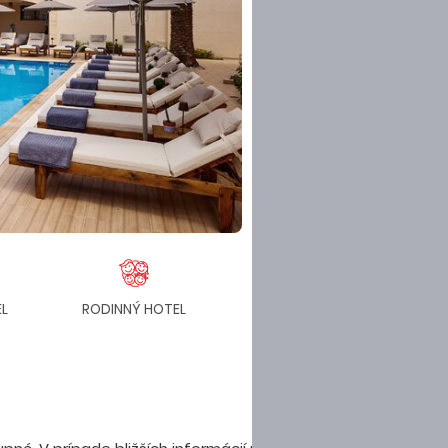
L
RODINNÝ HOTEL
BAZÉN
BEZ