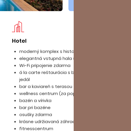
Hotel
Iz
moderný komplex s historickými prvkami
elegantná vstupná hala s recepciou
Wi-Fi pripojenie zdarma
á la carte reštaurácia s bohatým výberom
jedál
bar a kaviareň s terasou
wellness centrum (za poplatok)
bazén a vírivka
bar pri bazéne
osušky zdarma
krásne udržiavaná záhrada
fitnesscentrum