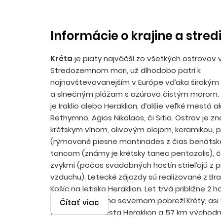
Informácie o krajine a stred
Kréta
je piaty najväčší zo všetkých ostrovov 
Stredozemnom mori, už dlhodobo patrí k
najnavštevovanejším v Európe vďaka široký
a slnečným plážam s azúrovo čistým morom.
je Iraklio alebo Heraklion, ďalšie veľké mestá a
Rethymno, Agios Nikolaos, či Sitia. Ostrov je z
krétskym vínom, olivovým olejom, keramikou, 
(rýmované piesne mantinades z čias benátske
tancom (známy je krétsky tanec pentozalis), č
zvykmi (počas svadobných hostín strieľajú z p
vzduchu). Letecké zájazdy sú realizované z Bra
Košíc na letisko Heraklion. Let trvá približne 2 h
Rethymno
leží na severnom pobreží
Kréty, as
Čítať viac
západne od
mesta Heraklion a 57 km východ