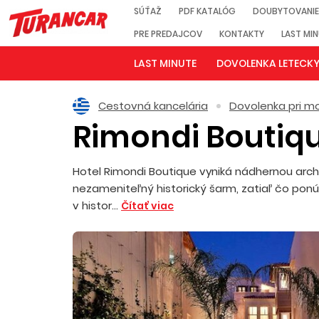
SÚŤAŽ
PDF KATALÓG
DOUBYTOVANIE
PRE PREDAJCOV
KONTAKTY
LAST MI
LAST MINUTE
DOVOLENKA LETECK
Cestovná kancelária
Dovolenka pri mo
Rimondi Boutiq
Hotel Rimondi Boutique vyniká nádhernou arc
nezameniteľný historický šarm, zatiaľ čo pon
v histor...
Čítať viac