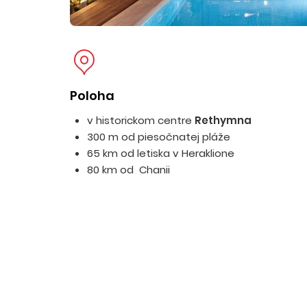
Poloha
v historickom centre
Rethymna
300 m od piesočnatej pláže
65 km od letiska v Heraklione
80 km od Chanii