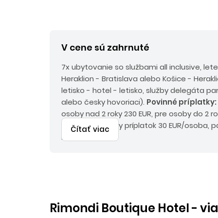
V cene sú zahrnuté
7x ubytovanie so službami all inclusive, le
Heraklion - Bratislava alebo Košice - Herakli
letisko - hotel - letisko, služby delegáta p
alebo česky hovoriaci).
Povinné príplatky:
osoby nad 2 roky 230 EUR, pre osoby do 2 r
environmentálny príplatok 30 EUR/osoba, pa
Čítať viac
Eur.
Rimondi Boutique Hotel - vi