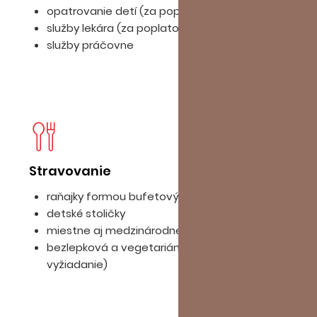
opatrovanie detí (za poplatok)
služby lekára (za poplatok)
služby práčovne
Stravovanie
D
raňajky formou bufetových stolov
detské stoličky
miestne aj medzinárodné špeciality
bezlepková a vegetariánska strava (na
vyžiadanie)