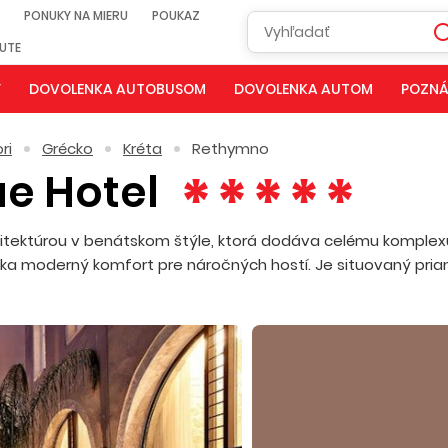
PONUKY NA MIERU
POUKAZ
NUTE
Y
DOVOLENKA AUTOBUSOM
DOVOLENKA AUTOM
POZNÁ
ri
Grécko
Kréta
Rethymno
ue Hotel
hitektúrou v benátskom štýle, ktorá dodáva celému komplex
úka moderný komfort pre náročných hostí. Je situovaný pri