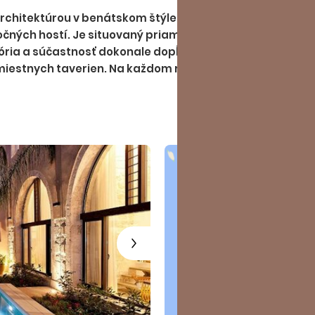
architektúrou v benátskom štýle, ktorá dodáva celému 
čných hostí. Je situovaný priamo v historickom centre
ória a súčastnosť dokonale dopĺňajú. Atmosféru vytvára
 miestnych taverien. Na každom rohu pozývajú na zastávk