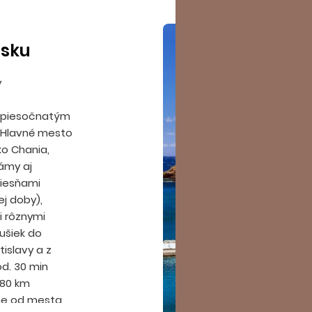
isku
v
m piesočnatým
 Hlavné mesto
ko Chania,
námy aj
piesňami
j doby),
i rôznymi
ušiek do
tislavy a z
od. 30 min
i 80 km
ne od mesta