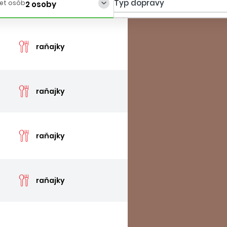
Typ dopravy
et osôb
2 osoby
cen
raňajky
cen
raňajky
cen
raňajky
cen
raňajky