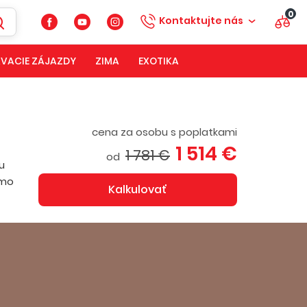
0
Kontaktujte nás
VACIE ZÁJAZDY
ZIMA
EXOTIKA
cena za osobu s poplatkami
1 514 €
1 781 €
od
u
amo
Kalkulovať