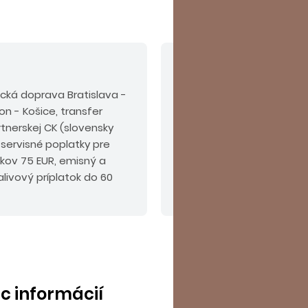
V cene nie sú zahrn
tecká doprava Bratislava -
Povinné príplatky:
pobyt
on - Košice, transfer
na mieste podľa kategóri
artnerskej CK (slovensky
komplexné cestovné pois
servisné poplatky pre
okov 75 EUR, emisný a
livový príplatok do 60
ac informácií