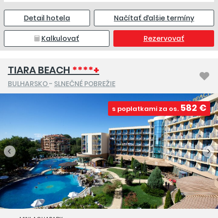
Detail hotela
Načítať ďalšie termíny
Kalkulovať
Rezervovať
TIARA BEACH
****+
BULHARSKO
-
SLNEČNÉ POBREŽIE
582 €
s poplatkami za os.