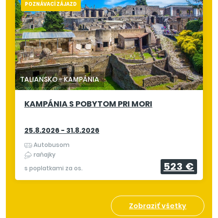
POZNÁVACÍ ZÁJAZD
TALIANSKO
-
KAMPÁNIA
KAMPÁNIA S POBYTOM PRI MORI
25.8.2026 - 31.8.2026
Autobusom
raňajky
523 €
s poplatkami za os.
Zobraziť všetky