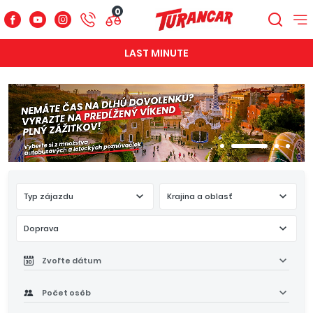
0
LAST MINUTE
Typ zájazdu
Krajina a oblasť
Doprava
Zvoľte dátum
Počet osôb