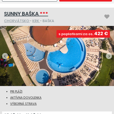
SUNNY BAŠKA
***
CHORVÁTSKO
-
KRK
- BAŠKA
422 €
s poplatkami za os.
PRI PLÁŽI
AKTÍVNA DOVOLENKA
VÝBORNÁ STRAVA