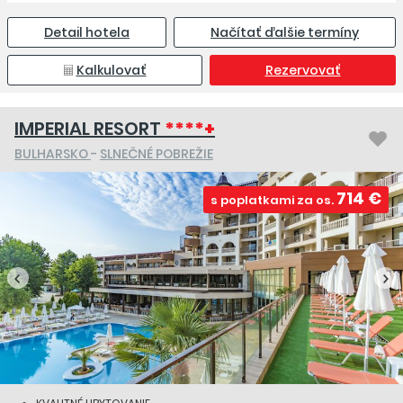
Detail hotela
Načítať ďalšie termíny
Kalkulovať
Rezervovať
IMPERIAL RESORT
****+
BULHARSKO
-
SLNEČNÉ POBREŽIE
714 €
s poplatkami za os.