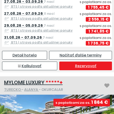
27.08.26 - 03.09.26
7 nocí
s poplatkami za os.
BTS
| strava podľa aktuálnej ponuky
1 755,45 €
27.08.26 - 07.09.26
11 nocí
s poplatkami za os.
BTS
| strava podľa aktuálnej ponuky
2 556,15 €
29.08.26 - 05.09.26
7 nocí
s poplatkami za os.
BTS
| strava podľa aktuálnej ponuky
1 741,85 €
31.08.26 - 07.09.26
7 nocí
s poplatkami za os.
BTS
| strava podľa aktuálnej ponuky
1 736,75 €
Detail hotela
Načítať ďalšie termíny
Kalkulovať
Rezervovať
MYLOME LUXURY
*****+
TURECKO
-
ALANYA
- OKURCALAR
1 864 €
s poplatkami za os.