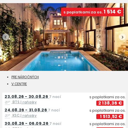
1 514 €
s poplatkami za os.
PRE NÁROČNÝCH
V CENTRE
23.08.26 - 30.08.26
7 nocí
s poplatkami za os.
BTS
| raňajky
2 138,36 €
24.08.26 - 31.08.26
7 nocí
s poplatkami za os.
KSC
| raňajky
1 513,52 €
30.08.26 - 06.09.26
7 nocí
s poplatkami za os.