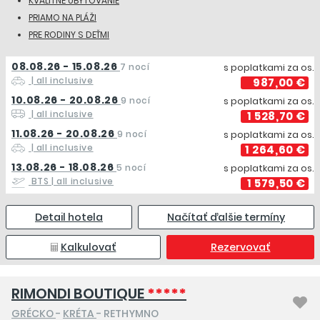
KVALITNÉ UBYTOVANIE
PRIAMO NA PLÁŽI
PRE RODINY S DEŤMI
08.08.26 - 15.08.26
7 nocí
s poplatkami za os.
| all inclusive
987,00 €
10.08.26 - 20.08.26
9 nocí
s poplatkami za os.
| all inclusive
1 528,70 €
11.08.26 - 20.08.26
9 nocí
s poplatkami za os.
| all inclusive
1 264,60 €
13.08.26 - 18.08.26
5 nocí
s poplatkami za os.
BTS
| all inclusive
1 579,50 €
Detail hotela
Načítať ďalšie termíny
Kalkulovať
Rezervovať
RIMONDI BOUTIQUE
*****
GRÉCKO
-
KRÉTA
- RETHYMNO