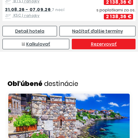
BTS
| raňajky
2 138,36 €
31.08.26 - 07.09.26
7 nocí
s poplatkami za os.
KSC
| raňajky
2 138,36 €
Detail hotela
Načítať ďalšie termíny
Kalkulovať
Rezervovať
Obľúbené
destinácie