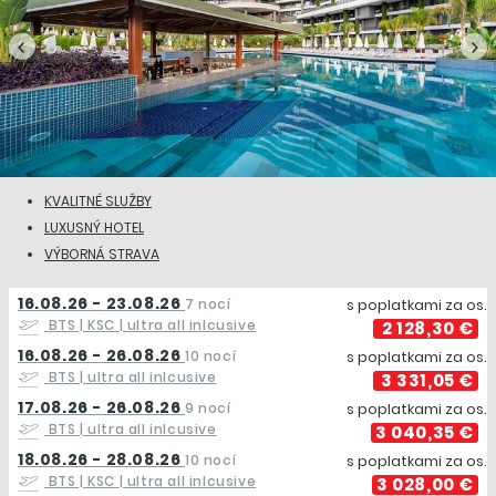
KVALITNÉ SLUŽBY
LUXUSNÝ HOTEL
VÝBORNÁ STRAVA
16.08.26 - 23.08.26
7 nocí
s poplatkami za os.
BTS | KSC
| ultra all inlcusive
2 128,30 €
16.08.26 - 26.08.26
10 nocí
s poplatkami za os.
BTS
| ultra all inlcusive
3 331,05 €
17.08.26 - 26.08.26
9 nocí
s poplatkami za os.
BTS
| ultra all inlcusive
3 040,35 €
18.08.26 - 28.08.26
10 nocí
s poplatkami za os.
BTS | KSC
| ultra all inlcusive
3 028,00 €