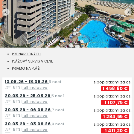
PRE NÁROČNÝCH
PLÁŽOVÝ SERVIS V CENE
PRIAMO NA PLÁŽI
13.08.26 - 18.08.26
5 nocí
s poplatkami za os.
BTS
| all inclusive
1 458,80 €
20.08.26 - 25.08.26
5 nocí
s poplatkami za os.
BTS
| all inclusive
1 107,75 €
30.08.26 - 06.09.26
7 nocí
s poplatkami za os.
BTS
| all inclusive
1 284,55 €
30.08.26 - 08.09.26
9 nocí
s poplatkami za os.
BTS
| all inclusive
1 411,20 €