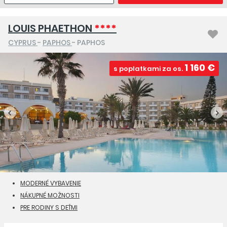
LOUIS PHAETHON
****
CYPRUS
-
PAPHOS
- PAPHOS
1 160 €
s poplatkami za os.
MODERNÉ VYBAVENIE
NÁKUPNÉ MOŽNOSTI
PRE RODINY S DEŤMI