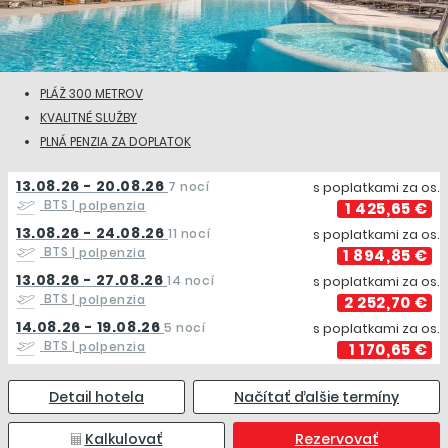
PLÁŽ 300 METROV
KVALITNÉ SLUŽBY
PLNÁ PENZIA ZA DOPLATOK
13.08.26 - 20.08.26
7 nocí
s poplatkami za os.
BTS
| polpenzia
1 425,65 €
13.08.26 - 24.08.26
11 nocí
s poplatkami za os.
BTS
| polpenzia
1 894,85 €
13.08.26 - 27.08.26
14 nocí
s poplatkami za os.
BTS
| polpenzia
2 252,70 €
14.08.26 - 19.08.26
5 nocí
s poplatkami za os.
BTS
| polpenzia
1 170,65 €
Detail hotela
Načítať ďalšie termíny
Kalkulovať
Rezervovať