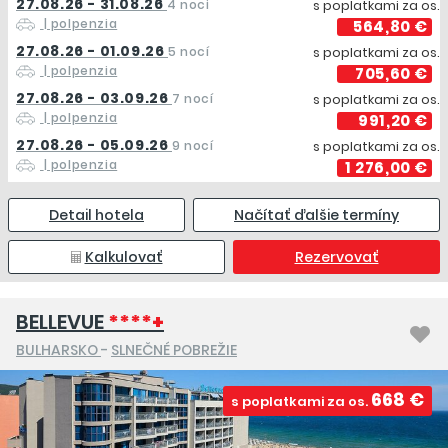
27.08.26 - 31.08.26
4 noci
s poplatkami za os.
| polpenzia
564,80 €
27.08.26 - 01.09.26
5 nocí
s poplatkami za os.
| polpenzia
705,60 €
27.08.26 - 03.09.26
7 nocí
s poplatkami za os.
| polpenzia
991,20 €
27.08.26 - 05.09.26
9 nocí
s poplatkami za os.
| polpenzia
1 276,00 €
Detail hotela
Načítať ďalšie termíny
Kalkulovať
Rezervovať
BELLEVUE
****+
BULHARSKO
-
SLNEČNÉ POBREŽIE
668 €
s poplatkami za os.