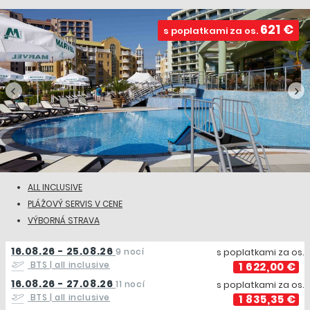
621 €
s poplatkami za os.
ALL INCLUSIVE
PLÁŽOVÝ SERVIS V CENE
VÝBORNÁ STRAVA
16.08.26 - 25.08.26
9 nocí
s poplatkami za os.
BTS
| all inclusive
1 622,00 €
16.08.26 - 27.08.26
11 nocí
s poplatkami za os.
BTS
| all inclusive
1 835,35 €