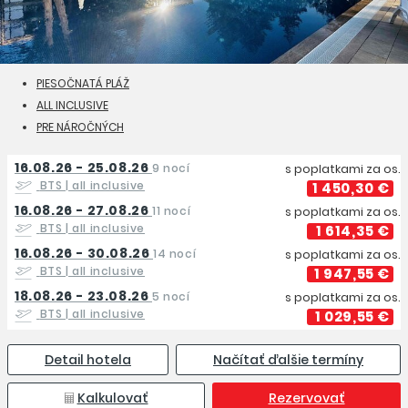
PIESOČNATÁ PLÁŽ
ALL INCLUSIVE
PRE NÁROČNÝCH
16.08.26 - 25.08.26
9 nocí
s poplatkami za os.
BTS
| all inclusive
1 450,30 €
16.08.26 - 27.08.26
11 nocí
s poplatkami za os.
BTS
| all inclusive
1 614,35 €
16.08.26 - 30.08.26
14 nocí
s poplatkami za os.
BTS
| all inclusive
1 947,55 €
18.08.26 - 23.08.26
5 nocí
s poplatkami za os.
BTS
| all inclusive
1 029,55 €
Detail hotela
Načítať ďalšie termíny
Kalkulovať
Rezervovať