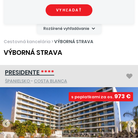
VYHĽADAŤ
Rozšírené vyhľadávanie
Cestovná kancelária
>
VÝBORNÁ STRAVA
VÝBORNÁ STRAVA
PRESIDENTE
****
ŠPANIELSKO
-
COSTA BLANCA
973 €
s poplatkami za os.