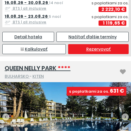
16.08.26 - 30.08.26
14 nocí
s poplatkami za os.
BTS
| all inclusive
2 222,10 €
18.08.26 - 23.08.26
5 nocí
s poplatkami za os.
BTS
| all inclusive
1 119,65 €
Detail hotela
Načítať ďalšie termíny
Kalkulovať
Rezervovať
QUEEN NELLY PARK
****
BULHARSKO
-
KITEN
631 €
s poplatkami za os.