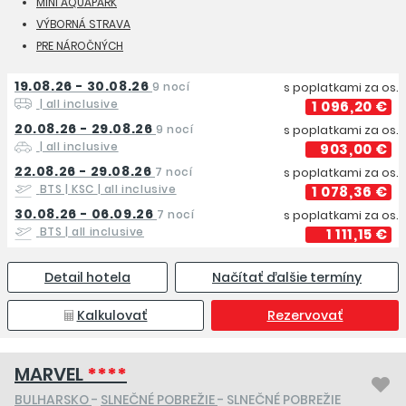
MINI AQUAPARK
VÝBORNÁ STRAVA
PRE NÁROČNÝCH
19.08.26 - 30.08.26
9 nocí
s poplatkami za os.
| all inclusive
1 096,20 €
20.08.26 - 29.08.26
9 nocí
s poplatkami za os.
| all inclusive
903,00 €
22.08.26 - 29.08.26
7 nocí
s poplatkami za os.
BTS | KSC
| all inclusive
1 078,36 €
30.08.26 - 06.09.26
7 nocí
s poplatkami za os.
BTS
| all inclusive
1 111,15 €
Detail hotela
Načítať ďalšie termíny
Kalkulovať
Rezervovať
MARVEL
****
BULHARSKO
-
SLNEČNÉ POBREŽIE
- SLNEČNÉ POBREŽIE