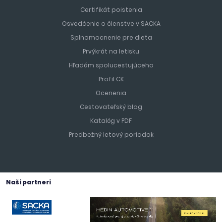
Certifikát poistenia
Osvedčenie o členstve v SACKA
Splnomocnenie pre dieťa
Prvýkrát na letisku
Hľadám spolucestujúceho
Profil CK
Ocenenia
Cestovateľský blog
Katalóg v PDF
Predbežný letový poriadok
Naši partneri