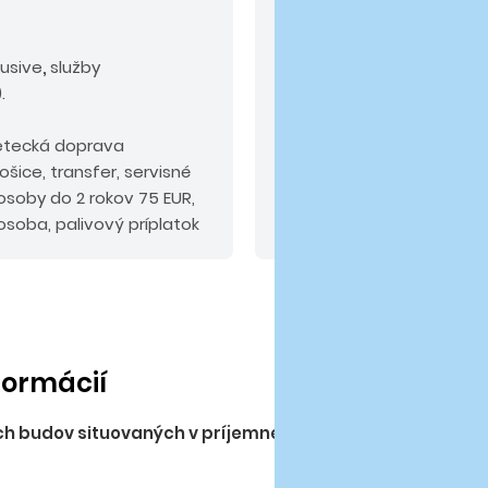
V cene nie sú zahrn
lusive
,
služby
Povinné príplatky:
pobyt
.
EUR/izba/noc (platba na 
komplexné cestovné pois
etecká doprava
šice, transfer, servisné
osoby do 2 rokov 75 EUR,
osoba, palivový príplatok
nformácií
h budov situovaných v príjemnej, udržiavanej záhrade, 