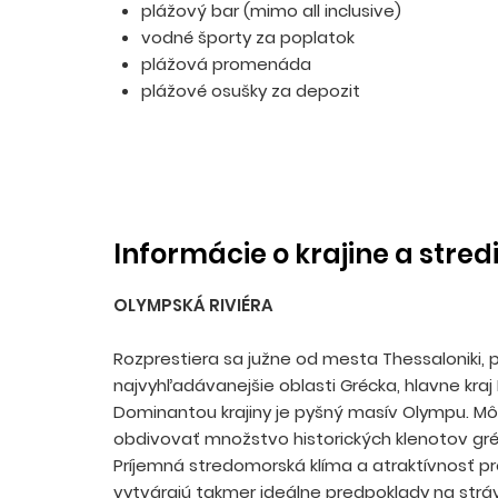
plážový bar (mimo all inclusive)
vodné športy za poplatok
plážová promenáda
plážové osušky za depozit
Informácie o krajine a stred
OLYMPSKÁ RIVIÉRA
Rozprestiera sa južne od mesta Thessaloniki, 
najvyhľadávanejšie oblasti Grécka, hlavne kraj P
Dominantou krajiny je pyšný masív Olympu. Mô
obdivovať množstvo historických klenotov gréc
Príjemná stredomorská klíma a atraktívnosť pr
vytvárajú takmer ideálne predpoklady na strá