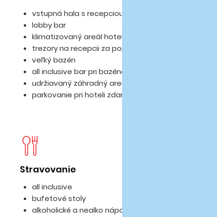
vstupná hala s recepciou v hlavnej budove
lobby bar
klimatizovaný areál hotela
trezory na recepcii za poplatok
veľký bazén
all inclusive bar pri bazéne
udržiavaný záhradný areál
parkovanie pri hoteli zdarma
Stravovanie
D
all inclusive
bufetové stoly
alkoholické a nealko nápoje miestnej výroby