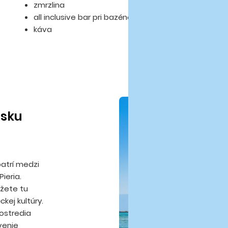
zmrzlina
all inclusive bar pri bazéne
káva
isku
patrí medzi
ieria.
žete tu
kej kultúry.
ostredia
venie