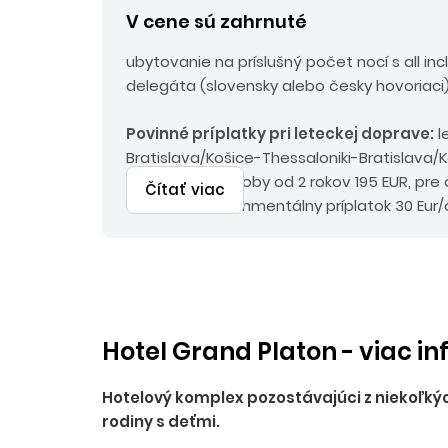
V cene sú zahrnuté
ubytovanie na príslušný počet nocí s all inc
delegáta (slovensky alebo česky hovoriaci)
Povinné príplatky p
ri leteckej doprave:
l
Bratislava/Košice-Thessaloniki-Bratislava/Ko
poplatky pre osoby od 2 rokov 195 EUR, pre 
Čítať viac
emiský a environmentálny príplatok 30 Eur/
do 45 Eur/os.
Hotel Grand Platon - viac i
Hotelový komplex pozostávajúci z niekoľkýc
rodiny s deťmi.