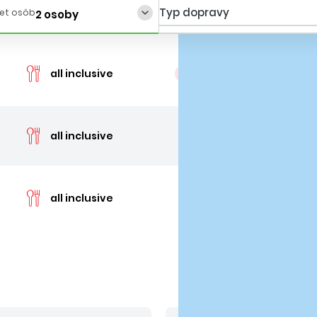
Typ dopravy
et osôb
2 osoby
cen
all inclusive
posledné 2 izby
cen
all inclusive
cen
all inclusive