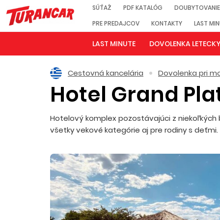
SÚŤAŽ
PDF KATALÓG
DOUBYTOVANIE
PRE PREDAJCOV
KONTAKTY
LAST MI
LAST MINUTE
DOVOLENKA LETECK
Cestovná kancelária
Dovolenka pri mo
Hotel Grand Pl
Hotelový komplex pozostávajúci z niekoľkých 
všetky vekové kategórie aj pre rodiny s deťm