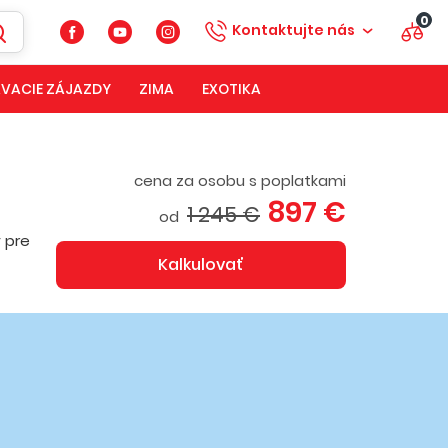
0
Kontaktujte nás
VACIE ZÁJAZDY
ZIMA
EXOTIKA
cena za osobu s poplatkami
897 €
1 245 €
od
 pre
Kalkulovať