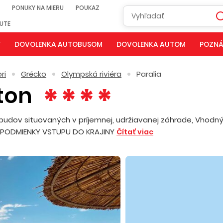
PONUKY NA MIERU
POUKAZ
NUTE
Y
DOVOLENKA AUTOBUSOM
DOVOLENKA AUTOM
POZNÁ
ri
Grécko
Olympská riviéra
Paralia
aton
budov situovaných v príjemnej, udržiavanej záhrade, Vhodný
i. PODMIENKY VSTUPU DO KRAJINY
Čítať viac