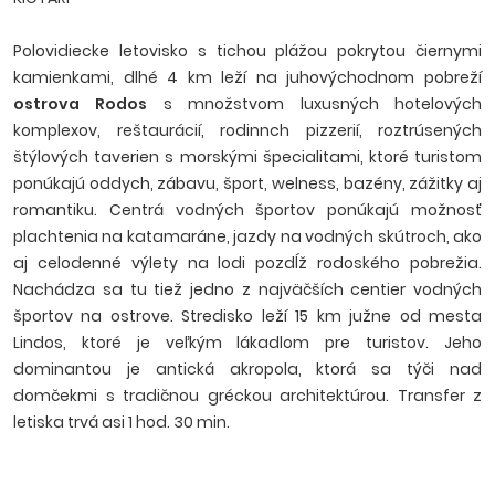
Polovidiecke letovisko s tichou plážou pokrytou čiernymi
kamienkami, dlhé 4 km leží na juhovýchodnom pobreží
ostrova Rodos
s množstvom luxusných hotelových
komplexov, reštaurácií, rodinnch pizzerií, roztrúsených
štýlových taverien s morskými špecialitami, ktoré turistom
ponúkajú oddych, zábavu, šport, welness, bazény, zážitky aj
romantiku. Centrá vodných športov ponúkajú možnosť
plachtenia na katamaráne, jazdy na vodných skútroch, ako
aj celodenné výlety na lodi pozdĺž rodoského pobrežia.
Nachádza sa tu tiež jedno z najväčších centier vodných
športov na ostrove. Stredisko leží 15 km južne od mesta
Lindos, ktoré je veľkým lákadlom pre turistov. Jeho
dominantou je antická akropola, ktorá sa týči nad
domčekmi s tradičnou gréckou architektúrou. Transfer z
letiska trvá asi 1 hod. 30 min.