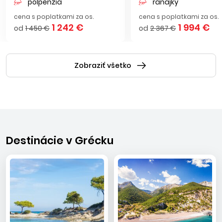
polpenzia
raňajky
cena s poplatkami za os.
cena s poplatkami za os.
1 242 €
1 994 €
od
1 450 €
od
2 367 €
Zobraziť všetko
Destinácie v Grécku