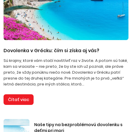
Dovolenka v Grécku: čím si získa aj vás?
Sú krajiny, ktoré vám stačí navštíviť raz v živote. A potom sú také,
kam sa vraciate – nie preto, že by ste ich už poznali, ale práve
preto, že vždy ponúknu niečo nové. Dovolenka v Grécku patrí
presne do tej druhej kategórie. Pre mnohých je to prvá „veľká“
letná destinácia, pre iných stálica, ktorá...
Čítať viac
Naše tipy na bezproblémovú dovolenku s
deťmi pri mori