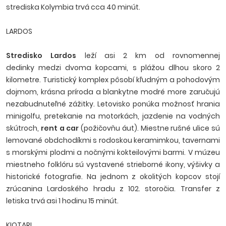
strediska Kolymbia trvá cca 40 minút.
LARDOS
Stredisko Lardos
leží asi 2 km od rovnomennej
dedinky medzi dvoma kopcami, s plážou dlhou skoro 2
kilometre. Turistický komplex pôsobí kľudným a pohodovým
dojmom, krásna príroda a blankytne modré more zaručujú
nezabudnuteľné zážitky. Letovisko ponúka možnosť hrania
minigolfu, pretekanie na motorkách, jazdenie na vodných
skútroch,
rent a car
(požičovňu áut). Miestne rušné ulice sú
lemované obdchodíkmi s rodoskou keramimkou, tavernami
s morskými plodmi a nočnými kokteilovými barmi. V múzeu
miestneho folklóru sú vystavené strieborné ikony, výšivky a
historické fotografie. Na jednom z okolitých kopcov stojí
zrúcanina Lardoského hradu z 102. storočia. Transfer z
letiska trvá asi 1 hodinu 15 minút.
KIOTARI