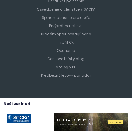
Certifikát poistenia
Osvedčenie o členstve v SACKA
Splnomocnenie pre dieťa
Prvýkrát na letisku
Hľadám spolucestujúceho
Profil CK
Ocenenia
Cestovateľský blog
Katalóg v PDF
Predbežný letový poriadok
Naši partneri