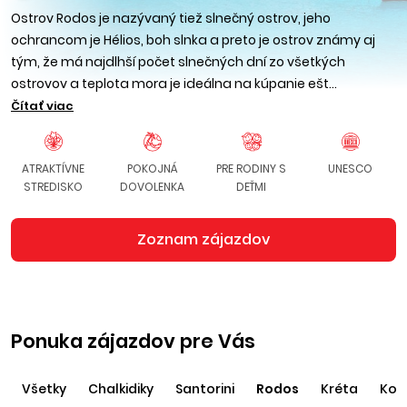
Ostrov Rodos je nazývaný tiež slnečný ostrov, jeho
ochrancom je Hélios, boh slnka a preto je ostrov známy aj
tým, že má najdlhší počet slnečných dní zo všetkých
ostrovov a teplota mora je ideálna na kúpanie ešt...
Čítať viac
ATRAKTÍVNE
POKOJNÁ
PRE RODINY S
UNESCO
STREDISKO
DOVOLENKA
DEŤMI
Zoznam zájazdov
Ponuka zájazdov pre Vás
Všetky
Chalkidiky
Santorini
Rodos
Kréta
Kor