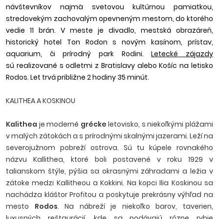
návštevníkov najmä svetovou kultúrnou pamiatkou,
stredovekým zachovalým opevneným mestom, do ktorého
vedie 11 brán. V meste je divadlo, mestská obrazáreň,
historický hotel Ton Rodon s novým kasínom, prístav,
aquarium, či prírodný park Rodini.
Letecké zájazdy
sú realizované s odletmi z Bratislavy alebo Košíc na letisko
Rodos. Let trvá približne 2 hodiny 35 minút.
KALITHEA A KOSKINOU
Kalithea
je moderné
grécke
letovisko, s niekoľkými plážami
v malých zátokách a s prírodnými skalnými jazerami. Leží na
severojužnom pobreží ostrova. Sú tu kúpele rovnakého
názvu Kallithea, ktoré boli postavené v roku 1929 v
talianskom štýle, pýšia sa okrasnými záhradami a ležia v
zátoke medzi Kallitheou a Kokkini. Na kopci Ilia Koskinou sa
nachádza kláštor Profitou a poskytuje prekrásny výhľad na
mesto
Rodos
. Na nábreží je niekoľko barov, taverien,
luxusných reštaurácií, kde sa podávajú rôzne rybie