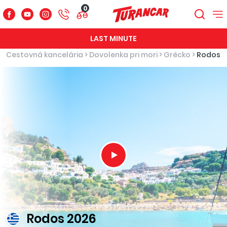
0
LAST MINUTE
Cestovná kancelária
>
Dovolenka pri mori
>
Grécko
>
Rodos
Rodos 2026