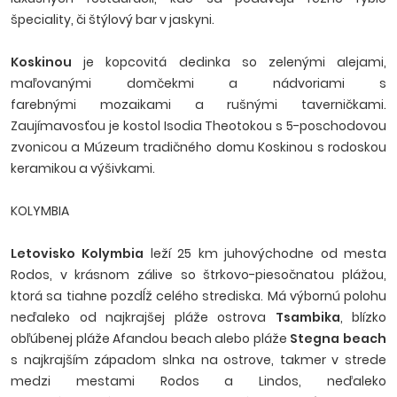
špeciality, či štýlový bar v jaskyni.
Koskinou
je kopcovitá dedinka so zelenými alejami,
maľovanými domčekmi a nádvoriami s
farebnými mozaikami a rušnými taverničkami.
Zaujímavosťou je kostol Isodia Theotokou s 5-poschodovou
zvonicou a Múzeum tradičného domu Koskinou s rodoskou
keramikou a výšivkami.
KOLYMBIA
Letovisko Kolymbia
leží 25 km juhovýchodne od mesta
Rodos, v krásnom zálive so štrkovo-piesočnatou plážou,
ktorá sa tiahne pozdĺž celého strediska. Má výbornú polohu
neďaleko od najkrajšej pláže ostrova
Tsambika
, blízko
obľúbenej pláže Afandou beach alebo pláže
Stegna beach
s najkrajším západom slnka na ostrove, takmer v strede
medzi mestami Rodos a Lindos, neďaleko