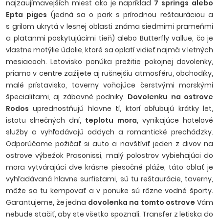
najzaujímavejších miest ako je napríklad
7 springs alebo
Epta piges
(jedná sa o park s p
rírodnou reštauráciou a
s grilom ukrytá v lesnej oblasti známa siedmimi prameňmi
a platanmi poskytujúcimi tieň) alebo Butterfly vallue, čo je
vlastne motýlie údolie, ktoré sa oplatí vidieť najmä v letných
mesiacoch
. Letovisko ponúka prežitie pokojnej dovolenky,
priamo v centre zažijete aj rušnejšiu atmosféru, obchodíky,
malé prístavisko, taverny voňajúce čerstvými morskými
špecialitami, aj zábavné podniky.
Dovolenku na ostrove
Rodos
uprednostňujú hlavne tí, ktorí obľubujú krátky let,
istotu slnečných dní,
teplotu mora
, vynikajúce hotelové
služby a vyhľadávajú oddych a romantické prechádzky.
Odporúčame požičať si auto a navštíviť jeden z divov na
ostrove výbežok Prasonissi, malý polostrov vybiehajúci do
mora vytvárajúci dve krásne piesočné pláže, táto oblať je
vyhľadávaná hlavne surfistami, sú tu reštaurácie, taverny,
môže sa tu kempovať a v ponuke sú rôzne vodné športy.
Garantujeme, že jedna
dovolenka na tomto ostrove
Vám
nebude stačiť, aby ste všetko spoznali. Transfer z letiska do