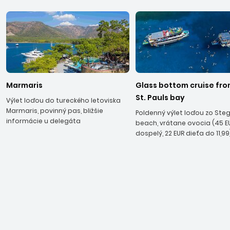
Marmaris
Glass bottom cruise fr
St. Pauls bay
Výlet loďou do tureckého letoviska
Marmaris, povinný pas, bližšie
Poldenný výlet loďou zo Ste
informácie u delegáta
beach, vrátane ovocia (45 E
dospelý, 22 EUR dieťa do 11,99