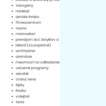
tobogány
miniklub
detské ihrisko
fitnescentrum
sauna
minimarket
prenájom áut, bicyklov a motocyklov
biliard (za poplatok)
amfiteáter
animácie
miestnosť na odkladanie batožiny
večerné programy
aerobik
stolný tenis
šípky
ihrisko
volejbal
tenis