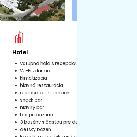
Hotel
Iz
vstupná hala s recepciou
Wi-Fi zdarma
klimatizácia
hlavná reštaurácia
reštaurácia na streche
snack bar
hlavný bar
bar pri bazéne
3 bazény s časťou pre deti
detský bazén
ležadlá a slnečníky pri bazéne