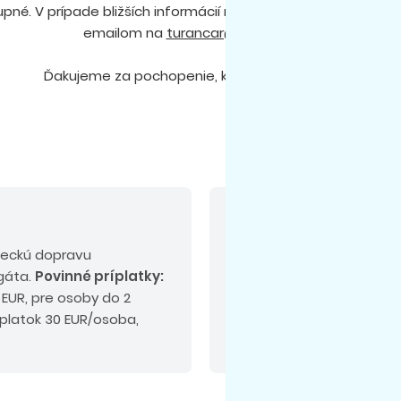
né. V prípade bližších informácií nás môžete kontaktovať n
emailom na
turancar@turancar.sk
.
Ďakujeme za pochopenie, kolektív CK Turancar.
V cene nie sú zahrn
teckú dopravu
Povinné príplatky:
pobyt
egáta.
Povinné príplatky:
(platba na mieste podľa 
 EUR, pre osoby do 2
doplatok:
komplexné ces
íplatok 30 EUR/osoba,