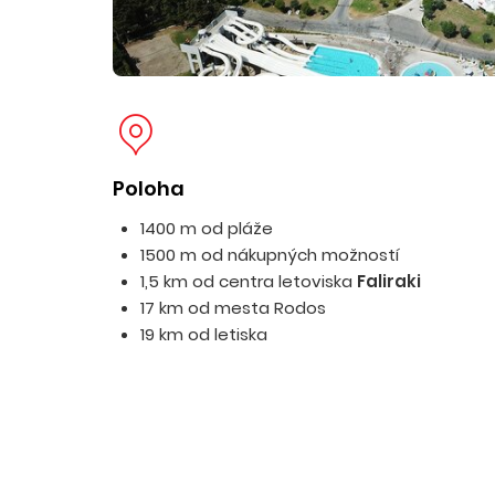
Poloha
1400 m od pláže
1500 m od nákupných možností
1,5 km od centra letoviska
Faliraki
17 km od mesta Rodos
19 km od letiska