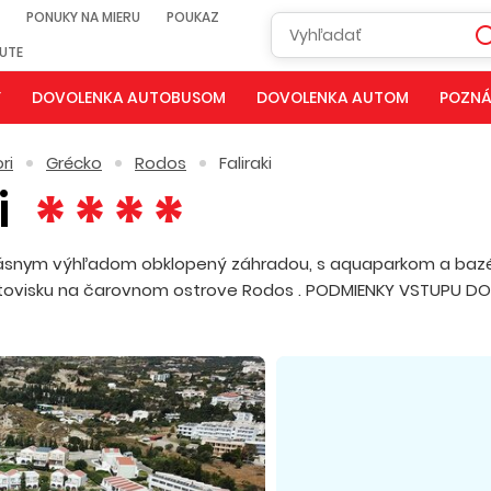
PONUKY NA MIERU
POUKAZ
NUTE
Y
DOVOLENKA AUTOBUSOM
DOVOLENKA AUTOM
POZNÁ
ri
Grécko
Rodos
Faliraki
i
 krásnym výhľadom obklopený záhradou, s aquaparkom a baz
etovisku na čarovnom ostrove Rodos . PODMIENKY VSTUPU DO