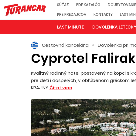
SÚŤAŽ
PDF KATALÓG
DOUBYTOVANIE
PRE PREDAJCOV
KONTAKTY
LAST MI
LAST MINUTE
DOVOLENKA LETECK
Cestovná kancelária
Dovolenka pri mo
Cyprotel Falirak
Kvalitný rodinný hotel postavený na kopci s
pre deti i dospelých, v obľúbenom gréckom l
KRAJINY
Čítať viac