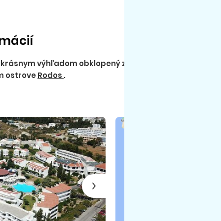
rmácií
 s krásnym výhľadom obklopený záhradou, s aquaparkom a
m ostrove
Rodos
.