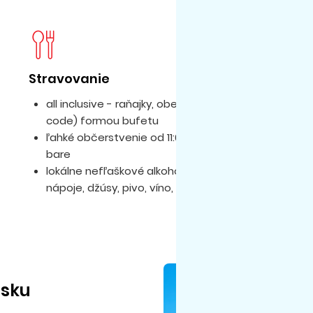
Stravovanie
D
all inclusive - raňajky, obed a večera (dress
le
code) formou bufetu
ľahké občerstvenie od 11:00 - 16:30 v snack
bare
lokálne nefľaškové alkoholické a nealkoholické
nápoje, džúsy, pivo, víno, čaj, káva
isku