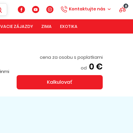
0
Kontaktujte nás
VACIE ZÁJAZDY
ZIMA
EXOTIKA
cena za osobu s poplatkami
0 €
od
énmi
Kalkulovať