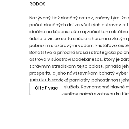
RODOS
Nazývaný tiež slnečný ostrov, známy tým, že 
počet slnečných dní zo všetkých ostrovov a t
ideálna na kúpanie ešte aj začiatkom októbra
údolia a vinice sa tu snúbia s horami a zlatý
pobrežím s azúrovými vodami krištáľovo čist
Bohatstvo a prírodná krása i strategická polo
ostrova v súostroví Dodekanesos, ktorý je zá
správnym strediskom tejto oblasti, prináša j
prosperitu a jeho návštevníkom bohatý výber a
turistiku, historické pamiatky, pohostinnosť j
a vysokú kvalitu služieb. Rovnomenné hlavné 
Čítať viac
priťahuje návštevníkov najmä svetovou kultúr
pamiatkou, stredovekým zachovalým opevn
do ktorého vedie 11 brán. V meste nájdete div
obrazáreň, historický hotel Ton Rodon s nový
prístav, aquarium, či prírodný park Rodini. Lete
sú realizované s odletmi z Bratislavy alebo Koší