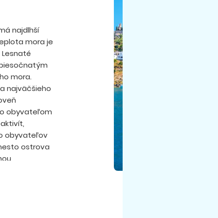
má najdlhší
eplota mora je
. Lesnaté
m piesočnatým
ého mora.
ha najväčšieho
roveň
eho obyvateľom
ktivít,
eho obyvateľov
mesto ostrova
nou
eným mestom,
adlo, mestskú
m kasínom,
cké zájazdy
c. Let trvá