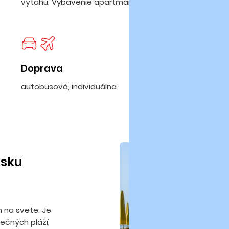
výťahu. Vybavenie apartmánov je štandardné.
Doprava
autobusová, individuálna
isku
m na svete. Je
nečných pláží,