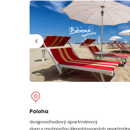
Poloha
dvojposchodový apartmánový
dom s možnosťou klimatizovaných apartmá