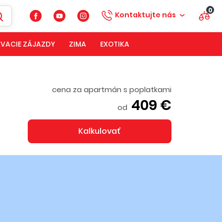
0
Kontaktujte nás
VACIE ZÁJAZDY
ZIMA
EXOTIKA
cena za apartmán s poplatkami
409 €
od
Kalkulovať