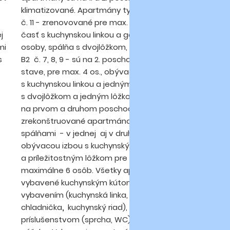
klimatizované. Apartmány typu bilocal B3 č. 5 a
sl
č. 11 - zrenovované pre max. 4 osoby, obývacia
pr
j
časť s kuchynskou linkou a gaučom pre dve
se
mi
osoby, spálňa s dvojlôžkom, balkón. Bilocal typ
pa
s
B2 č. 7, 8, 9 - sú na 2. poschodí - v pôvodnom
ap
stave, pre max. 4 os., obývacia čast
v 
s kuchynskou linkou a jedným lôžkom, spálňa
ča
s dvojlôžkom a jedným lôžkom, balkón. Trilocaly
mi
na prvom a druhom poschodí č. 6 a č. 12 –
a 
zrekonštruované apartmánové byty s 2
sl
spálňami - v jednej aj v druhej sú 2 lôžka,
obývacou izbou s kuchynským kútom
a príležitostným lôžkom pre 2 osoby. Vhodné pre
maximálne 6 osôb. Všetky apartmány sú
vybavené kuchynským kútom so základným
vybavením (kuchynská linka, plynový sporák,
chladnička
,
kuchynský riad), vlastným
príslušenstvom (sprcha, WC), TV, balkónom, bez