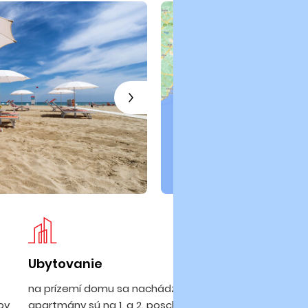
Ubytovanie
Pl
na prízemí domu sa nachádza obchod,
8 
nov
apartmány sú na 1. a 2. poschodí. Všetky sú
po