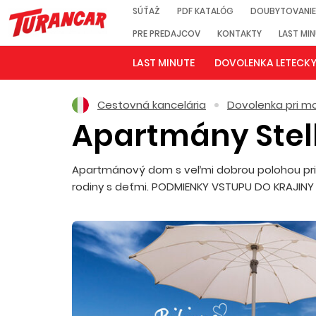
SÚŤAŽ
PDF KATALÓG
DOUBYTOVANIE
PRE PREDAJCOV
KONTAKTY
LAST MI
LAST MINUTE
DOVOLENKA LETECK
Cestovná kancelária
Dovolenka pri mo
Apartmány Stel
Apartmánový dom s veľmi dobrou polohou pri p
rodiny s deťmi. PODMIENKY VSTUPU DO KRAJIN