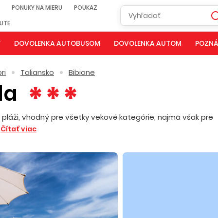
PONUKY NA MIERU
POUKAZ
NUTE
Y
DOVOLENKA AUTOBUSOM
DOVOLENKA AUTOM
POZNÁ
ri
Taliansko
Bibione
la
láži, vhodný pre všetky vekové kategórie, najmä však pre
Y
Čítať viac