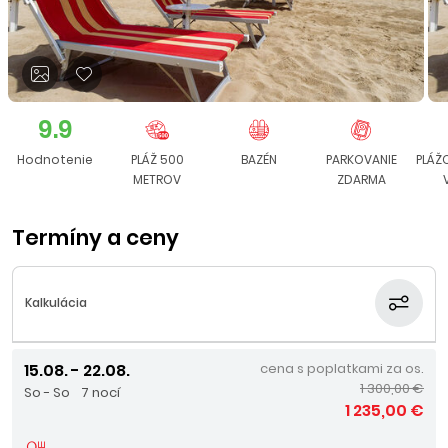
9.9
Hodnotenie
PLÁŽ 500
BAZÉN
PARKOVANIE
PLÁŽ
METROV
ZDARMA
Termíny a ceny
Kalkulácia
15.08. - 22.08.
cena s poplatkami za os.
1 300,00 €
So - So
7 nocí
1 235,00 €