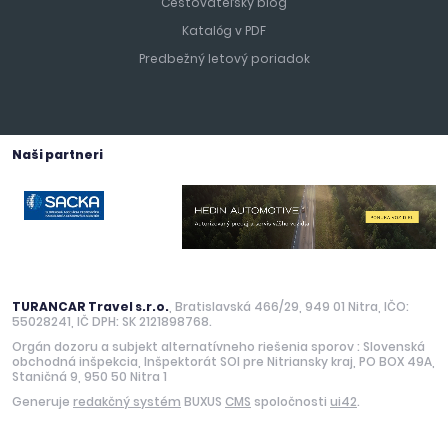
Cestovateľský blog
Katalóg v PDF
Predbežný letový poriadok
Naši partneri
TURANCAR Travel s.r.o.
, Bratislavská 466/29, 949 01 Nitra, IČO:
55028241, IČ DPH: SK 2121898768.
Orgán dozoru a subjekt alternatívneho riešenia sporov : Slovenská
obchodná inšpekcia, Inšpektorát SOI pre Nitriansky kraj, PO BOX 49A,
Staničná 9, 950 50 Nitra 1
Generuje
redakčný systém
BUXUS
CMS
spoločnosti
ui42
.