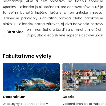
nachádzajú Alpy a cez polostrov sa tiahnu sopečné
Apeniny. Taliansko je skutočne raj pre cestovateľov, či už je
to veľmi bohatá história, krásne a romantické miesta,
jedinečné pamiatky, úchvatná príroda alebo čarokrásne
pláže. K Taliansku patria zároveň aj dva najväčšie ostrovy
v Stredozemnom mori Sicília a Sardínia a mnoho menších,
Čítať viac
napríklad ako Capri, Elba alebo slávne sopečné ostrovy Lipari
a Stromboli.
Dovolenka v tejto krajine je vždy nezabudnuteľná. Zájazdy
Fakultatívne výlety
autobusovou a individuálnou dopravou, ktoré sú
organizované v severnom a strednom Taliansku, kde
nájdete široké piesočnaté pláže v stredisku ako Bibione,
Lignano, Caorle, Lido di Jesolo, Rimini, Palmová riviéra. Na
juhu Talianska v Kampánii a Kalábrii nájdete ubytovanie v
hoteloch a apartmánoch pri piesočnatých plážach, plážach
s kamienkami sopečného pôvodu, plážach pri romantických
Oceanárium
Caorle
útesoch v rôznych strediskách ako Parghelia, San Nicola
Ricadi, Briatico, Marina di Zambrone. Leteckou dopravou
Unikátny výlet do Oceanária v
Večerná prehliadka malebn