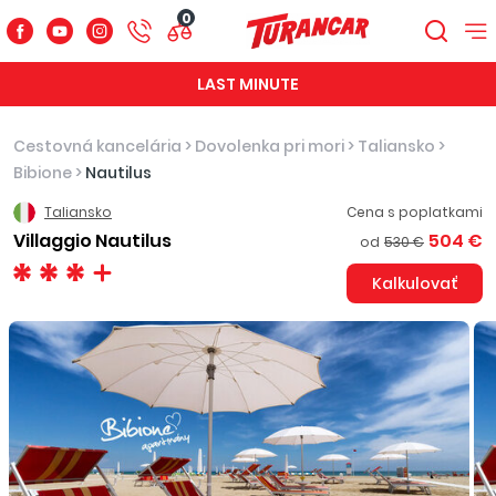
0
LAST MINUTE
Cestovná kancelária
>
Dovolenka pri mori
>
Taliansko
>
Bibione
>
Nautilus
Taliansko
Cena s poplatkami
Villaggio Nautilus
504 €
od
530 €
Kalkulovať