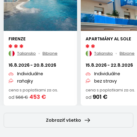
Lignano
Rušné stredisko susediace s Bibione. Dlhá promenáda a plno
nákupných a zábavných možností. Deti ocenia najmä
aquapark.
FIRENZE
APARTMÁNY AL SOLE
Caorle
Taliansko
Bibione
Taliansko
Bibione
Najromantickejšie stredisko na Severnom Jadrane
16.8.2026 - 20.8.2026
15.8.2026 - 22.8.2026
s množstvom zelene a s menším historickým centrom
Individuálne
Individuálne
a bazilikou a v okolí množstvo kaviarničiek a obchodíkov.
raňajky
bez stravy
cena s poplatkami za os.
cena s poplatkami za os.
Lido di Jesolo
453 €
901 €
od
566 €
od
Najväčšie stredisko Severného Jadranu. Mestečko je veľmi
rušné s množstvom reštaurácii, barov a kaviarničiek. Pre deti
Zobraziť všetko
je veľkým lákadlom známy aquapark a pre dospelých
takmer susediace Benátky, poprípade Padova.