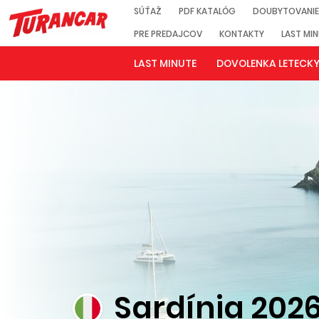
SÚŤAŽ
PDF KATALÓG
DOUBYTOVANIE
PRE PREDAJCOV
KONTAKTY
LAST MI
LAST MINUTE
DOVOLENKA LETECK
Sardínia 202