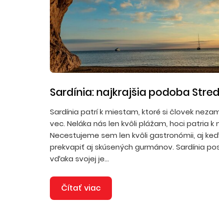
Sardínia: najkrajšia podoba Str
Sardínia patrí k miestam, ktoré si človek nezam
vec. Neláka nás len kvôli plážam, hoci patria k 
Necestujeme sem len kvôli gastronómii, aj k
prekvapiť aj skúsených gurmánov. Sardínia po
vďaka svojej je...
Čítať viac