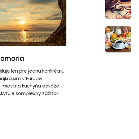
edomoria
iluje len pre jednu konkrétnu
najkrajším v Európe.
eď miestna kuchyňa dokáže
skytuje komplexný zážitok