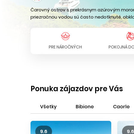
Čarovný ostrov s prekrásnym azúrovým morom
priezračnou vodou sú často nedotknuté, obklo
PRE NÁROČNÝCH
POKOJNÁ D
Ponuka zájazdov pre Vás
Všetky
Bibione
Caorle
9.6
9.6