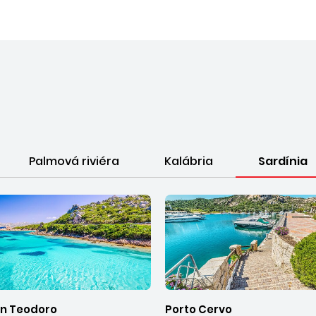
Palmová riviéra
Kalábria
Sardínia
an Teodoro
Porto Cervo