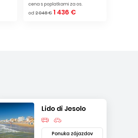
cena s poplatkami za os.
1 436 €
od
2 048 €
Lido di Jesolo
Ponuka zájazdov