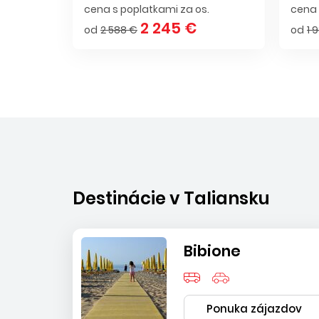
cena s poplatkami za os.
cena 
2 245 €
od
2 588 €
od
1 
Destinácie v Taliansku
Bibione
Ponuka zájazdov