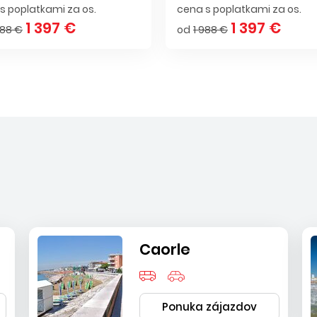
s poplatkami za os.
cena s poplatkami za os.
1 397 €
1 397 €
988 €
od
1 988 €
Caorle
Ponuka zájazdov