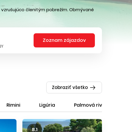
 vzrušujúco členitým pobrežím. Obmývané
Zoznam zájazdov
NY
Zobraziť všetko
Rimini
Ligúria
Palmová riviéra
8.1