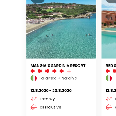
MANGIA´S SARDINIA RESORT
RED 
Taliansko
Sardínia
T
13.8.2026 - 20.8.2026
13.8.
Letecky
all inclusive