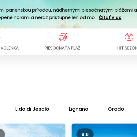
, panenskou prírodou, nádhernými piesočnatými plážami a
pené horami a neraz prístupné len od mo...
Čítať viac
OVOLENKA
PIESOČNATÁ PLÁŽ
HIT SEZÓ
Lido di Jesolo
Lignano
Grado
9.6