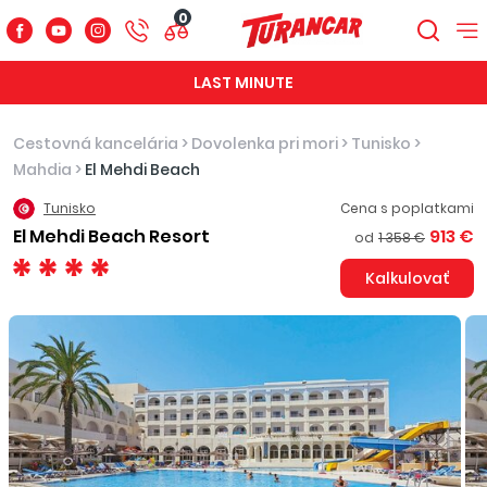
0
LAST MINUTE
Cestovná kancelária
>
Dovolenka pri mori
>
Tunisko
>
Mahdia
>
El Mehdi Beach
Tunisko
Cena s poplatkami
El Mehdi Beach Resort
913 €
od
1 358 €
Kalkulovať