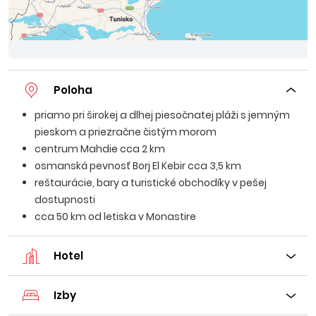
Poloha
priamo pri širokej a dlhej piesočnatej pláži s jemným
pieskom a priezračne čistým morom
centrum Mahdie cca 2 km
osmanská pevnosť Borj El Kebir cca 3,5 km
reštaurácie, bary a turistické obchodíky v pešej
dostupnosti
cca 50 km od letiska v Monastire
Hotel
Izby