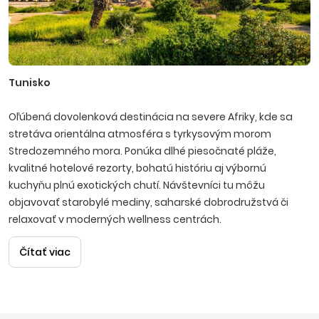
Tunisko
Oľúbená dovolenková destinácia na severe Afriky, kde sa
stretáva orientálna atmosféra s tyrkysovým morom
Stredozemného mora. Ponúka dlhé piesočnaté pláže,
kvalitné hotelové rezorty, bohatú históriu aj výbornú
kuchyňu plnú exotických chutí. Návštevníci tu môžu
objavovať starobylé mediny, saharské dobrodružstvá či
relaxovať v moderných wellness centrách.
Čítať viac
Mahdia
Ideálne stredisko pre klientov, ktorí vyhľadávajú oddych a
menej rušnú atmosféru. Preslávila sa dlhými plážami s