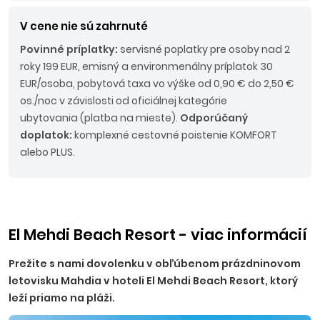
V cene nie sú zahrnuté
Povinné príplatky:
servisné poplatky pre osoby nad 2
roky 199 EUR, emisný a environmenálny príplatok 30
EUR/osoba, pobytová taxa vo výške od 0,90 € do 2,50 €
os./noc v závislosti od oficiálnej kategórie
ubytovania (platba na mieste).
Odporúčaný
doplatok:
komplexné cestovné poistenie KOMFORT
alebo PLUS.
El Mehdi Beach Resort - viac informácií
Prežite s nami dovolenku v obľúbenom prázdninovom
letovisku Mahdia v hoteli El Mehdi Beach Resort, ktorý
leží priamo na pláži.