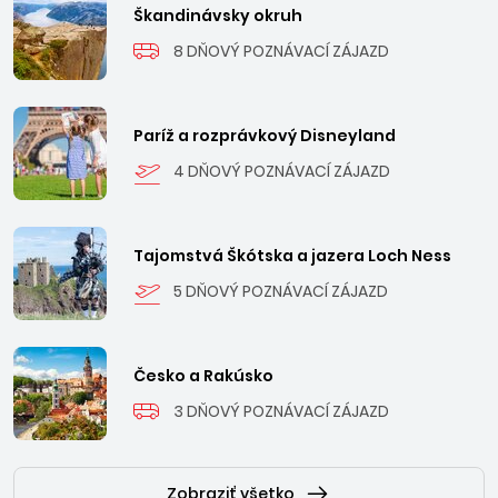
Škandinávsky okruh
8 DŇOVÝ POZNÁVACÍ ZÁJAZD
Paríž a rozprávkový Disneyland
4 DŇOVÝ POZNÁVACÍ ZÁJAZD
Tajomstvá Škótska a jazera Loch Ness
5 DŇOVÝ POZNÁVACÍ ZÁJAZD
Česko a Rakúsko
3 DŇOVÝ POZNÁVACÍ ZÁJAZD
Zobraziť všetko