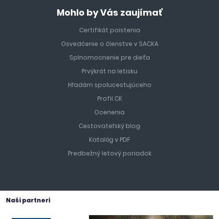
Mohlo by Vás zaujímať
Certifikát poistenia
Osvedčenie o členstve v SACKA
Splnomocnenie pre dieťa
Prvýkrát na letisku
Hľadám spolucestujúceho
Profil CK
Ocenenia
Cestovateľský blog
Katalóg v PDF
Predbežný letový poriadok
Naši partneri