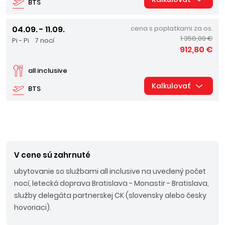
BTS
04.09. - 11.09.
cena s poplatkami za os.
1 358,00 €
Pi - Pi
7 nocí
912,80 €
all inclusive
Kalkulovať
BTS
V cene sú zahrnuté
ubytovanie so službami all inclusive na uvedený počet
nocí, letecká doprava Bratislava - Monastir - Bratislava,
služby delegáta partnerskej CK (slovensky alebo česky
hovoriaci).