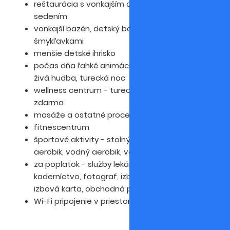
reštaurácia s vonkajším a vnútorným
sedením
vonkajší bazén, detský bazén, bazén so
šmykľavkami
menšie detské ihrisko
počas dňa ľahké animácie pre dospelých,
živá hudba, turecká noc
wellness centrum - turecké kúpele a sauna
zdarma
masáže a ostatné procedúry za poplatok
fitnescentrum
športové aktivity - stolný tenis, boccia, šípky,
aerobik, vodný aerobik, vodné hry
za poplatok - služby lekára, čistiareň,
kaderníctvo, fotograf, izbová služba, druhá
izbová karta, obchodná pasáž
Wi-Fi pripojenie v priestoroch lobby zdarma