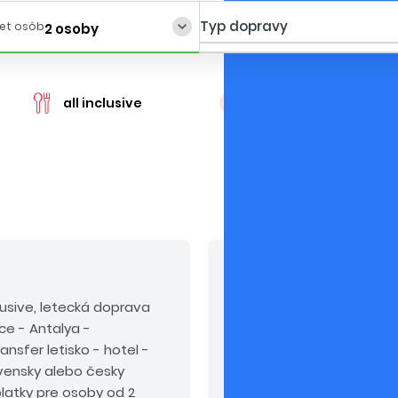
Typ dopravy
et osôb
2 osoby
cen
all inclusive
posledné 2 izby
V cene nie sú zahrn
nclusive, letecká doprava
Odporúčaný doplatok:
k
ice - Antalya -
alebo PLUS.
nsfer letisko - hotel -
ovensky alebo česky
latky pre osoby od 2