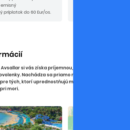
, emisný
ý príplatok do 60 Eur/os.
ormácií
sallar si vás získa príjemnou, rodinnou atmosférou a kv
ovolenky. Nachádza sa priamo na piesočnatej pláži v k
 pre tých, ktorí uprednostňujú menší hotel pred rušný
pri mori.