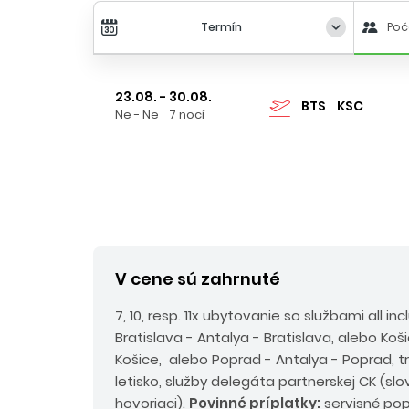
Termín
Poč
23.08. - 30.08.
BTS
KSC
Ne - Ne
7 nocí
V cene sú zahrnuté
7, 10, resp. 11x ubytovanie so službami all i
Bratislava - Antalya - Bratislava, alebo Koš
Košice, alebo Poprad - Antalya - Poprad, tra
letisko, služby delegáta partnerskej CK (sl
hovoriaci).
Povinné príplatky:
servisné pop