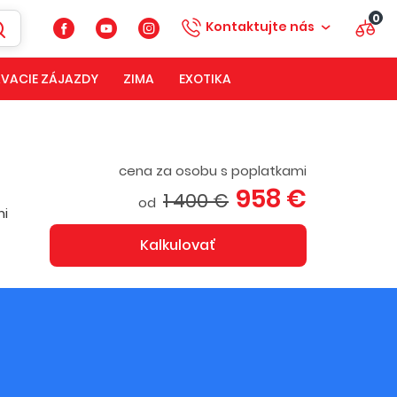
0
Kontaktujte nás
VACIE ZÁJAZDY
ZIMA
EXOTIKA
cena za osobu s poplatkami
958 €
1 400 €
od
mi
Kalkulovať