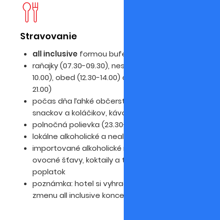
Stravovanie
D
all inclusive
formou bufetových stolov
le
raňajky (07.30-09.30), neskoré raňajky (09.30-
10.00), obed (12.30-14.00) a večera (19.00-
21.00)
počas dňa ľahké občerstvenie vo forme
snackov a koláčikov, káva, čaj
polnočná polievka (23.30-24.00)
lokálne alkoholické a nealkoholické nápoje
importované alkoholické nápoje, čerstvé
ovocné šťavy, koktaily a turecká káva za
poplatok
poznámka: hotel si vyhradzuje právo na
zmenu all inclusive konceptu