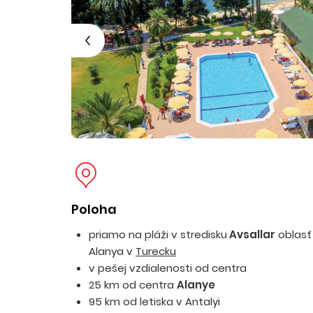
Poloha
priamo na pláži v stredisku
Avsallar
oblasť
Alanya v
Turecku
v pešej vzdialenosti od centra
25 km od centra
Alanye
95 km od letiska v Antalyi