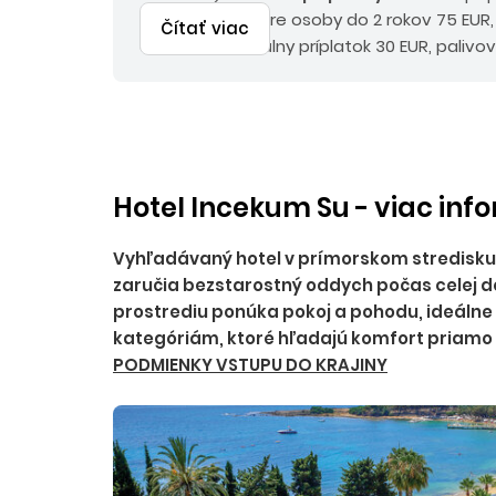
rokov 230 EUR, pre osoby do 2 rokov 75 EUR
Čítať viac
a environmentálny príplatok 30 EUR, palivov
Hotel Incekum Su - viac inf
Vyhľadávaný hotel v prímorskom stredisku Av
zaručia bezstarostný oddych počas celej d
prostrediu ponúka pokoj a pohodu, ideálne
kategóriám, ktoré hľadajú komfort priamo 
PODMIENKY VSTUPU DO KRAJINY