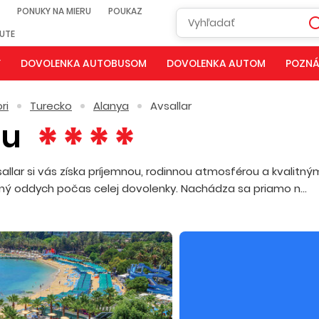
PONUKY NA MIERU
POUKAZ
NUTE
Y
DOVOLENKA AUTOBUSOM
DOVOLENKA AUTOM
POZNÁ
ri
Turecko
Alanya
Avsallar
Su
llar si vás získa príjemnou, rodinnou atmosférou a kvalitný
stný oddych počas celej dovolenky. Nachádza sa priamo n...