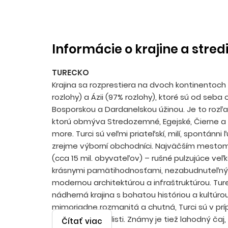
Informácie o krajine a stred
TURECKO
Krajina sa rozprestiera na dvoch kontinentoch
rozlohy) a Ázii (97% rozlohy), ktoré sú od seba
Bosporskou a Dardanelskou úžinou. Je to rozľah
ktorú obmýva Stredozemné, Egejské, Čierne 
more. Turci sú veľmi priateľskí, milí, spontánni
zrejme výborní obchodníci. Najväčším mestom 
(cca 15 mil. obyvateľov) – rušné pulzujúce ve
krásnymi pamätihodnosťami, nezabudnuteľný
modernou architektúrou a infraštruktúrou. Tur
nádherná krajina s bohatou históriou a kultúro
mimoriadne rozmanitá a chutná, Turci sú v prí
skutoční špecialisti. Známy je tiež lahodný čaj, 
Čítať viac