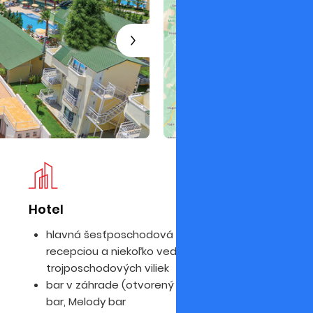
Hotel
Iz
hlavná šesťposchodová budova s
recepciou a niekoľko vedľajších
trojposchodových viliek
bar v záhrade (otvorený 10.00-24.00), lobby
bar, Melody bar