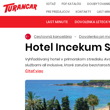
SÚŤAŽ
PDF KATALÓG
DOUBYTOVANIE
PRE PREDAJCOV
KONTAKTY
LAST MI
LAST MINUTE
DOVOLENKA LETECK
Cestovná kancelária
Dovolenka pri mo
Hotel Incekum 
Vyhľadávaný hotel v prímorskom stredisku Avsa
službami all inclusive, ktoré zaručia bezstaro
Čítať viac