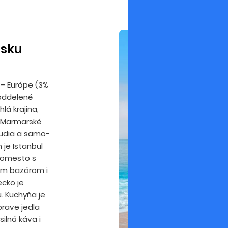
isku
 – Európe (3%
 oddelené
lá krajina,
a Marmarské
 ľudia a samo­
je Istanbul
ľkomesto s
m bazá­rom i
ecko je
u. Kuchyňa je
prave jedla
silná káva i