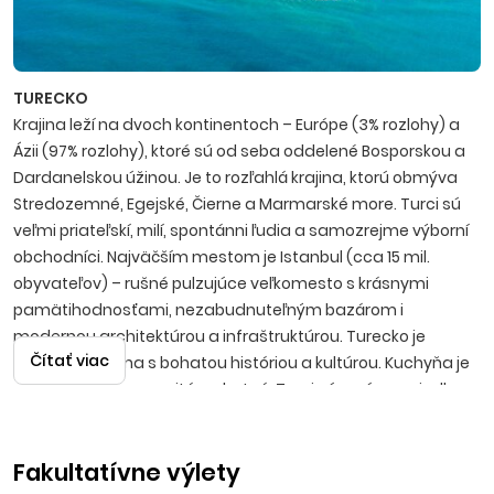
TURECKO
Krajina leží na dvoch kontinentoch – Európe (3% rozlohy) a
Ázii (97% rozlohy), ktoré sú od seba oddelené Bosporskou a
Dardanelskou úžinou. Je to rozľahlá krajina, ktorú obmýva
Stredozemné, Egejské, Čierne a Marmarské more. Turci sú
veľmi priateľskí, milí, spontánni ľudia a samo­zrejme výborní
obchodníci. Najväčším mestom je Istanbul (cca 15 mil.
obyvateľov) – rušné pulzujúce veľkomesto s krásnymi
pamätihodnosťami, nezabudnuteľným bazá­rom i
modernou architektúrou a infraštruktúrou. Turecko je
Čítať viac
nádherná krajina s bohatou históriou a kultúrou. Kuchyňa je
mimoriadne rozmanitá a chutná, Turci sú v príprave jedla
skutoční špecialisti. Známy je tiež lahodný čaj, silná káva i
anízová pálenka raki. Ak si vyberiete Turecko za destináciu, či
Fakultatívne výlety
už s First minute zľavami alebo ako Last minute dovolenku,