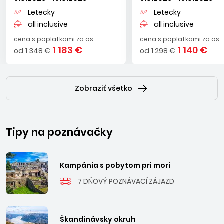
Letecky
Letecky
all inclusive
all inclusive
cena s poplatkami za os.
cena s poplatkami za os.
1 183 €
1 140 €
od
1 348 €
od
1 298 €
Zobraziť všetko
Tipy na poznávačky
Kampánia s pobytom pri mori
7 DŇOVÝ POZNÁVACÍ ZÁJAZD
Škandinávsky okruh