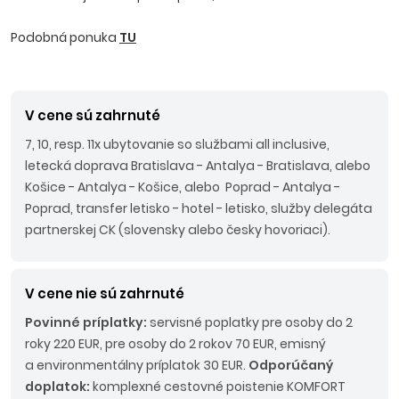
Podobná ponuka
TU
V cene sú zahrnuté
7, 10, resp. 11x ubytovanie so službami all inclusive,
letecká doprava Bratislava - Antalya - Bratislava, alebo
Košice - Antalya - Košice, alebo Poprad - Antalya -
Poprad, transfer letisko - hotel - letisko, služby delegáta
partnerskej CK (slovensky alebo česky hovoriaci).
V cene nie sú zahrnuté
Povinné príplatky:
servisné poplatky pre osoby do 2
roky 220 EUR, pre osoby do 2 rokov 70 EUR, emisný
a environmentálny príplatok 30 EUR.
Odporúčaný
doplatok:
komplexné cestovné poistenie KOMFORT