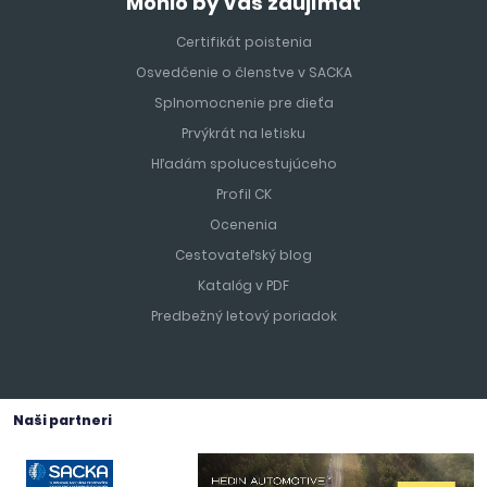
Mohlo by Vás zaujímať
Certifikát poistenia
Osvedčenie o členstve v SACKA
Splnomocnenie pre dieťa
Prvýkrát na letisku
Hľadám spolucestujúceho
Profil CK
Ocenenia
Cestovateľský blog
Katalóg v PDF
Predbežný letový poriadok
Naši partneri