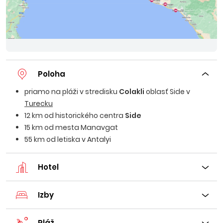
Poloha
priamo na pláži v stredisku
Colakli
oblasť Side v
Turecku
12 km od historického centra
Side
15 km od mesta Manavgat
55 km od letiska v Antalyi
Hotel
Izby
Pláž