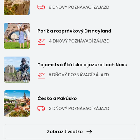
8 DŇOVÝ POZNÁVACÍ ZÁJAZD
Paríž a rozprávkový Disneyland
4 DŇOVÝ POZNÁVACÍ ZÁJAZD
Tajomstvá Škótska a jazera Loch Ness
5 DŇOVÝ POZNÁVACÍ ZÁJAZD
Česko a Rakúsko
3 DŇOVÝ POZNÁVACÍ ZÁJAZD
Zobraziť všetko