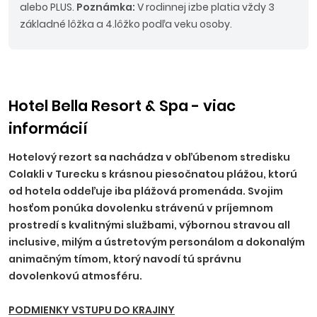
alebo PLUS.
Poznámka:
V rodinnej izbe platia vždy 3
základné lôžka a 4.lôžko podľa veku osoby.
Hotel Bella Resort & Spa - viac
informácií
Hotelový rezort sa nachádza v obľúbenom stredisku
Colakli v Turecku s krásnou piesočnatou plážou, ktorú
od hotela oddeľuje iba plážová promenáda. Svojim
hosťom ponúka dovolenku strávenú v príjemnom
prostredí s kvalitnými službami, výbornou stravou all
inclusive, milým a ústretovým personálom a dokonalým
animačným tímom, ktorý navodí tú správnu
dovolenkovú atmosféru.
PODMIENKY VSTUPU DO KRAJINY