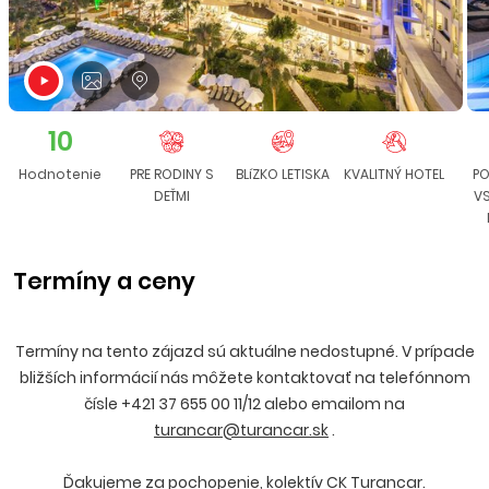
10
Hodnotenie
PRE RODINY S
BLíZKO LETISKA
KVALITNÝ HOTEL
PO
DEŤMI
V
Termíny a ceny
Termíny na tento zájazd sú aktuálne nedostupné. V prípade
bližších informácií nás môžete kontaktovať na telefónnom
čísle +421 37 655 00 11/12 alebo emailom na
turancar@turancar.sk
.
Ďakujeme za pochopenie, kolektív CK Turancar.