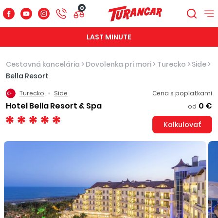
0
LAST MINUTE
Cestovná kancelária
>
Dovolenka pri mori
>
Turecko
>
Side
>
Bella Resort
Turecko
Side
Cena s poplatkami
Hotel Bella Resort & Spa
0 €
od
Kalkulovať